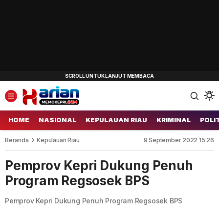
HOME
NASIONAL
KEPULAUAN RIAU
KRIMINAL
POLI
Beranda
Kepulauan Riau
9 September 2022 15:26
Pemprov Kepri Dukung Penuh
Program Regsosek BPS
Pemprov Kepri Dukung Penuh Program Regsosek BPS