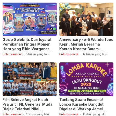
Gosip Selebriti: Dari Isyarat
Anniversary ke-5 Wonderfood
Pernikahan hingga Momen
Kepri, Meriah Bersama
Haru yang Bikin Warganet
Konten Kreator Batam-
Berspekulasi
Tanjungpinang
Entertainment
-
5 bulan yang lalu
Entertainment
-
12 bulan yang lalu
Film Believe Angkat Kisah
Tantang Suara Emasmu!
Prajurit TNI, Generasi Muda
Lomba Karaoke Dangdut
Diajak Teladani Nilai
Digelar di Warkop Jamel
Keberanian
Ganet
Entertainment
-
1 tahun yang lalu
Entertainment
-
1 tahun yang lalu