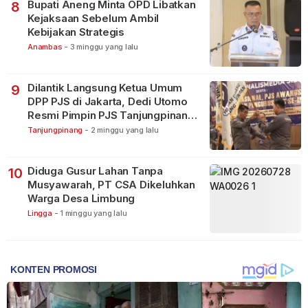
Bupati Aneng Minta OPD Libatkan
8
Kejaksaan Sebelum Ambil
Kebijakan Strategis
Anambas
-
3 minggu yang lalu
Dilantik Langsung Ketua Umum
9
DPP PJS di Jakarta, Dedi Utomo
Resmi Pimpin PJS Tanjungpinang-
Bintan
Tanjungpinang
-
2 minggu yang lalu
Diduga Gusur Lahan Tanpa
10
Musyawarah, PT CSA Dikeluhkan
Warga Desa Limbung
Lingga
-
1 minggu yang lalu