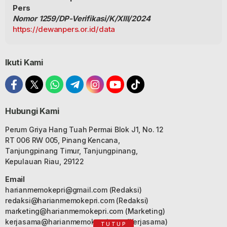
Pers
Nomor 1259/DP-Verifikasi/K/XIII/2024
https://dewanpers.or.id/data
Ikuti Kami
Hubungi Kami
Perum Griya Hang Tuah Permai Blok J1, No. 12
RT 006 RW 005, Pinang Kencana,
Tanjungpinang Timur, Tanjungpinang,
Kepulauan Riau, 29122
Email
harianmemokepri@gmail.com
(Redaksi)
redaksi@harianmemokepri.com
(Redaksi)
marketing@harianmemokepri.com
(Marketing)
kerjasama@harianmemokepri.com
(Kerjasama)
TUTUP