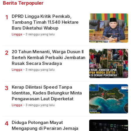
Berita Terpopuler
DPRD Lingga Kritik Pemkab,
1
Tambang Timah 11.540 Hektare
Baru Diketahui Wabup
Lingga
-
3 minggu yang lalu
20 Tahun Menanti, Warga Dusun II
2
Serteh Kembali Perbaiki Jembatan
Rusak Secara Swadaya
Lingga
-
3 minggu yang lalu
Kerap Dilintasi Speed Tanpa
3
Identitas, Kades Belungkur Minta
Pengawasan Laut Diperketat
Lingga
-
3 minggu yang lalu
Diduga Potongan Mayat
4
Mengapung di Perairan Jemaja