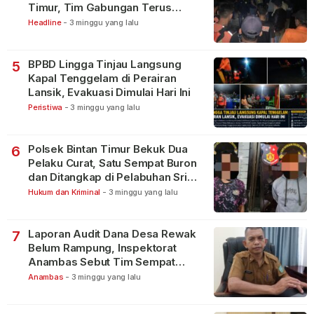
Timur, Tim Gabungan Terus
Lakukan Pencarian
Headline
-
3 minggu yang lalu
BPBD Lingga Tinjau Langsung
5
Kapal Tenggelam di Perairan
Lansik, Evakuasi Dimulai Hari Ini
Peristiwa
-
3 minggu yang lalu
Polsek Bintan Timur Bekuk Dua
6
Pelaku Curat, Satu Sempat Buron
dan Ditangkap di Pelabuhan Sri
Bintan Pura
Hukum dan Kriminal
-
3 minggu yang lalu
Laporan Audit Dana Desa Rewak
7
Belum Rampung, Inspektorat
Anambas Sebut Tim Sempat
Terbagi Tangani Kasus Lain
Anambas
-
3 minggu yang lalu