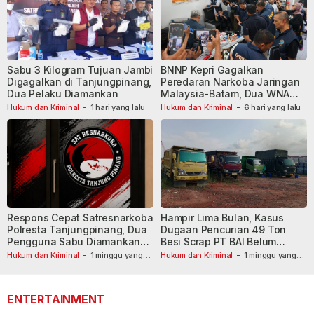
Sabu 3 Kilogram Tujuan Jambi
BNNP Kepri Gagalkan
Digagalkan di Tanjungpinang,
Peredaran Narkoba Jaringan
Dua Pelaku Diamankan
Malaysia-Batam, Dua WNA
Masih Diburu
Hukum dan Kriminal
-
1 hari yang lalu
Hukum dan Kriminal
-
6 hari yang lalu
Respons Cepat Satresnarkoba
Hampir Lima Bulan, Kasus
Polresta Tanjungpinang, Dua
Dugaan Pencurian 49 Ton
Pengguna Sabu Diamankan
Besi Scrap PT BAI Belum
Usai Dilaporkan ke Call Center
Tetapkan Tersangka
Hukum dan Kriminal
-
1 minggu yang
Hukum dan Kriminal
-
1 minggu yang
lalu
110
lalu
ENTERTAINMENT