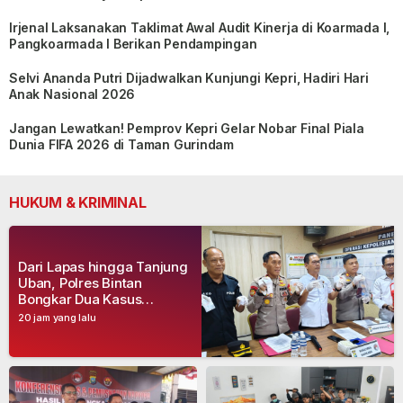
Irjenal Laksanakan Taklimat Awal Audit Kinerja di Koarmada I,
Pangkoarmada I Berikan Pendampingan
Selvi Ananda Putri Dijadwalkan Kunjungi Kepri, Hadiri Hari
Anak Nasional 2026
Jangan Lewatkan! Pemprov Kepri Gelar Nobar Final Piala
Dunia FIFA 2026 di Taman Gurindam
HUKUM & KRIMINAL
Dari Lapas hingga Tanjung
Uban, Polres Bintan
Bongkar Dua Kasus
Narkoba, Empat Tersangka
20 jam yang lalu
Dibekuk