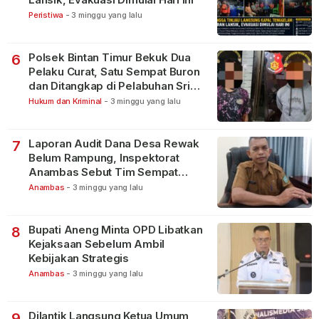
Peristiwa
-
3 minggu yang lalu
Polsek Bintan Timur Bekuk Dua
6
Pelaku Curat, Satu Sempat Buron
dan Ditangkap di Pelabuhan Sri
Bintan Pura
Hukum dan Kriminal
-
3 minggu yang lalu
Laporan Audit Dana Desa Rewak
7
Belum Rampung, Inspektorat
Anambas Sebut Tim Sempat
Terbagi Tangani Kasus Lain
Anambas
-
3 minggu yang lalu
Bupati Aneng Minta OPD Libatkan
8
Kejaksaan Sebelum Ambil
Kebijakan Strategis
Anambas
-
3 minggu yang lalu
Dilantik Langsung Ketua Umum
9