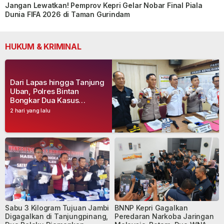
Jangan Lewatkan! Pemprov Kepri Gelar Nobar Final Piala
Dunia FIFA 2026 di Taman Gurindam
HUKUM & KRIMINAL
Dari Lapas hingga Tanjung
Uban, Polres Bintan
Bongkar Dua Kasus
Narkoba, Empat Tersangka
2 hari yang lalu
Dibekuk
Sabu 3 Kilogram Tujuan Jambi
BNNP Kepri Gagalkan
Digagalkan di Tanjungpinang,
Peredaran Narkoba Jaringan