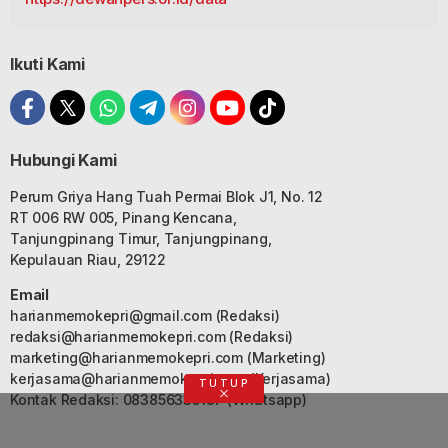
Ikuti Kami
Hubungi Kami
Perum Griya Hang Tuah Permai Blok J1, No. 12
RT 006 RW 005, Pinang Kencana,
Tanjungpinang Timur, Tanjungpinang,
Kepulauan Riau, 29122
Email
harianmemokepri@gmail.com
(Redaksi)
redaksi@harianmemokepri.com
(Redaksi)
marketing@harianmemokepri.com
(Marketing)
kerjasama@harianmemokepri.com
(Kerjasama)
TUTUP
Kontak Redaksi: 083856335187 (Whatsapp)