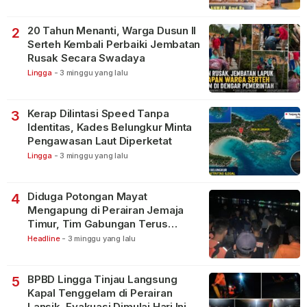
20 Tahun Menanti, Warga Dusun II
2
Serteh Kembali Perbaiki Jembatan
Rusak Secara Swadaya
Lingga
-
3 minggu yang lalu
Kerap Dilintasi Speed Tanpa
3
Identitas, Kades Belungkur Minta
Pengawasan Laut Diperketat
Lingga
-
3 minggu yang lalu
Diduga Potongan Mayat
4
Mengapung di Perairan Jemaja
Timur, Tim Gabungan Terus
Lakukan Pencarian
Headline
-
3 minggu yang lalu
BPBD Lingga Tinjau Langsung
5
Kapal Tenggelam di Perairan
Lansik, Evakuasi Dimulai Hari Ini