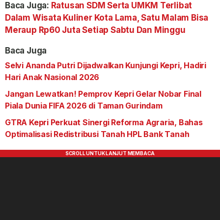
Baca Juga:
Ratusan SDM Serta UMKM Terlibat
Dalam Wisata Kuliner Kota Lama, Satu Malam Bisa
Meraup Rp60 Juta Setiap Sabtu Dan Minggu
Baca Juga
Selvi Ananda Putri Dijadwalkan Kunjungi Kepri, Hadiri
Hari Anak Nasional 2026
Jangan Lewatkan! Pemprov Kepri Gelar Nobar Final
Piala Dunia FIFA 2026 di Taman Gurindam
GTRA Kepri Perkuat Sinergi Reforma Agraria, Bahas
Optimalisasi Redistribusi Tanah HPL Bank Tanah