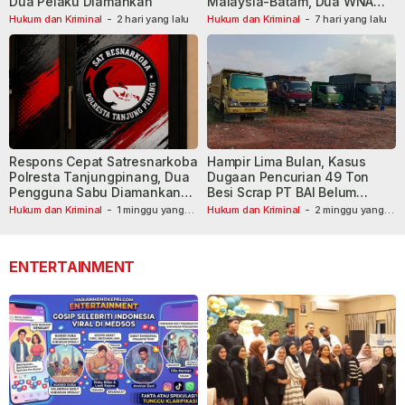
Dua Pelaku Diamankan
Malaysia-Batam, Dua WNA
Masih Diburu
Hukum dan Kriminal
-
2 hari yang lalu
Hukum dan Kriminal
-
7 hari yang lalu
Respons Cepat Satresnarkoba
Hampir Lima Bulan, Kasus
Polresta Tanjungpinang, Dua
Dugaan Pencurian 49 Ton
Pengguna Sabu Diamankan
Besi Scrap PT BAI Belum
Usai Dilaporkan ke Call Center
Tetapkan Tersangka
Hukum dan Kriminal
-
1 minggu yang
Hukum dan Kriminal
-
2 minggu yang
lalu
110
lalu
ENTERTAINMENT