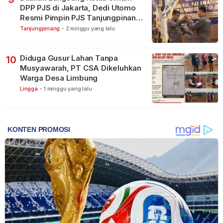
DPP PJS di Jakarta, Dedi Utomo
Resmi Pimpin PJS Tanjungpinang-
Bintan
Tanjungpinang
-
2 minggu yang lalu
Diduga Gusur Lahan Tanpa
10
Musyawarah, PT CSA Dikeluhkan
Warga Desa Limbung
Lingga
-
1 minggu yang lalu