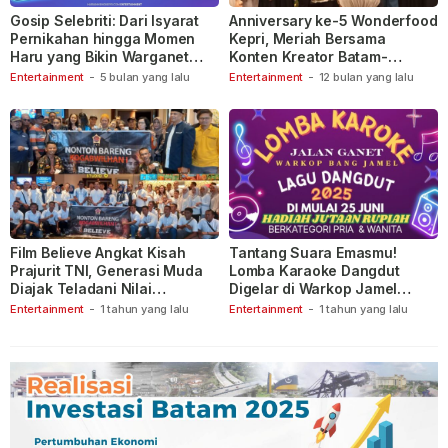
Gosip Selebriti: Dari Isyarat
Anniversary ke-5 Wonderfood
Pernikahan hingga Momen
Kepri, Meriah Bersama
Haru yang Bikin Warganet
Konten Kreator Batam-
Berspekulasi
Tanjungpinang
Entertainment
-
5 bulan yang lalu
Entertainment
-
12 bulan yang lalu
Film Believe Angkat Kisah
Tantang Suara Emasmu!
Prajurit TNI, Generasi Muda
Lomba Karaoke Dangdut
Diajak Teladani Nilai
Digelar di Warkop Jamel
Keberanian
Ganet
Entertainment
-
1 tahun yang lalu
Entertainment
-
1 tahun yang lalu