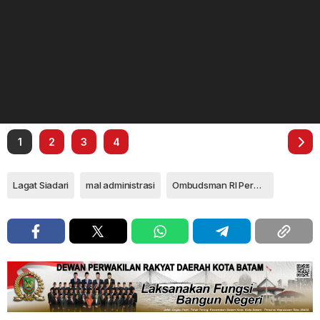
1
2
3
4
Lagat Siadari
mal administrasi
Ombudsman RI Perwakilan Kepri