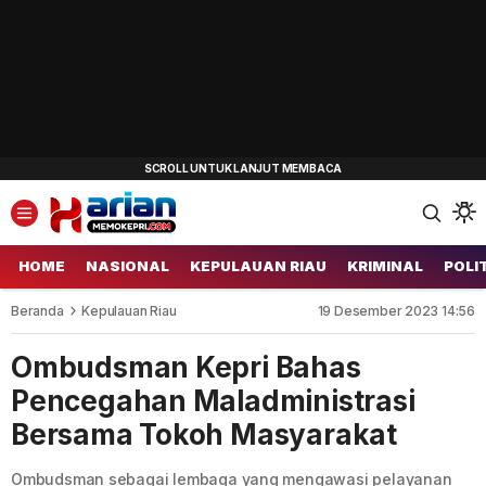
HOME
NASIONAL
KEPULAUAN RIAU
KRIMINAL
POLI
Beranda
Kepulauan Riau
19 Desember 2023 14:56
Ombudsman Kepri Bahas
Pencegahan Maladministrasi
Bersama Tokoh Masyarakat
Ombudsman sebagai lembaga yang mengawasi pelayanan