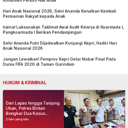
Komitmen Penuhi Hak Anak
Hari Anak Nasional 2026, Selvi Ananda Kenalkan Kembali
Permainan Rakyat kepada Anak
Irjenal Laksanakan Taklimat Awal Audit Kinerja di Koarmada I,
Pangkoarmada I Berikan Pendampingan
Selvi Ananda Putri Dijadwalkan Kunjungi Kepri, Hadiri Hari
Anak Nasional 2026
Jangan Lewatkan! Pemprov Kepri Gelar Nobar Final Piala
Dunia FIFA 2026 di Taman Gurindam
HUKUM & KRIMINAL
Dari Lapas hingga Tanjung
Uban, Polres Bintan
Bongkar Dua Kasus
Narkoba, Empat Tersangka
2 hari yang lalu
Dibekuk