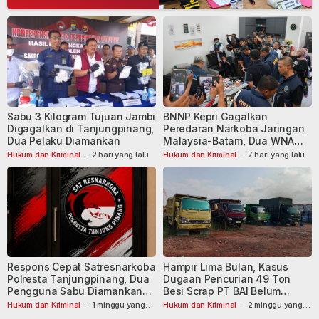
Sabu 3 Kilogram Tujuan Jambi
BNNP Kepri Gagalkan
Digagalkan di Tanjungpinang,
Peredaran Narkoba Jaringan
Dua Pelaku Diamankan
Malaysia-Batam, Dua WNA
Masih Diburu
Hukum dan Kriminal
-
2 hari yang lalu
Hukum dan Kriminal
-
7 hari yang lalu
Respons Cepat Satresnarkoba
Hampir Lima Bulan, Kasus
Polresta Tanjungpinang, Dua
Dugaan Pencurian 49 Ton
Pengguna Sabu Diamankan
Besi Scrap PT BAI Belum
Usai Dilaporkan ke Call Center
Tetapkan Tersangka
Hukum dan Kriminal
-
1 minggu yang
Hukum dan Kriminal
-
2 minggu yang
lalu
110
lalu