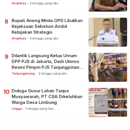
Terbagi Tangani Kasus Lain
Anambas
-
3 minggu yang lalu
Bupati Aneng Minta OPD Libatkan
8
Kejaksaan Sebelum Ambil
Kebijakan Strategis
Anambas
-
3 minggu yang lalu
Dilantik Langsung Ketua Umum
9
DPP PJS di Jakarta, Dedi Utomo
Resmi Pimpin PJS Tanjungpinang-
Bintan
Tanjungpinang
-
2 minggu yang lalu
Diduga Gusur Lahan Tanpa
10
Musyawarah, PT CSA Dikeluhkan
Warga Desa Limbung
Lingga
-
1 minggu yang lalu