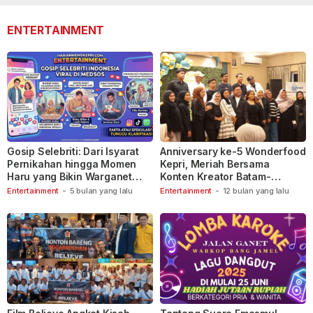
ENTERTAINMENT
Gosip Selebriti: Dari Isyarat
Anniversary ke-5 Wonderfood
Pernikahan hingga Momen
Kepri, Meriah Bersama
Haru yang Bikin Warganet
Konten Kreator Batam-
Berspekulasi
Tanjungpinang
Entertainment
-
5 bulan yang lalu
Entertainment
-
12 bulan yang lalu