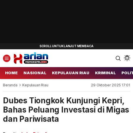
HOME
NASIONAL
KEPULAUAN RIAU
KRIMINAL
POLI
Beranda
Kepulauan Riau
29 Oktober 2025 17:01
Dubes Tiongkok Kunjungi Kepri,
Bahas Peluang Investasi di Migas
dan Pariwisata