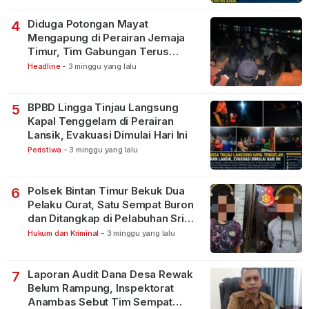
Diduga Potongan Mayat
4
Mengapung di Perairan Jemaja
Timur, Tim Gabungan Terus
Lakukan Pencarian
Headline
-
3 minggu yang lalu
BPBD Lingga Tinjau Langsung
5
Kapal Tenggelam di Perairan
Lansik, Evakuasi Dimulai Hari Ini
Peristiwa
-
3 minggu yang lalu
Polsek Bintan Timur Bekuk Dua
6
Pelaku Curat, Satu Sempat Buron
dan Ditangkap di Pelabuhan Sri
Bintan Pura
Hukum dan Kriminal
-
3 minggu yang lalu
Laporan Audit Dana Desa Rewak
7
Belum Rampung, Inspektorat
Anambas Sebut Tim Sempat