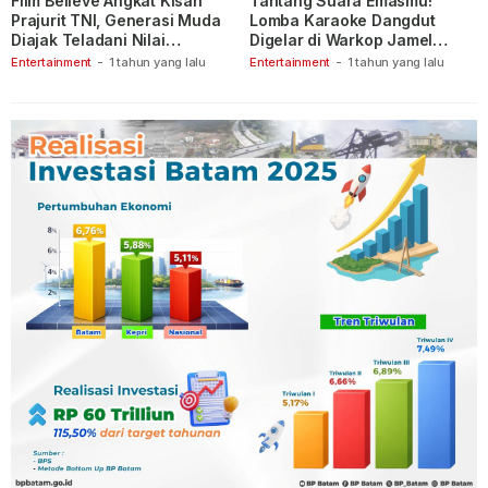
Film Believe Angkat Kisah
Tantang Suara Emasmu!
Prajurit TNI, Generasi Muda
Lomba Karaoke Dangdut
Diajak Teladani Nilai
Digelar di Warkop Jamel
Keberanian
Ganet
Entertainment
-
1 tahun yang lalu
Entertainment
-
1 tahun yang lalu