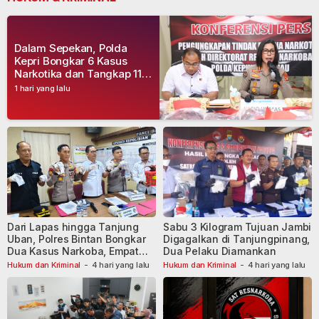
Dalam Sepekan, Polda
Kepri Bongkar 6 Kasus
Narkotika dan Tangkap 11
Tersangka
1 hari yang lalu
Dari Lapas hingga Tanjung
Sabu 3 Kilogram Tujuan Jambi
Uban, Polres Bintan Bongkar
Digagalkan di Tanjungpinang,
Dua Kasus Narkoba, Empat
Dua Pelaku Diamankan
Tersangka Dibekuk
Hukum dan Kriminal
-
4 hari yang lalu
Hukum dan Kriminal
-
4 hari yang lalu