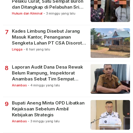
Pelaku Curat, Satu Sempat Buron
dan Ditangkap di Pelabuhan Sri
Bintan Pura
Hukum dan Kriminal
-
3 minggu yang lalu
Kades Limbung Disebut Jarang
7
Masuk Kantor, Penanganan
Sengketa Lahan PT CSA Disorot
Warga
Lingga
-
6 hari yang lalu
Laporan Audit Dana Desa Rewak
8
Belum Rampung, Inspektorat
Anambas Sebut Tim Sempat
Terbagi Tangani Kasus Lain
Anambas
-
4 minggu yang lalu
Bupati Aneng Minta OPD Libatkan
9
Kejaksaan Sebelum Ambil
Kebijakan Strategis
Anambas
-
3 minggu yang lalu