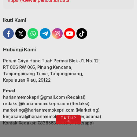
https://dewanpers.or.id/data
Ikuti Kami
Hubungi Kami
Perum Griya Hang Tuah Permai Blok J1, No. 12
RT 006 RW 005, Pinang Kencana,
Tanjungpinang Timur, Tanjungpinang,
Kepulauan Riau, 29122
Email
harianmemokepri@gmail.com
(Redaksi)
redaksi@harianmemokepri.com
(Redaksi)
marketing@harianmemokepri.com
(Marketing)
kerjasama@harianmemokepri.com
(Kerjasama)
TUTUP
Kontak Redaksi: 083856335187 (Whatsapp)