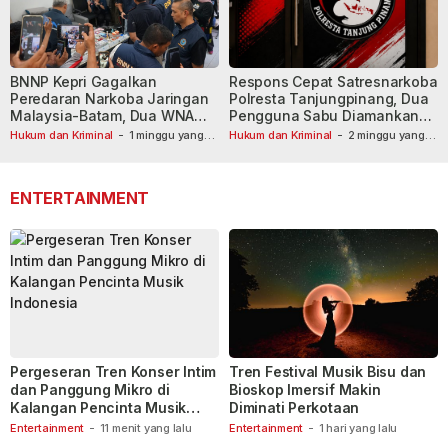
BNNP Kepri Gagalkan
Respons Cepat Satresnarkoba
Peredaran Narkoba Jaringan
Polresta Tanjungpinang, Dua
Malaysia-Batam, Dua WNA
Pengguna Sabu Diamankan
Masih Diburu
Usai Dilaporkan ke Call Center
Hukum dan Kriminal
-
1 minggu yang
Hukum dan Kriminal
-
2 minggu yang
lalu
lalu
110
ENTERTAINMENT
Pergeseran Tren Konser Intim
Tren Festival Musik Bisu dan
dan Panggung Mikro di
Bioskop Imersif Makin
Kalangan Pencinta Musik
Diminati Perkotaan
Indonesia
Entertainment
-
11 menit yang lalu
Entertainment
-
1 hari yang lalu