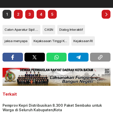
1
2
3
4
5
Calon Aparatur Sipil Negara
CASN
Dialog Interaktif
jaksa menyapa
Kejaksaaan Tinggi Kepri
Kejaksaan RI
Terkait
Pemprov Kepri Distribusikan 8.300 Paket Sembako untuk
Warga di Seluruh Kabupaten/Kota