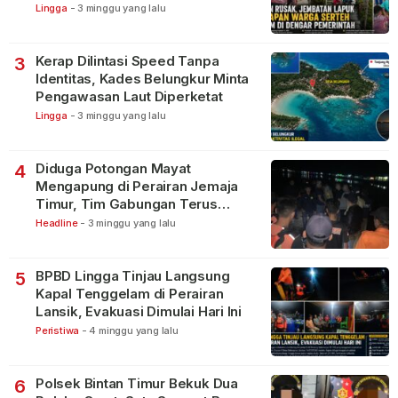
Lingga
-
3 minggu yang lalu
Kerap Dilintasi Speed Tanpa
3
Identitas, Kades Belungkur Minta
Pengawasan Laut Diperketat
Lingga
-
3 minggu yang lalu
Diduga Potongan Mayat
4
Mengapung di Perairan Jemaja
Timur, Tim Gabungan Terus
Lakukan Pencarian
Headline
-
3 minggu yang lalu
BPBD Lingga Tinjau Langsung
5
Kapal Tenggelam di Perairan
Lansik, Evakuasi Dimulai Hari Ini
Peristiwa
-
4 minggu yang lalu
Polsek Bintan Timur Bekuk Dua
6