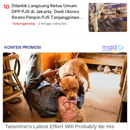
Dilantik Langsung Ketua Umum
10
DPP PJS di Jakarta, Dedi Utomo
Resmi Pimpin PJS Tanjungpinang-
Bintan
Tanjungpinang
-
2 minggu yang lalu