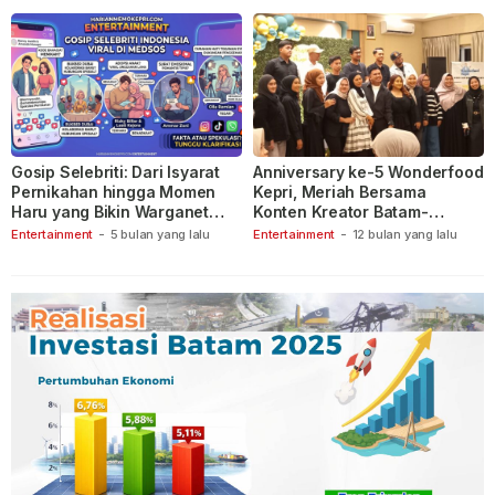
Gosip Selebriti: Dari Isyarat
Anniversary ke-5 Wonderfood
Pernikahan hingga Momen
Kepri, Meriah Bersama
Haru yang Bikin Warganet
Konten Kreator Batam-
Berspekulasi
Tanjungpinang
Entertainment
-
5 bulan yang lalu
Entertainment
-
12 bulan yang lalu