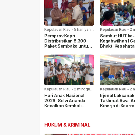
Kepulauan Riau
-
5 hari yang
Kepulauan Riau
-
2 
lalu
yang lalu
Pemprov Kepri
Sambut HUT ke-8
Distribusikan 8.300
Kogabwilhan I Ge
Paket Sembako untuk
Bhakti Kesehata
Warga di Seluruh
Sosial di
Kabupaten/Kota
Tanjungpinang
Kepulauan Riau
-
2 minggu
Kepulauan Riau
-
2 
yang lalu
yang lalu
Hari Anak Nasional
Irjenal Laksana
2026, Selvi Ananda
Taklimat Awal A
Kenalkan Kembali
Kinerja di Koarm
Permainan Rakyat
Pangkoarmada I
kepada Anak
Berikan Pendam
HUKUM & KRIMINAL