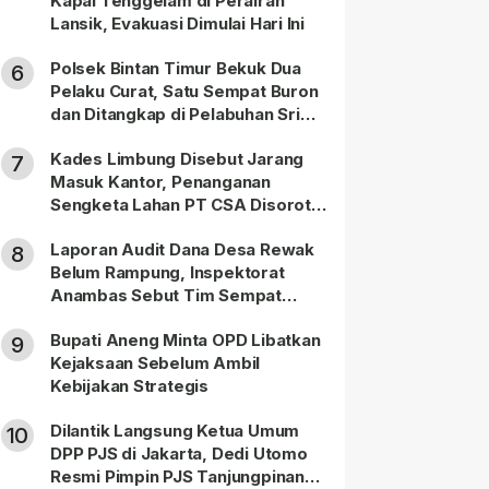
Kapal Tenggelam di Perairan
Lansik, Evakuasi Dimulai Hari Ini
Polsek Bintan Timur Bekuk Dua
6
Pelaku Curat, Satu Sempat Buron
dan Ditangkap di Pelabuhan Sri
Bintan Pura
Kades Limbung Disebut Jarang
7
Masuk Kantor, Penanganan
Sengketa Lahan PT CSA Disorot
Warga
Laporan Audit Dana Desa Rewak
8
Belum Rampung, Inspektorat
Anambas Sebut Tim Sempat
Terbagi Tangani Kasus Lain
Bupati Aneng Minta OPD Libatkan
9
Kejaksaan Sebelum Ambil
Kebijakan Strategis
Dilantik Langsung Ketua Umum
10
DPP PJS di Jakarta, Dedi Utomo
Resmi Pimpin PJS Tanjungpinang-