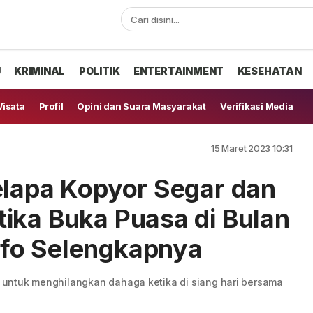
U
KRIMINAL
POLITIK
ENTERTAINMENT
KESEHATAN
isata
Profil
Opini dan Suara Masyarakat
Verifikasi Media
15 Maret 2023 10:31
elapa Kopyor Segar dan
ika Buka Puasa di Bulan
fo Selengkapnya
an untuk menghilangkan dahaga ketika di siang hari bersama