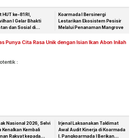
 HUT ke-81 RI,
Koarmada I Bersinergi
lhan I Gelar Bhakti
Lestarikan Ekosistem Pesisir
an dan Sosial di
Melalui Penanaman Mangrove
gpinang
 Punya Cita Rasa Unik dengan Isian Ikan Abon Inilah
tentik :
ak Nasional 2026, Selvi
Irjenal Laksanakan Taklimat
 Kenalkan Kembali
Awal Audit Kinerja di Koarmada
nan Rakyat kepada
I, Pangkoarmada I Berikan