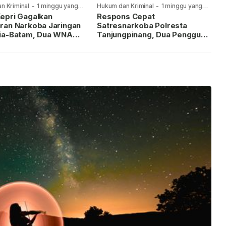
n Kriminal
-
1 minggu yang
Hukum dan Kriminal
-
1 minggu yang
lalu
epri Gagalkan
Respons Cepat
ran Narkoba Jaringan
Satresnarkoba Polresta
ia-Batam, Dua WNA
Tanjungpinang, Dua Pengguna
Diburu
Sabu Diamankan Usai
Dilaporkan ke Call Center 110