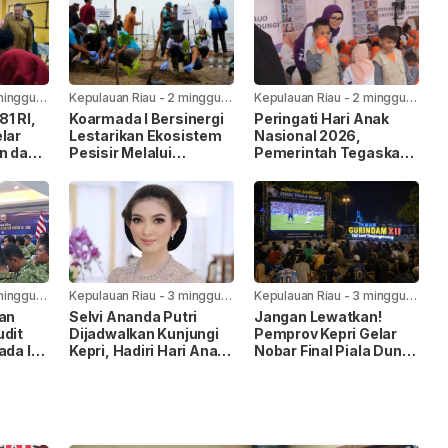
minggu
Kepulauan Riau
-
2 minggu
Kepulauan Riau
-
2 minggu
yang lalu
yang lalu
1 RI,
Koarmada I Bersinergi
Peringati Hari Anak
lar
Lestarikan Ekosistem
Nasional 2026,
n dan
Pesisir Melalui
Pemerintah Tegaskan
Penanaman Mangrove
Komitmen Penuhi Hak
Anak
minggu
Kepulauan Riau
-
3 minggu
Kepulauan Riau
-
3 minggu
yang lalu
yang lalu
kan
Selvi Ananda Putri
Jangan Lewatkan!
udit
Dijadwalkan Kunjungi
Pemprov Kepri Gelar
ada I,
Kepri, Hadiri Hari Anak
Nobar Final Piala Dunia
Nasional 2026
FIFA 2026 di Taman
pingan
Gurindam