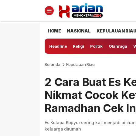
HOME
NASIONAL
KEPULAUAN RIA
Headline
Religi
Politik
Olahraga
W
Beranda
Kepulauan Riau
2 Cara Buat Es K
Nikmat Cocok Ket
Ramadhan Cek In
Es Kelapa Kopyor sering kali menjadi pilih
keluarga dirumah