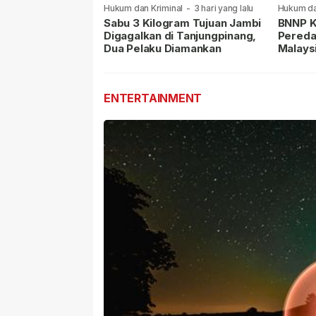
Hukum dan Kriminal
-
3 hari yang lalu
Hukum da
lalu
Sabu 3 Kilogram Tujuan Jambi
BNNP K
Digagalkan di Tanjungpinang,
Pereda
Dua Pelaku Diamankan
Malays
Masih 
ENTERTAINMENT