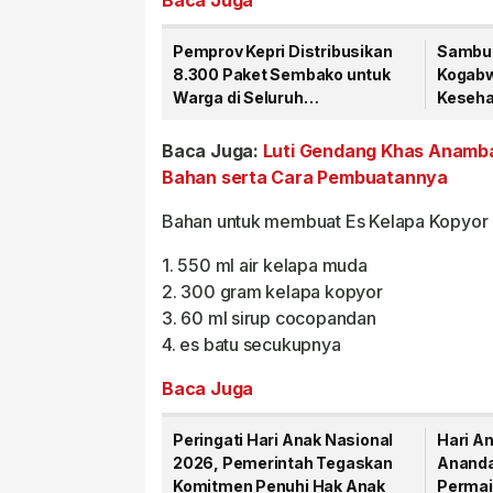
Baca Juga
Pemprov Kepri Distribusikan
Sambut
8.300 Paket Sembako untuk
Kogabwi
Warga di Seluruh
Kesehat
Kabupaten/Kota
Tanjun
Baca Juga:
Luti Gendang Khas Anambas
Bahan serta Cara Pembuatannya
Bahan untuk membuat Es Kelapa Kopyor o
1. 550 ml air kelapa muda
2. 300 gram kelapa kopyor
3. 60 ml sirup cocopandan
4. es batu secukupnya
Baca Juga
Peringati Hari Anak Nasional
Hari An
2026, Pemerintah Tegaskan
Ananda
Komitmen Penuhi Hak Anak
Permai