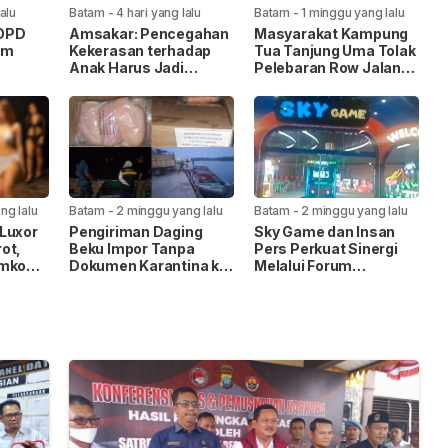
lalu
Batam
-
4 hari yang lalu
Batam
-
1 minggu yang lalu
 OPD
Amsakar: Pencegahan
Masyarakat Kampung
am
Kekerasan terhadap
Tua Tanjung Uma Tolak
Anak Harus Jadi
Pelebaran Row Jalan
itas
Gerakan Bersama
35, Warga Lintas
k
Agama Kompak Jaga
Masjid Nur Ilahi
ng lalu
Batam
-
2 minggu yang lalu
Batam
-
2 minggu yang lalu
Luxor
Pengiriman Daging
Sky Game dan Insan
ot,
Beku Impor Tanpa
Pers Perkuat Sinergi
emko
Dokumen Karantina ke
Melalui Forum
ksaan
Tanjungpinang
Silaturahmi
Digagalkan