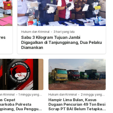
Hukum dan Kriminal
-
3 hari yang lalu
res
Sabu 3 Kilogram Tujuan Jambi
Digagalkan di Tanjungpinang, Dua Pelaku
Diamankan
n Kriminal
-
1 minggu yang
Hukum dan Kriminal
-
2 minggu yang
lalu
s Cepat
Hampir Lima Bulan, Kasus
narkoba Polresta
Dugaan Pencurian 49 Ton Besi
gpinang, Dua Pengguna
Scrap PT BAI Belum Tetapkan