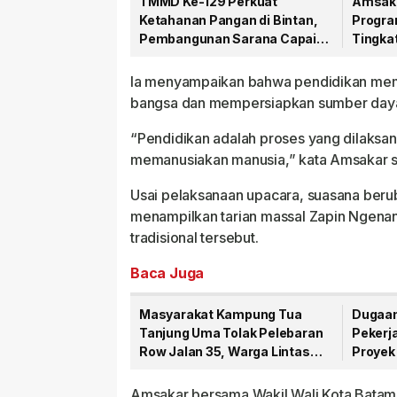
TMMD Ke-129 Perkuat
Amsaka
Ketahanan Pangan di Bintan,
Progra
Pembangunan Sarana Capai
Tingka
79 Persen
Publik
Ia menyampaikan bahwa pendidikan memi
bangsa dan mempersiapkan sumber daya
“Pendidikan adalah proses yang dilaksan
memanusiakan manusia,” kata Amsakar s
Usai pelaksanaan upacara, suasana beru
menampilkan tarian massal Zapin Ngenang
tradisional tersebut.
Baca Juga
Masyarakat Kampung Tua
Dugaan
Tanjung Uma Tolak Pelebaran
Pekerj
Row Jalan 35, Warga Lintas
Proyek
Agama Kompak Jaga Masjid
Senilai
Nur Ilahi
Amsakar bersama Wakil Wali Kota Batam,