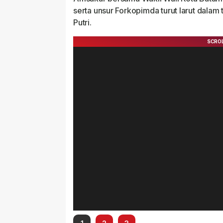
serta unsur Forkopimda turut larut dalam
Putri.