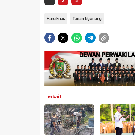
1
2
3
Hardiknas
Tarian Ngenang
Terkait