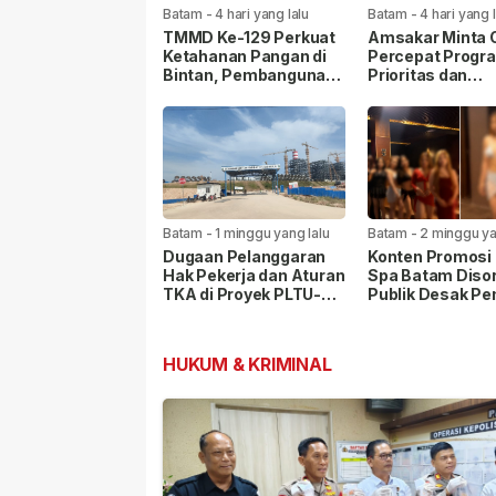
Batam
-
4 hari yang lalu
Batam
-
4 hari yang 
TMMD Ke-129 Perkuat
Amsakar Minta
Ketahanan Pangan di
Percepat Progr
Bintan, Pembangunan
Prioritas dan
Sarana Capai 79
Tingkatkan Kual
Persen
Pelayanan Publi
Batam
-
1 minggu yang lalu
Batam
-
2 minggu ya
Dugaan Pelanggaran
Konten Promosi 
Hak Pekerja dan Aturan
Spa Batam Disor
TKA di Proyek PLTU-
Publik Desak P
PLTS Batam Senilai
Lakukan Pemeri
Rp48 Triliun
HUKUM & KRIMINAL