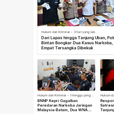
Hukum dan Kriminal
-
3 hari yang lalu
Dari Lapas hingga Tanjung Uban, Pol
Bintan Bongkar Dua Kasus Narkoba,
Empat Tersangka Dibekuk
Hukum dan Kriminal
-
1 minggu yang
Hukum da
lalu
lalu
BNNP Kepri Gagalkan
Respon
Peredaran Narkoba Jaringan
Satres
Malaysia-Batam, Dua WNA
Tanjun