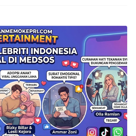
iamankan Usai
Tersangka
kan ke Call Center 110