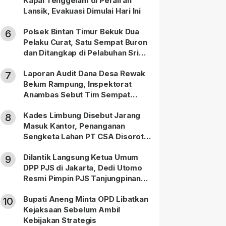
Kapal Tenggelam di Perairan
Lansik, Evakuasi Dimulai Hari Ini
Polsek Bintan Timur Bekuk Dua
6
Pelaku Curat, Satu Sempat Buron
dan Ditangkap di Pelabuhan Sri
Bintan Pura
Laporan Audit Dana Desa Rewak
7
Belum Rampung, Inspektorat
Anambas Sebut Tim Sempat
Terbagi Tangani Kasus Lain
Kades Limbung Disebut Jarang
8
Masuk Kantor, Penanganan
Sengketa Lahan PT CSA Disorot
Warga
Dilantik Langsung Ketua Umum
9
DPP PJS di Jakarta, Dedi Utomo
Resmi Pimpin PJS Tanjungpinang-
Bintan
Bupati Aneng Minta OPD Libatkan
10
Kejaksaan Sebelum Ambil
Kebijakan Strategis