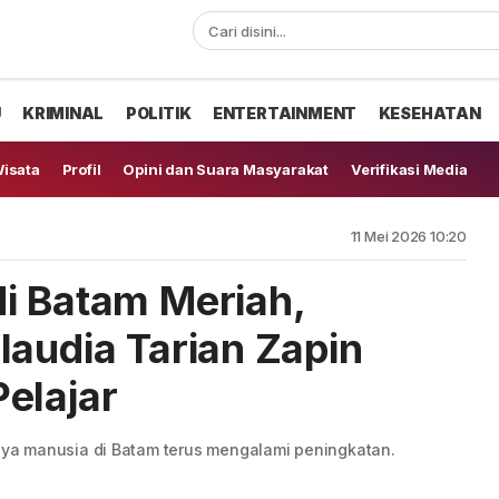
U
KRIMINAL
POLITIK
ENTERTAINMENT
KESEHATAN
isata
Profil
Opini dan Suara Masyarakat
Verifikasi Media
11 Mei 2026 10:20
i Batam Meriah,
laudia Tarian Zapin
elajar
ya manusia di Batam terus mengalami peningkatan.