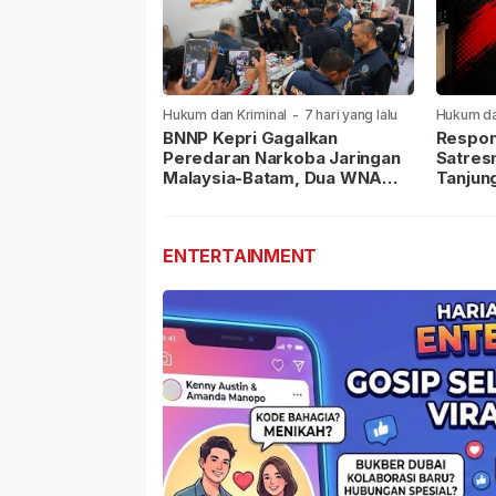
Hukum dan Kriminal
-
7 hari yang lalu
Hukum da
lalu
BNNP Kepri Gagalkan
Respon
Peredaran Narkoba Jaringan
Satres
Malaysia-Batam, Dua WNA
Tanjun
Masih Diburu
Sabu D
Dilapor
ENTERTAINMENT