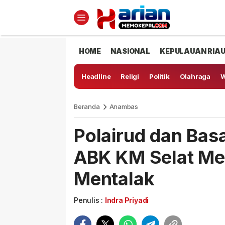
HOME
NASIONAL
KEPULAUAN RIA
Headline
Religi
Politik
Olahraga
W
Beranda
Anambas
Polairud dan Bas
ABK KM Selat Mer
Mentalak
Penulis :
Indra Priyadi