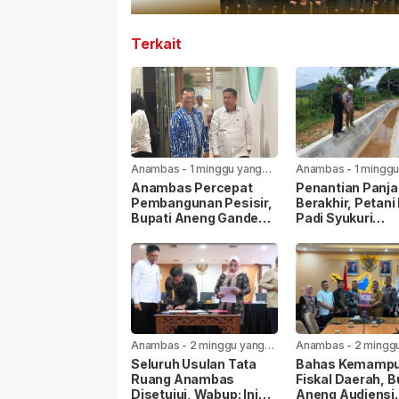
Terkait
Anambas
-
1 minggu yang
Anambas
-
1 minggu
lalu
lalu
Anambas Percepat
Penantian Panj
Pembangunan Pesisir,
Berakhir, Petani
Bupati Aneng Gandeng
Padi Syukuri
KKP RI
Rehabilitasi Sal
Irigasi Mulai Dik
Anambas
-
2 minggu yang
Anambas
-
2 mingg
lalu
lalu
Seluruh Usulan Tata
Bahas Kemamp
Ruang Anambas
Fiskal Daerah, B
Disetujui, Wabup: Ini
Aneng Audiensi