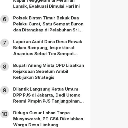
Kapal Tenggelam di Perairan
Lansik, Evakuasi Dimulai Hari Ini
Polsek Bintan Timur Bekuk Dua
6
Pelaku Curat, Satu Sempat Buron
dan Ditangkap di Pelabuhan Sri
Bintan Pura
Laporan Audit Dana Desa Rewak
7
Belum Rampung, Inspektorat
Anambas Sebut Tim Sempat
Terbagi Tangani Kasus Lain
Bupati Aneng Minta OPD Libatkan
8
Kejaksaan Sebelum Ambil
Kebijakan Strategis
Dilantik Langsung Ketua Umum
9
DPP PJS di Jakarta, Dedi Utomo
Resmi Pimpin PJS Tanjungpinang-
Bintan
Diduga Gusur Lahan Tanpa
10
Musyawarah, PT CSA Dikeluhkan
Warga Desa Limbung