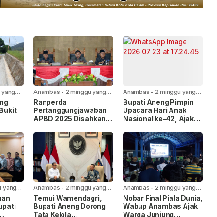
 yang
Anambas
-
2 minggu yang
Anambas
-
2 minggu yang
lalu
lalu
ang
Ranperda
Bupati Aneng Pimpin
 Bukit
Pertanggungjawaban
Upacara Hari Anak
APBD 2025 Disahkan
Nasional ke-42, Ajak
uran
Bersama, Ini Pesan
Wujudkan Anambas
erjakan
Bupati Anambas
Ramah Anak
u yang
Anambas
-
2 minggu yang
Anambas
-
2 minggu yang
lalu
lalu
uan
Temui Wamendagri,
Nobar Final Piala Dunia,
upati
Bupati Aneng Dorong
Wabup Anambas Ajak
Tata Kelola
Warga Junjung