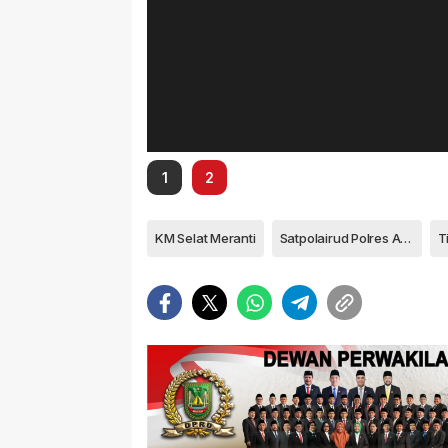
1
2
KM Selat Meranti
Satpolairud Polres Anambas
T