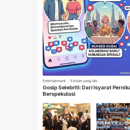
Entertainment
-
5 bulan yang lalu
Gosip Selebriti: Dari Isyarat Per
Berspekulasi