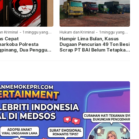
n Kriminal
-
1 minggu yang
Hukum dan Kriminal
-
1 minggu yang
lalu
s Cepat
Hampir Lima Bulan, Kasus
narkoba Polresta
Dugaan Pencurian 49 Ton Besi
gpinang, Dua Pengguna
Scrap PT BAI Belum Tetapkan
iamankan Usai
Tersangka
kan ke Call Center 110