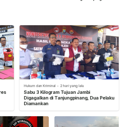
gri
Pemerintahan dan
Sportivitas
Percepatan
Pembangunan
Hukum dan Kriminal
-
2 hari yang lalu
res
Sabu 3 Kilogram Tujuan Jambi
Digagalkan di Tanjungpinang, Dua Pelaku
Diamankan