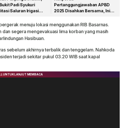
Bukit Padi Syukuri
Pertanggungjawaban APBD
itasi Saluran Irigasi
2025 Disahkan Bersama, Ini
ikerjakan
Pesan Bupati Anambas
 bergerak menuju lokasi menggunakan RIB Basarnas.
dian dan segera mengevakuasi lima korban yang masih
Parlindungan Hasibuan.
eras sebelum akhirnya terbalik dan tenggelam. Nahkoda
siden terjadi sekitar pukul 03.20 WIB saat kapal