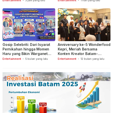
Entertainment
-
3 jam yang lalu
Entertainment
-
1 hari yang lalu
Gosip Selebriti: Dari Isyarat
Anniversary ke-5 Wonderfood
Pernikahan hingga Momen
Kepri, Meriah Bersama
Haru yang Bikin Warganet
Konten Kreator Batam-
Berspekulasi
Tanjungpinang
Entertainment
-
5 bulan yang lalu
Entertainment
-
12 bulan yang lalu