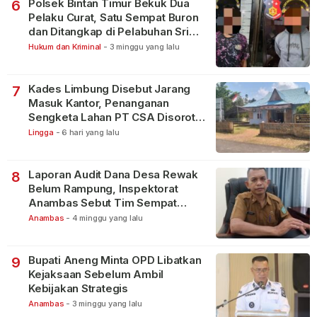
Polsek Bintan Timur Bekuk Dua
6
Pelaku Curat, Satu Sempat Buron
dan Ditangkap di Pelabuhan Sri
Bintan Pura
Hukum dan Kriminal
-
3 minggu yang lalu
Kades Limbung Disebut Jarang
7
Masuk Kantor, Penanganan
Sengketa Lahan PT CSA Disorot
Warga
Lingga
-
6 hari yang lalu
Laporan Audit Dana Desa Rewak
8
Belum Rampung, Inspektorat
Anambas Sebut Tim Sempat
Terbagi Tangani Kasus Lain
Anambas
-
4 minggu yang lalu
Bupati Aneng Minta OPD Libatkan
9
Kejaksaan Sebelum Ambil
Kebijakan Strategis
Anambas
-
3 minggu yang lalu