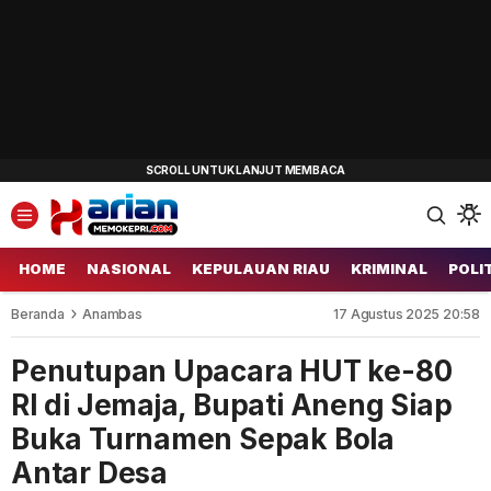
HOME
NASIONAL
KEPULAUAN RIAU
KRIMINAL
POLI
Beranda
Anambas
17 Agustus 2025 20:58
Penutupan Upacara HUT ke-80
RI di Jemaja, Bupati Aneng Siap
Buka Turnamen Sepak Bola
Antar Desa