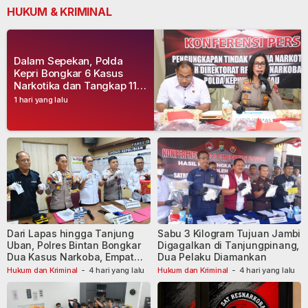
HUKUM & KRIMINAL
Dalam Sepekan, Polda
Kepri Bongkar 6 Kasus
Narkotika dan Tangkap 11
Tersangka
1 hari yang lalu
Dari Lapas hingga Tanjung
Sabu 3 Kilogram Tujuan Jambi
Uban, Polres Bintan Bongkar
Digagalkan di Tanjungpinang,
Dua Kasus Narkoba, Empat
Dua Pelaku Diamankan
Tersangka Dibekuk
Hukum dan Kriminal
-
4 hari yang lalu
Hukum dan Kriminal
-
4 hari yang lalu