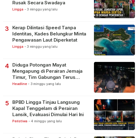
Rusak Secara Swadaya
Lingga
-
3 minggu yang lalu
Kerap Dilintasi Speed Tanpa
3
Identitas, Kades Belungkur Minta
Pengawasan Laut Diperketat
Lingga
-
3 minggu yang lalu
Diduga Potongan Mayat
4
Mengapung di Perairan Jemaja
Timur, Tim Gabungan Terus
Lakukan Pencarian
Headline
-
3 minggu yang lalu
BPBD Lingga Tinjau Langsung
5
Kapal Tenggelam di Perairan
Lansik, Evakuasi Dimulai Hari Ini
Peristiwa
-
4 minggu yang lalu