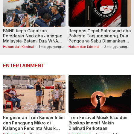
BNNP Kepri Gagalkan
Respons Cepat Satresnarkoba
Peredaran Narkoba Jaringan
Polresta Tanjungpinang, Dua
Malaysia-Batam, Dua WNA
Pengguna Sabu Diamankan
Masih Diburu
Usai Dilaporkan ke Call Center
Hukum dan Kriminal
-
1 minggu yang
Hukum dan Kriminal
-
2 minggu yang
lalu
lalu
110
ENTERTAINMENT
Pergeseran Tren Konser Intim
Tren Festival Musik Bisu dan
dan Panggung Mikro di
Bioskop Imersif Makin
Kalangan Pencinta Musik
Diminati Perkotaan
Indonesia