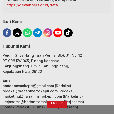
https://dewanpers.or.id/data
Ikuti Kami
Hubungi Kami
Perum Griya Hang Tuah Permai Blok J1, No. 12
RT 006 RW 005, Pinang Kencana,
Tanjungpinang Timur, Tanjungpinang,
Kepulauan Riau, 29122
Email
harianmemokepri@gmail.com
(Redaksi)
redaksi@harianmemokepri.com
(Redaksi)
marketing@harianmemokepri.com
(Marketing)
kerjasama@harianmemokepri.com
(Kerjasama)
TUTUP
Kontak Redaksi: 083856335187 (Whatsapp)