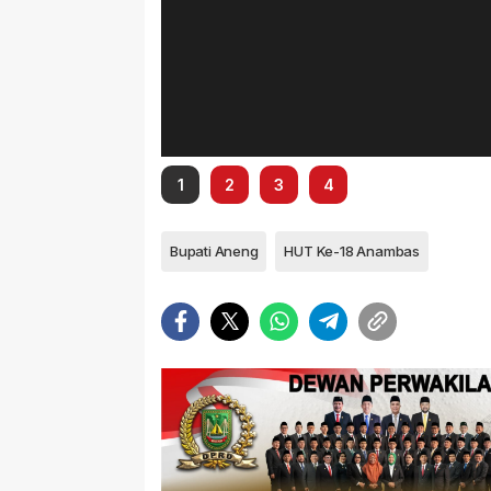
1
2
3
4
Bupati Aneng
HUT Ke-18 Anambas