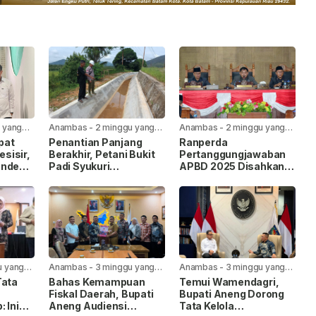
 yang
Anambas
-
2 minggu yang
Anambas
-
2 minggu yang
lalu
lalu
pat
Penantian Panjang
Ranperda
sisir,
Berakhir, Petani Bukit
Pertanggungjawaban
andeng
Padi Syukuri
APBD 2025 Disahkan
Rehabilitasi Saluran
Bersama, Ini Pesan
Irigasi Mulai Dikerjakan
Bupati Anambas
u yang
Anambas
-
3 minggu yang
Anambas
-
3 minggu yang
lalu
lalu
Tata
Bahas Kemampuan
Temui Wamendagri,
s
Fiskal Daerah, Bupati
Bupati Aneng Dorong
 Ini
Aneng Audiensi
Tata Kelola