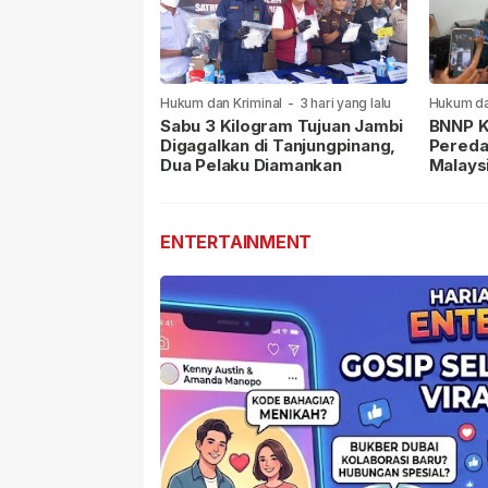
Hukum dan Kriminal
-
3 hari yang lalu
Hukum da
lalu
Sabu 3 Kilogram Tujuan Jambi
BNNP K
Digagalkan di Tanjungpinang,
Pereda
Dua Pelaku Diamankan
Malays
Masih 
ENTERTAINMENT