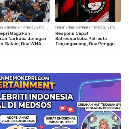
n Kriminal
-
1 minggu yang
Hukum dan Kriminal
-
1 minggu yang
lalu
epri Gagalkan
Respons Cepat
ran Narkoba Jaringan
Satresnarkoba Polresta
ia-Batam, Dua WNA
Tanjungpinang, Dua Pengguna
Diburu
Sabu Diamankan Usai
Dilaporkan ke Call Center 110