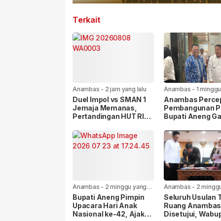
Terkait
Anambas
-
2 jam yang lalu
Anambas
-
1 minggu
lalu
Duel Impol vs SMAN 1
Anambas Perce
Jemaja Memanas,
Pembangunan Pe
Pertandingan HUT RI
Bupati Aneng G
Diwarnai Kericuhan
KKP RI
Anambas
-
2 minggu yang
Anambas
-
2 mingg
lalu
lalu
Bupati Aneng Pimpin
Seluruh Usulan 
Upacara Hari Anak
Ruang Anamba
Nasional ke-42, Ajak
Disetujui, Wabup: