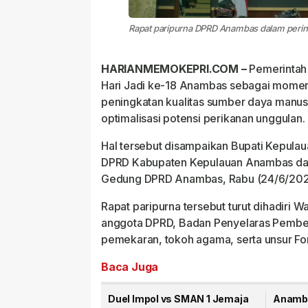
Rapat paripurna DPRD Anambas dalam pering
HARIANMEMOKEPRI.COM –
Pemerintah
Hari Jadi ke-18 Anambas sebagai mome
peningkatan kualitas sumber daya manus
optimalisasi potensi perikanan unggulan.
Hal tersebut disampaikan Bupati Kepula
DPRD Kabupaten Kepulauan Anambas dal
Gedung DPRD Anambas, Rabu (24/6/202
Rapat paripurna tersebut turut dihadiri W
anggota DPRD, Badan Penyelaras Pembe
pemekaran, tokoh agama, serta unsur Fo
Baca Juga
Duel Impol vs SMAN 1 Jemaja
Anamb