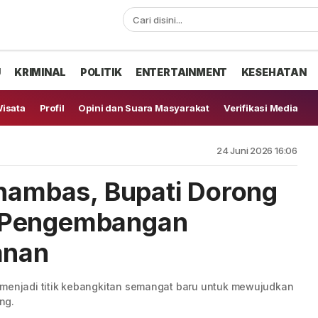
U
KRIMINAL
POLITIK
ENTERTAINMENT
KESEHATAN
isata
Profil
Opini dan Suara Masyarakat
Verifikasi Media
24 Juni 2026 16:06
Anambas, Bupati Dorong
 Pengembangan
anan
 menjadi titik kebangkitan semangat baru untuk mewujudkan
ng.