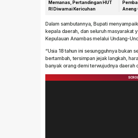
Memanas, Pertandingan HUT
Pemban
RI Diwarnai Kericuhan
Aneng 
Dalam sambutannya, Bupati menyampaika
kepala daerah, dan seluruh masyarakat 
Kepulauan Anambas melalui Undang-Un
“Usia 18 tahun ini sesungguhnya bukan se
bertambah, tersimpan jejak langkah, hara
banyak orang demi terwujudnya daerah oto