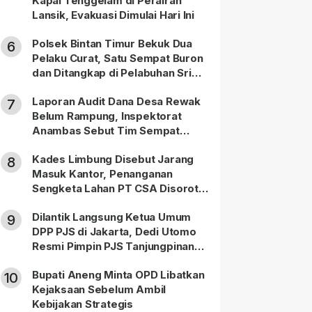
Kapal Tenggelam di Perairan
Lansik, Evakuasi Dimulai Hari Ini
Polsek Bintan Timur Bekuk Dua
6
Pelaku Curat, Satu Sempat Buron
dan Ditangkap di Pelabuhan Sri
Bintan Pura
Laporan Audit Dana Desa Rewak
7
Belum Rampung, Inspektorat
Anambas Sebut Tim Sempat
Terbagi Tangani Kasus Lain
Kades Limbung Disebut Jarang
8
Masuk Kantor, Penanganan
Sengketa Lahan PT CSA Disorot
Warga
Dilantik Langsung Ketua Umum
9
DPP PJS di Jakarta, Dedi Utomo
Resmi Pimpin PJS Tanjungpinang-
Bintan
Bupati Aneng Minta OPD Libatkan
10
Kejaksaan Sebelum Ambil
Kebijakan Strategis