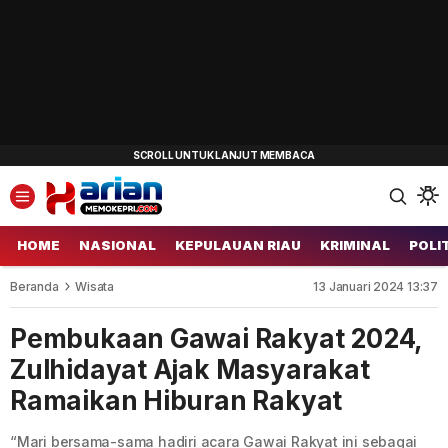
HOME
NASIONAL
KEPULAUAN RIAU
KRIMINAL
POLI
Beranda
Wisata
13 Januari 2024 13:37
Pembukaan Gawai Rakyat 2024,
Zulhidayat Ajak Masyarakat
Ramaikan Hiburan Rakyat
“Mari bersama-sama hadiri acara Gawai Rakyat ini sebagai