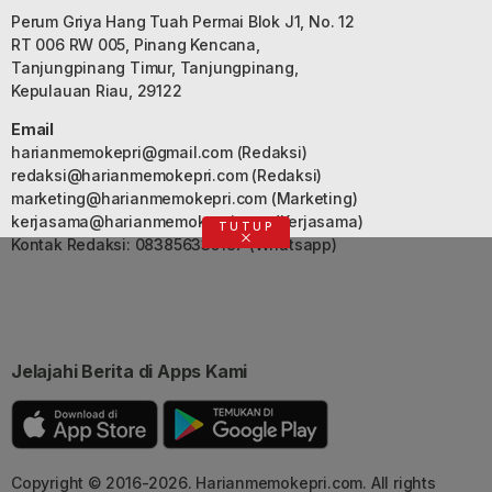
Perum Griya Hang Tuah Permai Blok J1, No. 12
RT 006 RW 005, Pinang Kencana,
Tanjungpinang Timur, Tanjungpinang,
Kepulauan Riau, 29122
Email
harianmemokepri@gmail.com
(Redaksi)
redaksi@harianmemokepri.com
(Redaksi)
marketing@harianmemokepri.com
(Marketing)
kerjasama@harianmemokepri.com
(Kerjasama)
TUTUP
Kontak Redaksi: 083856335187 (Whatsapp)
Jelajahi Berita di Apps Kami
Copyright © 2016-2026. Harianmemokepri.com. All rights