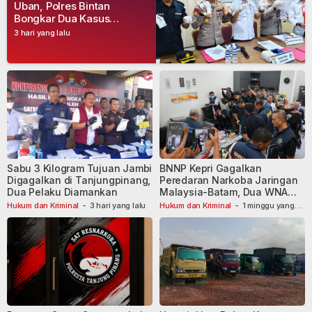
Uban, Polres Bintan
Bongkar Dua Kasus
Narkoba, Empat Tersangka
3 hari yang lalu
Dibekuk
Sabu 3 Kilogram Tujuan Jambi
BNNP Kepri Gagalkan
Digagalkan di Tanjungpinang,
Peredaran Narkoba Jaringan
Dua Pelaku Diamankan
Malaysia-Batam, Dua WNA
Masih Diburu
Hukum dan Kriminal
-
3 hari yang lalu
Hukum dan Kriminal
-
1 minggu yang
lalu