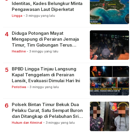
Identitas, Kades Belungkur Minta
Pengawasan Laut Diperketat
Lingga
-
3 minggu yang lalu
Diduga Potongan Mayat
4
Mengapung di Perairan Jemaja
Timur, Tim Gabungan Terus
Lakukan Pencarian
Headline
-
3 minggu yang lalu
BPBD Lingga Tinjau Langsung
5
Kapal Tenggelam di Perairan
Lansik, Evakuasi Dimulai Hari Ini
Peristiwa
-
3 minggu yang lalu
Polsek Bintan Timur Bekuk Dua
6
Pelaku Curat, Satu Sempat Buron
dan Ditangkap di Pelabuhan Sri
Bintan Pura
Hukum dan Kriminal
-
3 minggu yang lalu