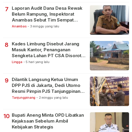
Laporan Audit Dana Desa Rewak
7
Belum Rampung, Inspektorat
Anambas Sebut Tim Sempat
Terbagi Tangani Kasus Lain
Anambas
-
3 minggu yang lalu
Kades Limbung Disebut Jarang
8
Masuk Kantor, Penanganan
Sengketa Lahan PT CSA Disorot
Warga
Lingga
-
5 hari yang lalu
Dilantik Langsung Ketua Umum
9
DPP PJS di Jakarta, Dedi Utomo
Resmi Pimpin PJS Tanjungpinang-
Bintan
Tanjungpinang
-
2 minggu yang lalu
Bupati Aneng Minta OPD Libatkan
10
Kejaksaan Sebelum Ambil
Kebijakan Strategis