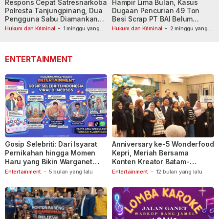
Respons Cepat Satresnarkoba
Hampir Lima Bulan, Kasus
Polresta Tanjungpinang, Dua
Dugaan Pencurian 49 Ton
Pengguna Sabu Diamankan
Besi Scrap PT BAI Belum
Usai Dilaporkan ke Call Center
Tetapkan Tersangka
Hukum dan Kriminal
-
1 minggu yang
Hukum dan Kriminal
-
2 minggu yang
lalu
110
lalu
ENTERTAINMENT
Gosip Selebriti: Dari Isyarat
Anniversary ke-5 Wonderfood
Pernikahan hingga Momen
Kepri, Meriah Bersama
Haru yang Bikin Warganet
Konten Kreator Batam-
Berspekulasi
Tanjungpinang
Entertainment
-
5 bulan yang lalu
Entertainment
-
12 bulan yang lalu