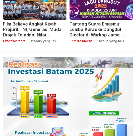
Film Believe Angkat Kisah
Tantang Suara Emasmu!
Prajurit TNI, Generasi Muda
Lomba Karaoke Dangdut
Diajak Teladani Nilai
Digelar di Warkop Jamel
Keberanian
Ganet
Entertainment
-
1 tahun yang lalu
Entertainment
-
1 tahun yang lalu