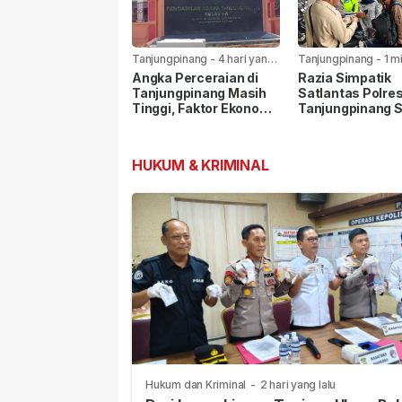
Tanjungpinang
-
4 hari yang
Tanjungpinang
-
1 m
lalu
yang lalu
Angka Perceraian di
Razia Simpatik
Tanjungpinang Masih
Satlantas Polre
Tinggi, Faktor Ekonomi
Tanjungpinang 
Paling Dominan
Pelanggar Lalu L
dan Nopol Bodo
HUKUM & KRIMINAL
Hukum dan Kriminal
-
2 hari yang lalu