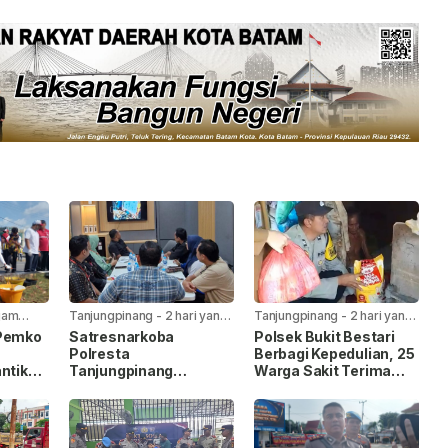
jam
Tanjungpinang
-
2 hari yang
Tanjungpinang
-
2 hari yang
lalu
lalu
 Pemko
Satresnarkoba
Polsek Bukit Bestari
Polresta
Berbagi Kepedulian, 25
ntik
Tanjungpinang
Warga Sakit Terima
laiman
Gandeng Jasa
Bansos Jelang HUT Ke-
I
Ekspedisi Cegah
81 RI
Peredaran Narkoba
Lewat Paket Kiriman