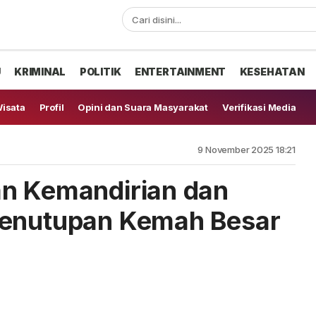
U
KRIMINAL
POLITIK
ENTERTAINMENT
KESEHATAN
isata
Profil
Opini dan Suara Masyarakat
Verifikasi Media
9 November 2025 18:21
an Kemandirian dan
Penutupan Kemah Besar