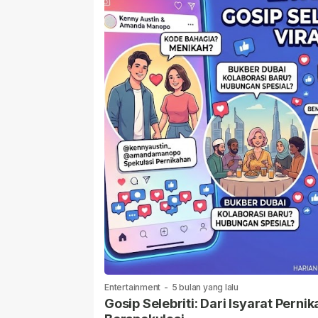
Entertainment
-
5 bulan yang lalu
Gosip Selebriti: Dari Isyarat Per