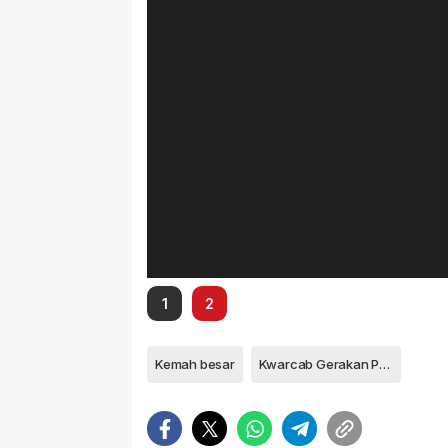
1
2
Kemah besar
Kwarcab Gerakan Pramuka Tanjungpinang