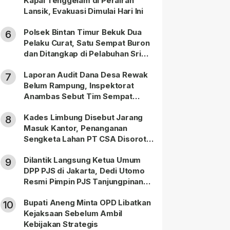
Kapal Tenggelam di Perairan
Lansik, Evakuasi Dimulai Hari Ini
Polsek Bintan Timur Bekuk Dua
6
Pelaku Curat, Satu Sempat Buron
dan Ditangkap di Pelabuhan Sri
Bintan Pura
Laporan Audit Dana Desa Rewak
7
Belum Rampung, Inspektorat
Anambas Sebut Tim Sempat
Terbagi Tangani Kasus Lain
Kades Limbung Disebut Jarang
8
Masuk Kantor, Penanganan
Sengketa Lahan PT CSA Disorot
Warga
Dilantik Langsung Ketua Umum
9
DPP PJS di Jakarta, Dedi Utomo
Resmi Pimpin PJS Tanjungpinang-
Bintan
Bupati Aneng Minta OPD Libatkan
10
Kejaksaan Sebelum Ambil
Kebijakan Strategis