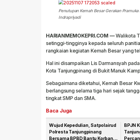
Penutupan Kemah Besar Gerakan Pramuka Kw
Indrapriyadi
HARIANMEMOKEPRI.COM —
Walikota T
setinggi-tingginya kepada seluruh paniti
rangkaian kegiatan Kemah Besar yang tel
Hal ini disampaikan Lis Darmansyah pa
Kota Tanjungpinang di Bukit Manuk Kamp
Sebagaimana diketahui, Kemah Besar Kw
berlangsung selama tiga hari sejak tangg
tingkat SMP dan SMA.
Baca Juga
Wujud Kepedulian, Satpolairud
BPJN K
Polresta Tanjungpinang
Tanjun
Bersama BPBD Bantu Korban
Percan