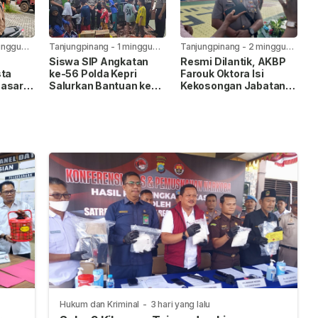
inggu
Tanjungpinang
-
1 minggu
Tanjungpinang
-
2 minggu
yang lalu
yang lalu
Siswa SIP Angkatan
Resmi Dilantik, AKBP
sta
ke-56 Polda Kepri
Farouk Oktora Isi
Sasar
Salurkan Bantuan ke
Kekosongan Jabatan
intas
Panti Asuhan Nur Ar-
Wakapolresta
ng
Rohman
Tanjungpinang
Hukum dan Kriminal
-
3 hari yang lalu