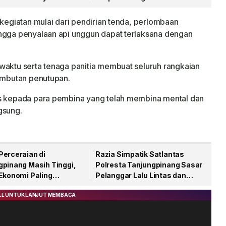
an Menjelang HUT RI
Narkoba Lewat Paket Kiriman
 kegiatan mulai dari pendirian tenda, perlombaan
ingga penyalaan api unggun dapat terlaksana dengan
waktu serta tenaga panitia membuat seluruh rangkaian
sambutan penutupan.
is kepada para pembina yang telah membina mental dan
gsung.
Perceraian di
Razia Simpatik Satlantas
gpinang Masih Tinggi,
Polresta Tanjungpinang Sasar
 Ekonomi Paling
Pelanggar Lalu Lintas dan
an
Nopol Bodong