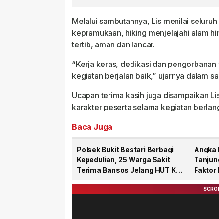
Laka Laut
Sulaim
Melalui sambutannya, Lis menilai seluruh
kepramukaan, hiking menjelajahi alam h
tertib, aman dan lancar.
“Kerja keras, dedikasi dan pengorbanan 
kegiatan berjalan baik,” ujarnya dalam 
Ucapan terima kasih juga disampaikan L
karakter peserta selama kegiatan berlan
Baca Juga
Polsek Bukit Bestari Berbagi
Angka 
Kepedulian, 25 Warga Sakit
Tanjun
Terima Bansos Jelang HUT Ke-
Faktor
81 RI
Domin