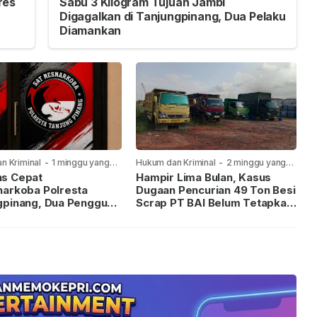
res
Sabu 3 Kilogram Tujuan Jambi
Digagalkan di Tanjungpinang, Dua Pelaku
Diamankan
n Kriminal
-
1 minggu yang
Hukum dan Kriminal
-
2 minggu yang
lalu
s Cepat
Hampir Lima Bulan, Kasus
narkoba Polresta
Dugaan Pencurian 49 Ton Besi
gpinang, Dua Pengguna
Scrap PT BAI Belum Tetapkan
iamankan Usai
Tersangka
kan ke Call Center 110