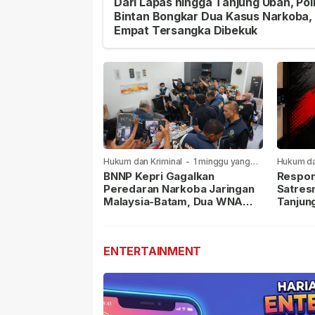
Dari Lapas hingga Tanjung Uban, Pol
Bintan Bongkar Dua Kasus Narkoba,
Empat Tersangka Dibekuk
Hukum dan Kriminal
-
1 minggu yang
Hukum da
lalu
lalu
BNNP Kepri Gagalkan
Respon
Peredaran Narkoba Jaringan
Satres
Malaysia-Batam, Dua WNA
Tanjun
Masih Diburu
Sabu D
Dilapor
ENTERTAINMENT