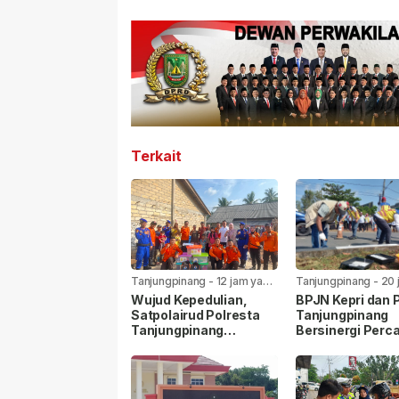
Terkait
Tanjungpinang
-
12 jam yang
Tanjungpinang
-
20 
lalu
yang lalu
Wujud Kepedulian,
BPJN Kepri dan
Satpolairud Polresta
Tanjungpinang
Tanjungpinang
Bersinergi Perca
Bersama BPBD Bantu
Jalan Aisyah Su
Korban Laka Laut
Menjelang HUT R