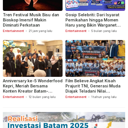
Tren Festival Musik Bisu dan
Gosip Selebriti: Dari Isyarat
Bioskop Imersif Makin
Pernikahan hingga Momen
Diminati Perkotaan
Haru yang Bikin Warganet
Berspekulasi
Entertainment
-
21 jam yang lalu
Entertainment
-
5 bulan yang lalu
Anniversary ke-5 Wonderfood
Film Believe Angkat Kisah
Kepri, Meriah Bersama
Prajurit TNI, Generasi Muda
Konten Kreator Batam-
Diajak Teladani Nilai
Tanjungpinang
Keberanian
Entertainment
-
12 bulan yang lalu
Entertainment
-
1 tahun yang lalu