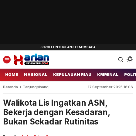
HOME
NASIONAL
KEPULAUAN RIAU
KRIMINAL
POLI
Beranda
Tanjungpinang
17 September 2025 16:06
Walikota Lis Ingatkan ASN,
Bekerja dengan Kesadaran,
Bukan Sekadar Rutinitas