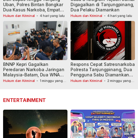
Uban, Polres Bintan Bongkar
Digagalkan di Tanjungpinang,
Dua Kasus Narkoba, Empat
Dua Pelaku Diamankan
Tersangka Dibekuk
Hukum dan Kriminal
-
4 hari yang lalu
Hukum dan Kriminal
-
4 hari yang lalu
BNNP Kepri Gagalkan
Respons Cepat Satresnarkoba
Peredaran Narkoba Jaringan
Polresta Tanjungpinang, Dua
Malaysia-Batam, Dua WNA
Pengguna Sabu Diamankan
Masih Diburu
Usai Dilaporkan ke Call Center
Hukum dan Kriminal
-
1 minggu yang
Hukum dan Kriminal
-
2 minggu yang
lalu
lalu
110
ENTERTAINMENT