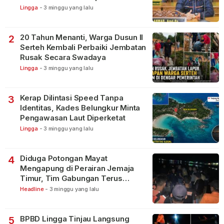
Lingga
-
3 minggu yang lalu
20 Tahun Menanti, Warga Dusun II
2
Serteh Kembali Perbaiki Jembatan
Rusak Secara Swadaya
Lingga
-
3 minggu yang lalu
Kerap Dilintasi Speed Tanpa
3
Identitas, Kades Belungkur Minta
Pengawasan Laut Diperketat
Lingga
-
3 minggu yang lalu
Diduga Potongan Mayat
4
Mengapung di Perairan Jemaja
Timur, Tim Gabungan Terus
Lakukan Pencarian
Headline
-
3 minggu yang lalu
BPBD Lingga Tinjau Langsung
5