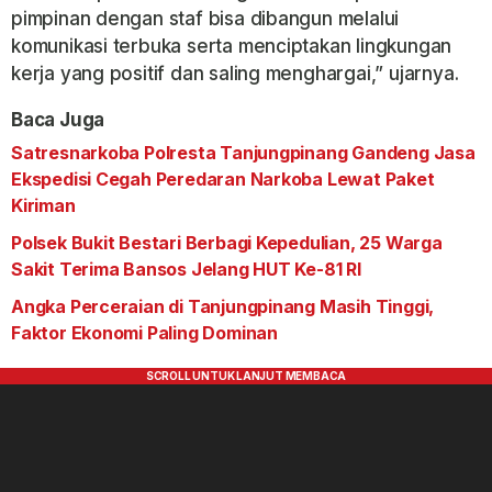
pimpinan dengan staf bisa dibangun melalui
komunikasi terbuka serta menciptakan lingkungan
kerja yang positif dan saling menghargai,” ujarnya.
Baca Juga
Satresnarkoba Polresta Tanjungpinang Gandeng Jasa
Ekspedisi Cegah Peredaran Narkoba Lewat Paket
Kiriman
Polsek Bukit Bestari Berbagi Kepedulian, 25 Warga
Sakit Terima Bansos Jelang HUT Ke-81 RI
Angka Perceraian di Tanjungpinang Masih Tinggi,
Faktor Ekonomi Paling Dominan