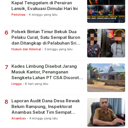
Kapal Tenggelam di Perairan
Lansik, Evakuasi Dimulai Hari Ini
Peristiwa
-
4 minggu yang lalu
Polsek Bintan Timur Bekuk Dua
6
Pelaku Curat, Satu Sempat Buron
dan Ditangkap di Pelabuhan Sri
Bintan Pura
Hukum dan Kriminal
-
3 minggu yang lalu
Kades Limbung Disebut Jarang
7
Masuk Kantor, Penanganan
Sengketa Lahan PT CSA Disorot
Warga
Lingga
-
6 hari yang lalu
Laporan Audit Dana Desa Rewak
8
Belum Rampung, Inspektorat
Anambas Sebut Tim Sempat
Terbagi Tangani Kasus Lain
Anambas
-
4 minggu yang lalu