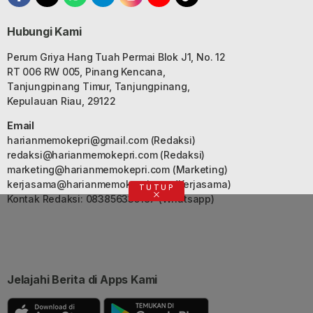
Hubungi Kami
Perum Griya Hang Tuah Permai Blok J1, No. 12
RT 006 RW 005, Pinang Kencana,
Tanjungpinang Timur, Tanjungpinang,
Kepulauan Riau, 29122
Email
harianmemokepri@gmail.com
(Redaksi)
redaksi@harianmemokepri.com
(Redaksi)
marketing@harianmemokepri.com
(Marketing)
kerjasama@harianmemokepri.com
(Kerjasama)
TUTUP
Kontak Redaksi: 083856335187 (Whatsapp)
Jelajahi Berita di Apps Kami