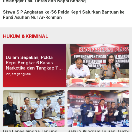
Pelanggar Lalu Lintas dan Nopol Bodong
Siswa SIP Angkatan ke-56 Polda Kepri Salurkan Bantuan ke
Panti Asuhan Nur Ar-Rohman
HUKUM & KRIMINAL
Dalam Sepekan, Polda
Kepri Bongkar 6 Kasus
Narkotika dan Tangkap 11
Tersangka
22 jam yang lalu
Dari Lapas hingga Tanjung
Sabu 3 Kilogram Tujuan Jambi