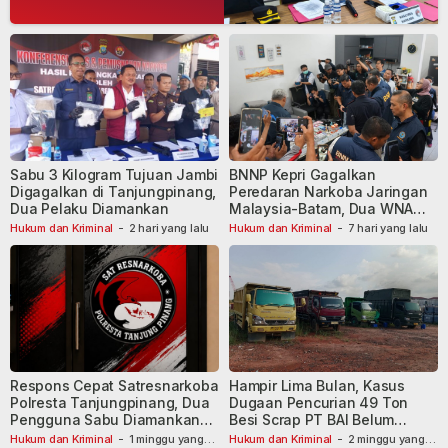
Sabu 3 Kilogram Tujuan Jambi
BNNP Kepri Gagalkan
Digagalkan di Tanjungpinang,
Peredaran Narkoba Jaringan
Dua Pelaku Diamankan
Malaysia-Batam, Dua WNA
Masih Diburu
Hukum dan Kriminal
-
2 hari yang lalu
Hukum dan Kriminal
-
7 hari yang lalu
Respons Cepat Satresnarkoba
Hampir Lima Bulan, Kasus
Polresta Tanjungpinang, Dua
Dugaan Pencurian 49 Ton
Pengguna Sabu Diamankan
Besi Scrap PT BAI Belum
Usai Dilaporkan ke Call Center
Tetapkan Tersangka
Hukum dan Kriminal
-
1 minggu yang
Hukum dan Kriminal
-
2 minggu yang