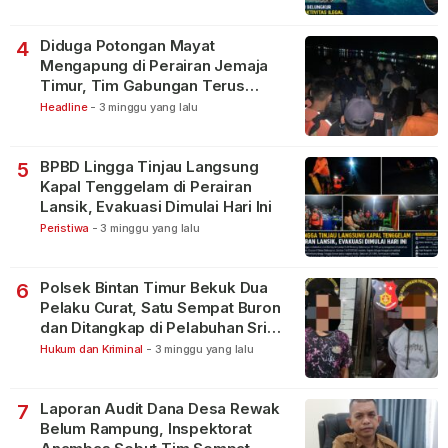
Diduga Potongan Mayat
4
Mengapung di Perairan Jemaja
Timur, Tim Gabungan Terus
Lakukan Pencarian
Headline
-
3 minggu yang lalu
BPBD Lingga Tinjau Langsung
5
Kapal Tenggelam di Perairan
Lansik, Evakuasi Dimulai Hari Ini
Peristiwa
-
3 minggu yang lalu
Polsek Bintan Timur Bekuk Dua
6
Pelaku Curat, Satu Sempat Buron
dan Ditangkap di Pelabuhan Sri
Bintan Pura
Hukum dan Kriminal
-
3 minggu yang lalu
Laporan Audit Dana Desa Rewak
7
Belum Rampung, Inspektorat