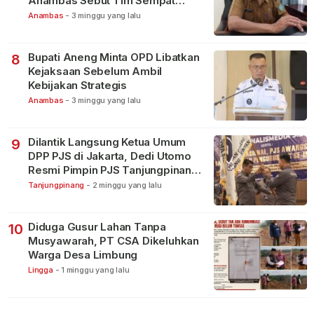
Anambas Sebut Tim Sempat
Terbagi Tangani Kasus Lain
Anambas
-
3 minggu yang lalu
Bupati Aneng Minta OPD Libatkan
8
Kejaksaan Sebelum Ambil
Kebijakan Strategis
Anambas
-
3 minggu yang lalu
Dilantik Langsung Ketua Umum
9
DPP PJS di Jakarta, Dedi Utomo
Resmi Pimpin PJS Tanjungpinang-
Bintan
Tanjungpinang
-
2 minggu yang lalu
Diduga Gusur Lahan Tanpa
10
Musyawarah, PT CSA Dikeluhkan
Warga Desa Limbung
Lingga
-
1 minggu yang lalu