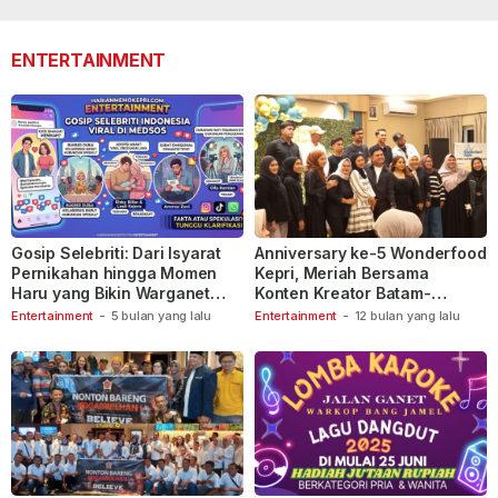
lalu
110
lalu
ENTERTAINMENT
Gosip Selebriti: Dari Isyarat
Anniversary ke-5 Wonderfood
Pernikahan hingga Momen
Kepri, Meriah Bersama
Haru yang Bikin Warganet
Konten Kreator Batam-
Berspekulasi
Tanjungpinang
Entertainment
-
5 bulan yang lalu
Entertainment
-
12 bulan yang lalu