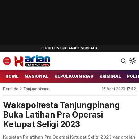
HOME
NASIONAL
KEPULAUAN RIAU
KRIMINAL
POLI
Beranda
Tanjungpinang
15 April 2023 17:52
Wakapolresta Tanjungpinang
Buka Latihan Pra Operasi
Ketupat Seligi 2023
Kegiatan Pelatihan Pra Operasi Ketupat Seligi 2023 yang telah