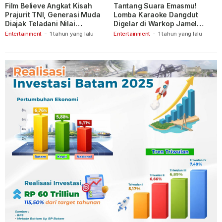
Film Believe Angkat Kisah
Tantang Suara Emasmu!
Prajurit TNI, Generasi Muda
Lomba Karaoke Dangdut
Diajak Teladani Nilai
Digelar di Warkop Jamel
Keberanian
Ganet
Entertainment
-
1 tahun yang lalu
Entertainment
-
1 tahun yang lalu