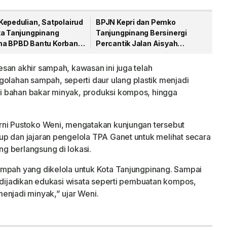
Kepedulian, Satpolairud
BPJN Kepri dan Pemko
ta Tanjungpinang
Tanjungpinang Bersinergi
a BPBD Bantu Korban
Percantik Jalan Aisyah
aut
Sulaiman Menjelang HUT RI
san akhir sampah, kawasan ini juga telah
ahan sampah, seperti daur ulang plastik menjadi
i bahan bakar minyak, produksi kompos, hingga
rni Pustoko Weni, mengatakan kunjungan tersebut
p dan jajaran pengelola TPA Ganet untuk melihat secara
g berlangsung di lokasi.
ampah yang dikelola untuk Kota Tanjungpinang. Sampai
a dijadikan edukasi wisata seperti pembuatan kompos,
enjadi minyak,” ujar Weni.