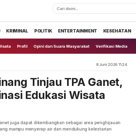
U
KRIMINAL
POLITIK
ENTERTAINMENT
KESEHATAN
isata
Profil
Opini dan Suara Masyarakat
Verifikasi Media
8 Juni 2026 11:24
nang Tinjau TPA Ganet,
inasi Edukasi Wisata
Ganet juga dapat dikembangkan sebagai area penghijauan
ang mampu menyerap air dan mendukung kelestarian