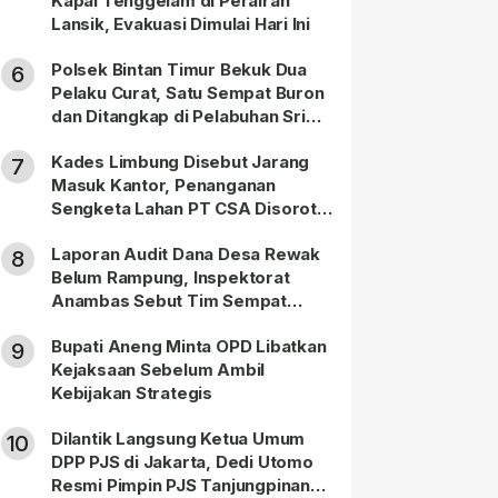
Kapal Tenggelam di Perairan
Lansik, Evakuasi Dimulai Hari Ini
Polsek Bintan Timur Bekuk Dua
6
Pelaku Curat, Satu Sempat Buron
dan Ditangkap di Pelabuhan Sri
Bintan Pura
Kades Limbung Disebut Jarang
7
Masuk Kantor, Penanganan
Sengketa Lahan PT CSA Disorot
Warga
Laporan Audit Dana Desa Rewak
8
Belum Rampung, Inspektorat
Anambas Sebut Tim Sempat
Terbagi Tangani Kasus Lain
Bupati Aneng Minta OPD Libatkan
9
Kejaksaan Sebelum Ambil
Kebijakan Strategis
Dilantik Langsung Ketua Umum
10
DPP PJS di Jakarta, Dedi Utomo
Resmi Pimpin PJS Tanjungpinang-