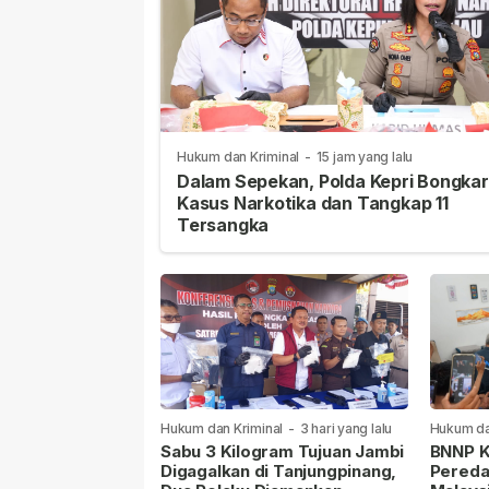
Hukum dan Kriminal
-
15 jam yang lalu
Dalam Sepekan, Polda Kepri Bongkar
Kasus Narkotika dan Tangkap 11
Tersangka
Hukum dan Kriminal
-
3 hari yang lalu
Hukum da
lalu
Sabu 3 Kilogram Tujuan Jambi
BNNP K
Digagalkan di Tanjungpinang,
Pereda