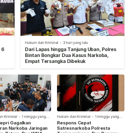
Hukum dan Kriminal
-
3 hari yang lalu
 6
Dari Lapas hingga Tanjung Uban, Polres
Bintan Bongkar Dua Kasus Narkoba,
Empat Tersangka Dibekuk
n Kriminal
-
1 minggu yang
Hukum dan Kriminal
-
1 minggu yang
lalu
epri Gagalkan
Respons Cepat
ran Narkoba Jaringan
Satresnarkoba Polresta