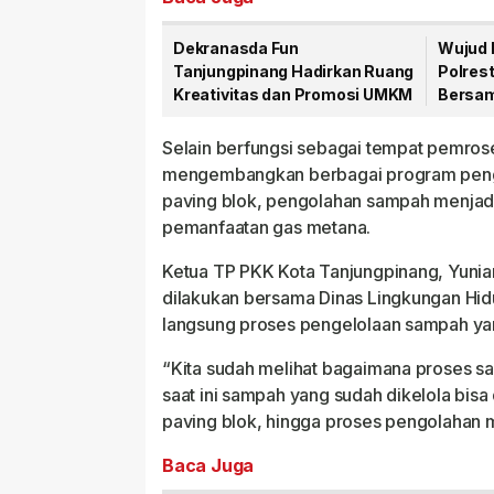
Dekranasda Fun
Wujud 
Tanjungpinang Hadirkan Ruang
Polres
Kreativitas dan Promosi UMKM
Bersam
Laka L
Selain berfungsi sebagai tempat pemrose
mengembangkan berbagai program pengol
paving blok, pengolahan sampah menjad
pemanfaatan gas metana.
Ketua TP PKK Kota Tanjungpinang, Yunia
dilakukan bersama Dinas Lingkungan Hidu
langsung proses pengelolaan sampah yan
“Kita sudah melihat bagaimana proses s
saat ini sampah yang sudah dikelola bis
paving blok, hingga proses pengolahan m
Baca Juga