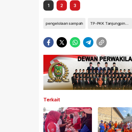
1
2
3
pengelolaan sampah
TP-PKK Tanjungpinang
Terkait