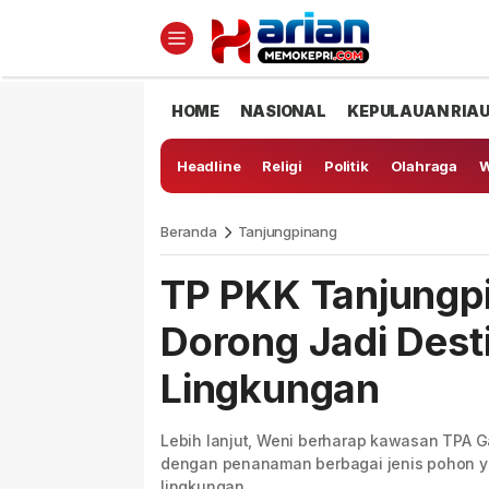
HOME
NASIONAL
KEPULAUAN RIA
Headline
Religi
Politik
Olahraga
W
Beranda
Tanjungpinang
TP PKK Tanjungpi
Dorong Jadi Dest
Lingkungan
Lebih lanjut, Weni berharap kawasan TPA 
dengan penanaman berbagai jenis pohon y
lingkungan.