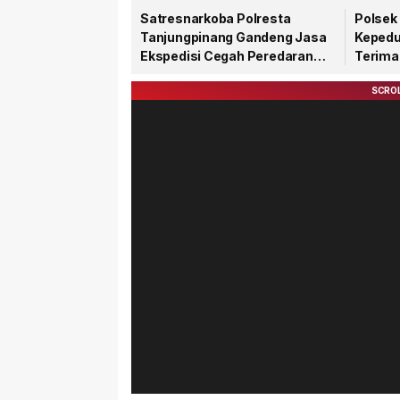
Satresnarkoba Polresta
Polsek 
Tanjungpinang Gandeng Jasa
Kepedu
Ekspedisi Cegah Peredaran
Terima
Narkoba Lewat Paket Kiriman
81 RI