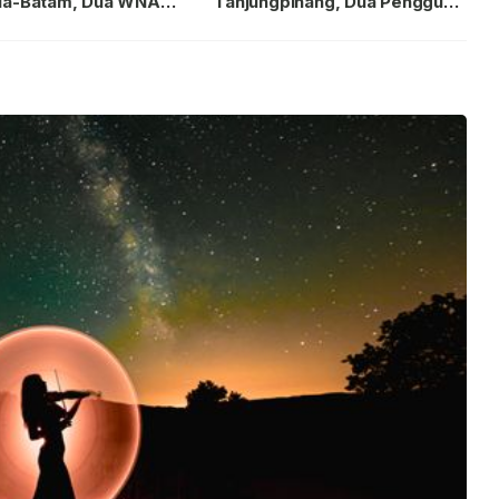
ia-Batam, Dua WNA
Tanjungpinang, Dua Pengguna
Diburu
Sabu Diamankan Usai
Dilaporkan ke Call Center 110