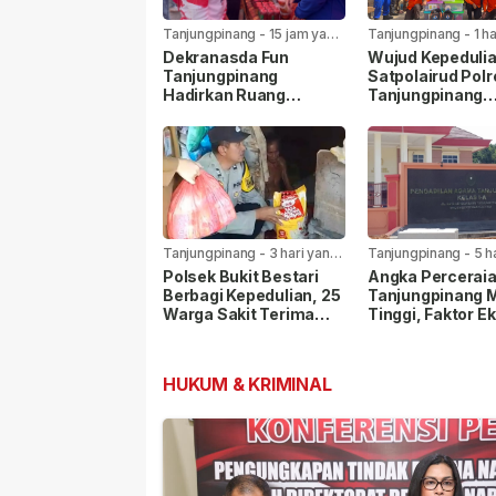
Tanjungpinang
-
15 jam yang
Tanjungpinang
-
1 h
lalu
lalu
Dekranasda Fun
Wujud Kepedulia
Tanjungpinang
Satpolairud Polr
Hadirkan Ruang
Tanjungpinang
Kreativitas dan
Bersama BPBD 
Promosi UMKM
Korban Laka Lau
Tanjungpinang
-
3 hari yang
Tanjungpinang
-
5 h
lalu
lalu
Polsek Bukit Bestari
Angka Perceraia
Berbagi Kepedulian, 25
Tanjungpinang 
Warga Sakit Terima
Tinggi, Faktor E
Bansos Jelang HUT Ke-
Paling Dominan
81 RI
HUKUM & KRIMINAL