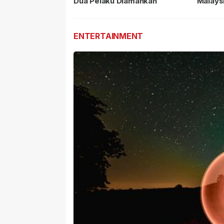
Dua Pelaku Diamankan
Malays
Masih 
ENTERTAINMENT