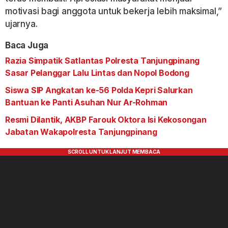
motivasi bagi anggota untuk bekerja lebih maksimal,”
ujarnya.
Baca Juga
Razia Simpatik Satlantas Polresta Tanjungpinang
Sasar Pelanggar Lalu Lintas dan Nopol Bodong
Siswa SIP Angkatan ke-56 Polda Kepri Salurkan
Bantuan ke Panti Asuhan Nur Ar-Rohman
Resmi Dilantik, AKBP Farouk Oktora Isi Kekosongan
Jabatan Wakapolresta Tanjungpinang