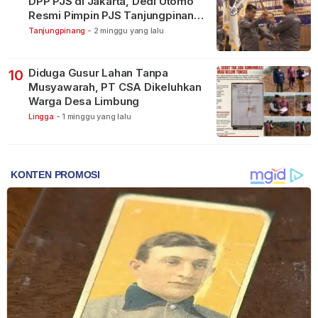
DPP PJS di Jakarta, Dedi Utomo
Resmi Pimpin PJS Tanjungpinang-
Bintan
Tanjungpinang
-
2 minggu yang lalu
Diduga Gusur Lahan Tanpa
10
Musyawarah, PT CSA Dikeluhkan
Warga Desa Limbung
Lingga
-
1 minggu yang lalu