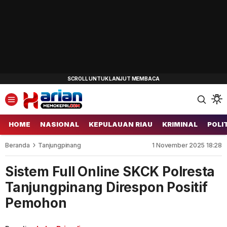
HOME
NASIONAL
KEPULAUAN RIAU
KRIMINAL
POLI
Beranda
Tanjungpinang
1 November 2025 18:28
Sistem Full Online SKCK Polresta
Tanjungpinang Direspon Positif
Pemohon