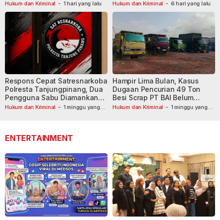
Masih Diburu
Hukum dan Kriminal
-
1 hari yang lalu
Hukum dan Kriminal
-
6 hari yang lalu
Respons Cepat Satresnarkoba
Hampir Lima Bulan, Kasus
Polresta Tanjungpinang, Dua
Dugaan Pencurian 49 Ton
Pengguna Sabu Diamankan
Besi Scrap PT BAI Belum
Usai Dilaporkan ke Call Center
Tetapkan Tersangka
Hukum dan Kriminal
-
1 minggu yang
Hukum dan Kriminal
-
1 minggu yang
lalu
110
lalu
ENTERTAINMENT