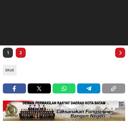
1
2
SKcK