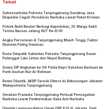
Terkait
Satresnarkoba Polresta Tanjungpinang Gandeng Jasa
Ekspedisi Cegah Peredaran Narkoba Lewat Paket Kiriman
Polsek Bukit Bestari Berbagi Kepedulian, 25 Warga Sakit
Terima Bansos Jelang HUT Ke-81 RI
Angka Perceraian di Tanjungpinang Masih Tinggi, Faktor
Ekonomi Paling Dominan
Razia Simpatik Satlantas Polresta Tanjungpinang Sasar
Pelanggar Lalu Lintas dan Nopol Bodong
Siswa SIP Angkatan ke-56 Polda Kepri Salurkan Bantuan ke
Panti Asuhan Nur Ar-Rohman
Resmi Dilantik, AKBP Farouk Oktora Isi Kekosongan Jabatan
Wakapolresta Tanjungpinang
Gerakan Pramuka Tanjungpinang Perkuat Pencegahan
Narkoba Lewat Pembentukan Saka Anti Narkoba
Dilantik Langsung Ketua Umum DPP PJS di Jakarta, Dedi