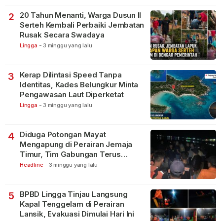
20 Tahun Menanti, Warga Dusun II
2
Serteh Kembali Perbaiki Jembatan
Rusak Secara Swadaya
Lingga
-
3 minggu yang lalu
Kerap Dilintasi Speed Tanpa
3
Identitas, Kades Belungkur Minta
Pengawasan Laut Diperketat
Lingga
-
3 minggu yang lalu
Diduga Potongan Mayat
4
Mengapung di Perairan Jemaja
Timur, Tim Gabungan Terus
Lakukan Pencarian
Headline
-
3 minggu yang lalu
BPBD Lingga Tinjau Langsung
5
Kapal Tenggelam di Perairan
Lansik, Evakuasi Dimulai Hari Ini