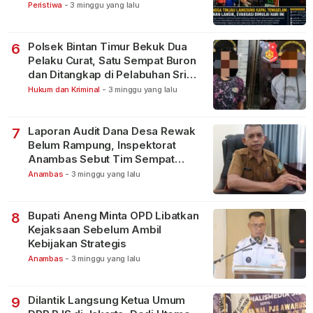
Peristiwa
-
3 minggu yang lalu
Polsek Bintan Timur Bekuk Dua
6
Pelaku Curat, Satu Sempat Buron
dan Ditangkap di Pelabuhan Sri
Bintan Pura
Hukum dan Kriminal
-
3 minggu yang lalu
Laporan Audit Dana Desa Rewak
7
Belum Rampung, Inspektorat
Anambas Sebut Tim Sempat
Terbagi Tangani Kasus Lain
Anambas
-
3 minggu yang lalu
Bupati Aneng Minta OPD Libatkan
8
Kejaksaan Sebelum Ambil
Kebijakan Strategis
Anambas
-
3 minggu yang lalu
Dilantik Langsung Ketua Umum
9