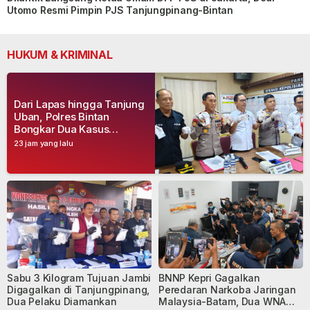
Utomo Resmi Pimpin PJS Tanjungpinang-Bintan
HUKUM & KRIMINAL
Dari Lapas hingga Tanjung
Uban, Polres Bintan
Bongkar Dua Kasus
Narkoba, Empat Tersangka
23 jam yang lalu
Dibekuk
Sabu 3 Kilogram Tujuan Jambi
BNNP Kepri Gagalkan
Digagalkan di Tanjungpinang,
Peredaran Narkoba Jaringan
Dua Pelaku Diamankan
Malaysia-Batam, Dua WNA