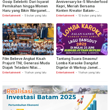
Gosip Selebriti: Dari Isyarat
Anniversary ke-5 Wonderfood
Pernikahan hingga Momen
Kepri, Meriah Bersama
Haru yang Bikin Warganet
Konten Kreator Batam-
Berspekulasi
Tanjungpinang
Entertainment
-
5 bulan yang lalu
Entertainment
-
12 bulan yang lalu
Film Believe Angkat Kisah
Tantang Suara Emasmu!
Prajurit TNI, Generasi Muda
Lomba Karaoke Dangdut
Diajak Teladani Nilai
Digelar di Warkop Jamel
Keberanian
Ganet
Entertainment
-
1 tahun yang lalu
Entertainment
-
1 tahun yang lalu