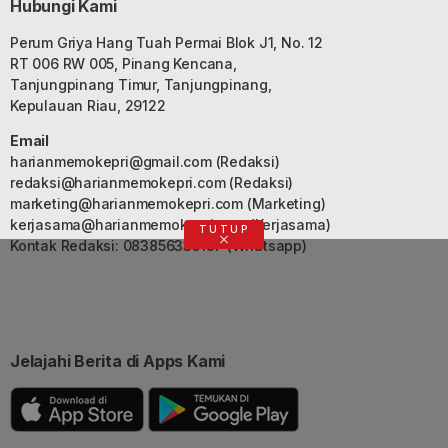
Hubungi Kami
Perum Griya Hang Tuah Permai Blok J1, No. 12
RT 006 RW 005, Pinang Kencana,
Tanjungpinang Timur, Tanjungpinang,
Kepulauan Riau, 29122
Email
harianmemokepri@gmail.com
(Redaksi)
redaksi@harianmemokepri.com
(Redaksi)
marketing@harianmemokepri.com
(Marketing)
kerjasama@harianmemokepri.com
(Kerjasama)
TUTUP
Kontak Redaksi: 083856335187 (Whatsapp)
Jelajahi Berita di Apps Kami