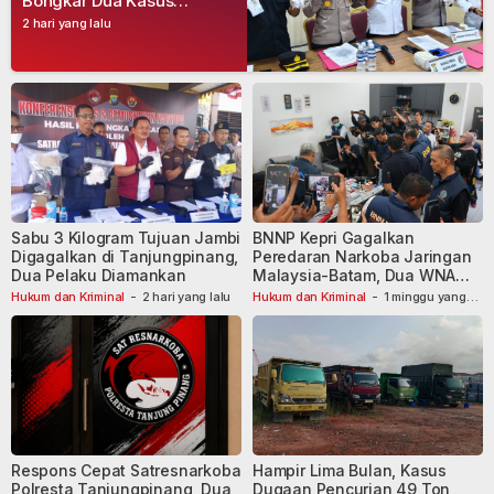
Bongkar Dua Kasus
Narkoba, Empat Tersangka
2 hari yang lalu
Dibekuk
Sabu 3 Kilogram Tujuan Jambi
BNNP Kepri Gagalkan
Digagalkan di Tanjungpinang,
Peredaran Narkoba Jaringan
Dua Pelaku Diamankan
Malaysia-Batam, Dua WNA
Masih Diburu
Hukum dan Kriminal
-
2 hari yang lalu
Hukum dan Kriminal
-
1 minggu yang
lalu
Respons Cepat Satresnarkoba
Hampir Lima Bulan, Kasus
Polresta Tanjungpinang, Dua
Dugaan Pencurian 49 Ton