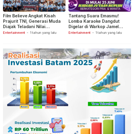
Film Believe Angkat Kisah
Tantang Suara Emasmu!
Prajurit TNI, Generasi Muda
Lomba Karaoke Dangdut
Diajak Teladani Nilai
Digelar di Warkop Jamel
Keberanian
Ganet
Entertainment
-
1 tahun yang lalu
Entertainment
-
1 tahun yang lalu