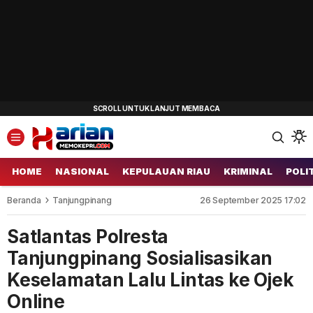
HOME
NASIONAL
KEPULAUAN RIAU
KRIMINAL
POLI
Beranda
Tanjungpinang
26 September 2025 17:02
Satlantas Polresta
Tanjungpinang Sosialisasikan
Keselamatan Lalu Lintas ke Ojek
Online