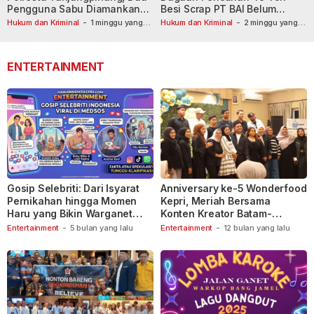
Pengguna Sabu Diamankan
Besi Scrap PT BAI Belum
Usai Dilaporkan ke Call Center
Tetapkan Tersangka
Hukum dan Kriminal
-
1 minggu yang
Hukum dan Kriminal
-
2 minggu yang
lalu
110
lalu
ENTERTAINMENT
Gosip Selebriti: Dari Isyarat
Anniversary ke-5 Wonderfood
Pernikahan hingga Momen
Kepri, Meriah Bersama
Haru yang Bikin Warganet
Konten Kreator Batam-
Berspekulasi
Tanjungpinang
Entertainment
-
5 bulan yang lalu
Entertainment
-
12 bulan yang lalu