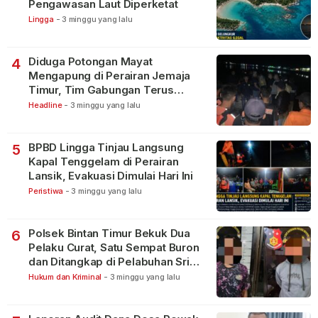
Pengawasan Laut Diperketat
Lingga
-
3 minggu yang lalu
Diduga Potongan Mayat
4
Mengapung di Perairan Jemaja
Timur, Tim Gabungan Terus
Lakukan Pencarian
Headline
-
3 minggu yang lalu
BPBD Lingga Tinjau Langsung
5
Kapal Tenggelam di Perairan
Lansik, Evakuasi Dimulai Hari Ini
Peristiwa
-
3 minggu yang lalu
Polsek Bintan Timur Bekuk Dua
6
Pelaku Curat, Satu Sempat Buron
dan Ditangkap di Pelabuhan Sri
Bintan Pura
Hukum dan Kriminal
-
3 minggu yang lalu