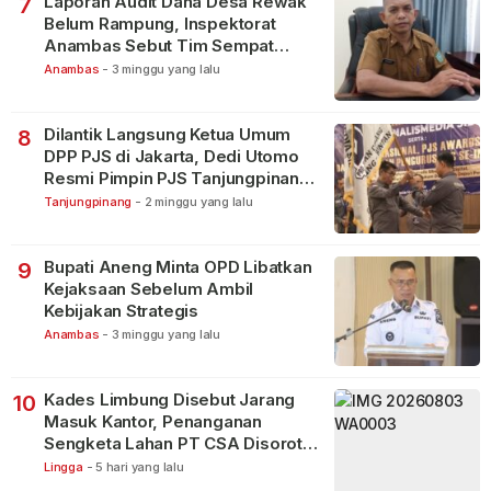
Laporan Audit Dana Desa Rewak
7
Belum Rampung, Inspektorat
Anambas Sebut Tim Sempat
Terbagi Tangani Kasus Lain
Anambas
-
3 minggu yang lalu
Dilantik Langsung Ketua Umum
8
DPP PJS di Jakarta, Dedi Utomo
Resmi Pimpin PJS Tanjungpinang-
Bintan
Tanjungpinang
-
2 minggu yang lalu
Bupati Aneng Minta OPD Libatkan
9
Kejaksaan Sebelum Ambil
Kebijakan Strategis
Anambas
-
3 minggu yang lalu
Kades Limbung Disebut Jarang
10
Masuk Kantor, Penanganan
Sengketa Lahan PT CSA Disorot
Warga
Lingga
-
5 hari yang lalu