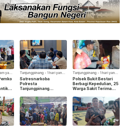
jam yang
Tanjungpinang
-
1 hari yang
Tanjungpinang
-
1 hari yang
lalu
lalu
 Pemko
Satresnarkoba
Polsek Bukit Bestari
Polresta
Berbagi Kepedulian, 25
ntik
Tanjungpinang
Warga Sakit Terima
laiman
Gandeng Jasa
Bansos Jelang HUT Ke-
I
Ekspedisi Cegah
81 RI
Peredaran Narkoba
Lewat Paket Kiriman