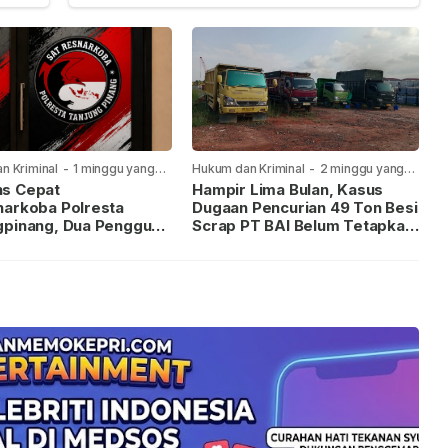
n Kriminal
-
1 minggu yang
Hukum dan Kriminal
-
2 minggu yang
lalu
s Cepat
Hampir Lima Bulan, Kasus
narkoba Polresta
Dugaan Pencurian 49 Ton Besi
gpinang, Dua Pengguna
Scrap PT BAI Belum Tetapkan
iamankan Usai
Tersangka
kan ke Call Center 110