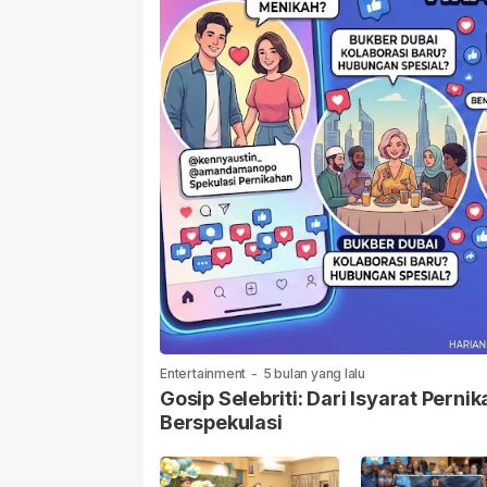
Entertainment
-
5 bulan yang lalu
Gosip Selebriti: Dari Isyarat Per
Berspekulasi