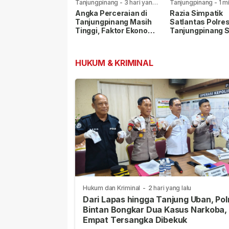
Tanjungpinang
-
3 hari yang
Tanjungpinang
-
1 m
lalu
yang lalu
Angka Perceraian di
Razia Simpatik
Tanjungpinang Masih
Satlantas Polre
Tinggi, Faktor Ekonomi
Tanjungpinang 
Paling Dominan
Pelanggar Lalu L
dan Nopol Bodo
HUKUM & KRIMINAL
Hukum dan Kriminal
-
2 hari yang lalu
Dari Lapas hingga Tanjung Uban, Pol
Bintan Bongkar Dua Kasus Narkoba,
Empat Tersangka Dibekuk