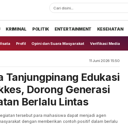
U
KRIMINAL
POLITIK
ENTERTAINMENT
KESEHATAN
isata
Profil
Opini dan Suara Masyarakat
Verifikasi Media
11 Juni 2026 15:50
ta Tanjungpinang Edukasi
kkes, Dorong Generasi
tan Berlalu Lintas
 kegiatan tersebut para mahasiswa dapat menjadi agen
syarakat dengan memberikan contoh positif dalam berlalu