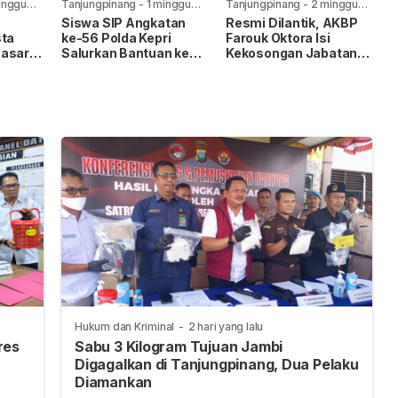
inggu
Tanjungpinang
-
1 minggu
Tanjungpinang
-
2 minggu
yang lalu
yang lalu
Siswa SIP Angkatan
Resmi Dilantik, AKBP
sta
ke-56 Polda Kepri
Farouk Oktora Isi
Sasar
Salurkan Bantuan ke
Kekosongan Jabatan
intas
Panti Asuhan Nur Ar-
Wakapolresta
ng
Rohman
Tanjungpinang
Hukum dan Kriminal
-
2 hari yang lalu
res
Sabu 3 Kilogram Tujuan Jambi
Digagalkan di Tanjungpinang, Dua Pelaku
Diamankan