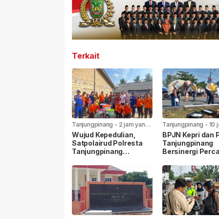
Terkait
Tanjungpinang
-
2 jam yang
Tanjungpinang
-
10 
lalu
lalu
Wujud Kepedulian,
BPJN Kepri dan
Satpolairud Polresta
Tanjungpinang
Tanjungpinang
Bersinergi Perca
Bersama BPBD Bantu
Jalan Aisyah Su
Korban Laka Laut
Menjelang HUT R