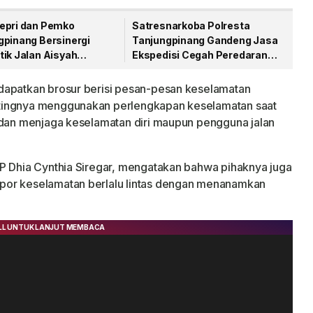
epri dan Pemko
Satresnarkoba Polresta
gpinang Bersinergi
Tanjungpinang Gandeng Jasa
tik Jalan Aisyah
Ekspedisi Cegah Peredaran
an Menjelang HUT RI
Narkoba Lewat Paket Kiriman
dapatkan brosur berisi pesan-pesan keselamatan
tingnya menggunakan perlengkapan keselamatan saat
 dan menjaga keselamatan diri maupun pengguna jalan
KP Dhia Cynthia Siregar, mengatakan bahwa pihaknya juga
por keselamatan berlalu lintas dengan menanamkan