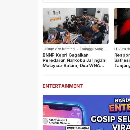
Hukum dan Kriminal
-
1 minggu yang
Hukum da
lalu
lalu
BNNP Kepri Gagalkan
Respon
Peredaran Narkoba Jaringan
Satres
Malaysia-Batam, Dua WNA
Tanjun
Masih Diburu
Sabu D
Dilapor
ENTERTAINMENT