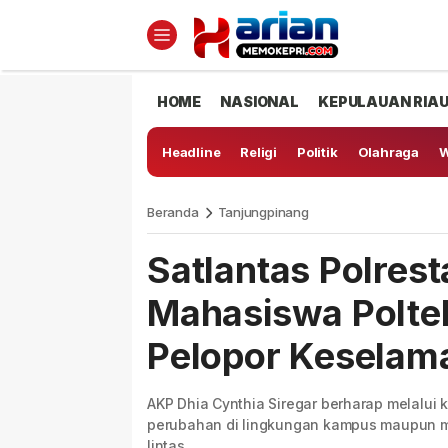
HOME
NASIONAL
KEPULAUAN RIA
Headline
Religi
Politik
Olahraga
W
Beranda
Tanjungpinang
Satlantas Polres
Mahasiswa Polte
Pelopor Keselama
AKP Dhia Cynthia Siregar berharap melalui
perubahan di lingkungan kampus maupun ma
lintas.