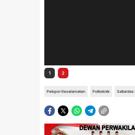
1
2
Pelopor Keselamatan
Politeknik