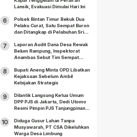
Kapal Tenggelam di Perairan
Lansik, Evakuasi Dimulai Hari Ini
Polsek Bintan Timur Bekuk Dua
6
Pelaku Curat, Satu Sempat Buron
dan Ditangkap di Pelabuhan Sri
Bintan Pura
Laporan Audit Dana Desa Rewak
7
Belum Rampung, Inspektorat
Anambas Sebut Tim Sempat
Terbagi Tangani Kasus Lain
Bupati Aneng Minta OPD Libatkan
8
Kejaksaan Sebelum Ambil
Kebijakan Strategis
Dilantik Langsung Ketua Umum
9
DPP PJS di Jakarta, Dedi Utomo
Resmi Pimpin PJS Tanjungpinang-
Bintan
Diduga Gusur Lahan Tanpa
10
Musyawarah, PT CSA Dikeluhkan
Warga Desa Limbung