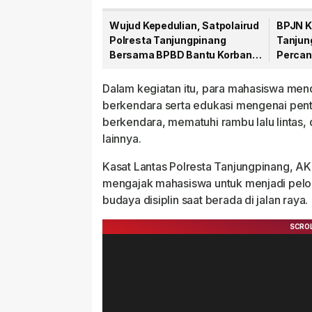
Wujud Kepedulian, Satpolairud
BPJN K
Polresta Tanjungpinang
Tanjun
Bersama BPBD Bantu Korban
Percan
Laka Laut
Sulaim
Dalam kegiatan itu, para mahasiswa men
berkendara serta edukasi mengenai pen
berkendara, mematuhi rambu lalu lintas,
lainnya.
Kasat Lantas Polresta Tanjungpinang, A
mengajak mahasiswa untuk menjadi pelo
budaya disiplin saat berada di jalan raya.