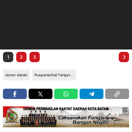
1
2
3
donor darah
Puspenerbal Tanjungpinang