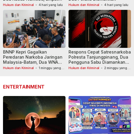
Tersangka Dibekuk
Hukum dan Kriminal
-
4 hari yang lalu
Hukum dan Kriminal
-
4 hari yang lalu
BNNP Kepri Gagalkan
Respons Cepat Satresnarkoba
Peredaran Narkoba Jaringan
Polresta Tanjungpinang, Dua
Malaysia-Batam, Dua WNA
Pengguna Sabu Diamankan
Masih Diburu
Usai Dilaporkan ke Call Center
Hukum dan Kriminal
-
1 minggu yang
Hukum dan Kriminal
-
2 minggu yang
lalu
lalu
110
ENTERTAINMENT