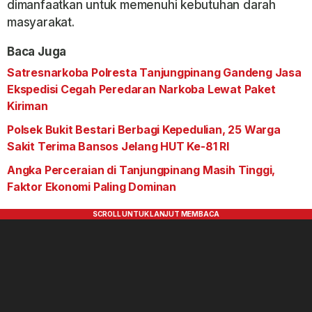
dimanfaatkan untuk memenuhi kebutuhan darah
masyarakat.
Baca Juga
Satresnarkoba Polresta Tanjungpinang Gandeng Jasa
Ekspedisi Cegah Peredaran Narkoba Lewat Paket
Kiriman
Polsek Bukit Bestari Berbagi Kepedulian, 25 Warga
Sakit Terima Bansos Jelang HUT Ke-81 RI
Angka Perceraian di Tanjungpinang Masih Tinggi,
Faktor Ekonomi Paling Dominan