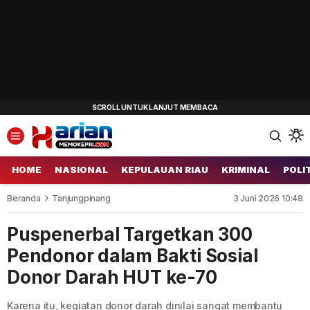
HOME
NASIONAL
KEPULAUAN RIAU
KRIMINAL
POLI
Beranda
Tanjungpinang
3 Juni 2026 10:48
Puspenerbal Targetkan 300
Pendonor dalam Bakti Sosial
Donor Darah HUT ke-70
Karena itu, kegiatan donor darah dinilai sangat membantu