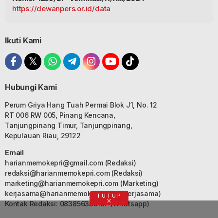
https://dewanpers.or.id/data
Ikuti Kami
Hubungi Kami
Perum Griya Hang Tuah Permai Blok J1, No. 12
RT 006 RW 005, Pinang Kencana,
Tanjungpinang Timur, Tanjungpinang,
Kepulauan Riau, 29122
Email
harianmemokepri@gmail.com
(Redaksi)
redaksi@harianmemokepri.com
(Redaksi)
marketing@harianmemokepri.com
(Marketing)
kerjasama@harianmemokepri.com
(Kerjasama)
TUTUP
Kontak Redaksi: 083856335187 (Whatsapp)