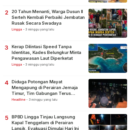
20 Tahun Menanti, Warga Dusun II
2
Serteh Kembali Perbaiki Jembatan
Rusak Secara Swadaya
Lingga
-
3 minggu yang lalu
Kerap Dilintasi Speed Tanpa
3
Identitas, Kades Belungkur Minta
Pengawasan Laut Diperketat
Lingga
-
3 minggu yang lalu
Diduga Potongan Mayat
4
Mengapung di Perairan Jemaja
Timur, Tim Gabungan Terus
Lakukan Pencarian
Headline
-
3 minggu yang lalu
BPBD Lingga Tinjau Langsung
5
Kapal Tenggelam di Perairan
Lansik, Evakuasi Dimulai Hari Ini