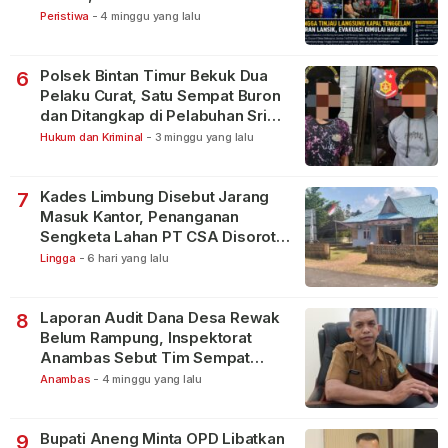
Peristiwa
-
4 minggu yang lalu
Polsek Bintan Timur Bekuk Dua
6
Pelaku Curat, Satu Sempat Buron
dan Ditangkap di Pelabuhan Sri
Bintan Pura
Hukum dan Kriminal
-
3 minggu yang lalu
Kades Limbung Disebut Jarang
7
Masuk Kantor, Penanganan
Sengketa Lahan PT CSA Disorot
Warga
Lingga
-
6 hari yang lalu
Laporan Audit Dana Desa Rewak
8
Belum Rampung, Inspektorat
Anambas Sebut Tim Sempat
Terbagi Tangani Kasus Lain
Anambas
-
4 minggu yang lalu
Bupati Aneng Minta OPD Libatkan
9