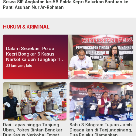
Siswa SIP Angkatan ke-56 Polda Kepri Salurkan Bantuan ke
Panti Asuhan Nur Ar-Rohman
HUKUM & KRIMINAL
Dalam Sepekan, Polda
Kepri Bongkar 6 Kasus
Narkotika dan Tangkap 11
Tersangka
23 jam yang lalu
Dari Lapas hingga Tanjung
Sabu 3 Kilogram Tujuan Jambi
Uban, Polres Bintan Bongkar
Digagalkan di Tanjungpinang,
Dua Kasus Narkoba, Empat
Dua Pelaku Diamankan