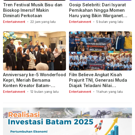
Tren Festival Musik Bisu dan
Gosip Selebriti: Dari Isyarat
Bioskop Imersif Makin
Pernikahan hingga Momen
Diminati Perkotaan
Haru yang Bikin Warganet
Berspekulasi
Entertainment
-
22 jam yang lalu
Entertainment
-
5 bulan yang lalu
Anniversary ke-5 Wonderfood
Film Believe Angkat Kisah
Kepri, Meriah Bersama
Prajurit TNI, Generasi Muda
Konten Kreator Batam-
Diajak Teladani Nilai
Tanjungpinang
Keberanian
Entertainment
-
12 bulan yang lalu
Entertainment
-
1 tahun yang lalu