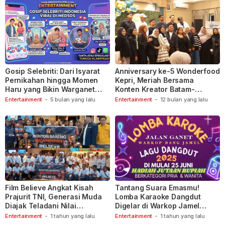
Gosip Selebriti: Dari Isyarat
Anniversary ke-5 Wonderfood
Pernikahan hingga Momen
Kepri, Meriah Bersama
Haru yang Bikin Warganet
Konten Kreator Batam-
Berspekulasi
Tanjungpinang
Entertainment
-
5 bulan yang lalu
Entertainment
-
12 bulan yang lalu
Film Believe Angkat Kisah
Tantang Suara Emasmu!
Prajurit TNI, Generasi Muda
Lomba Karaoke Dangdut
Diajak Teladani Nilai
Digelar di Warkop Jamel
Keberanian
Ganet
Entertainment
-
1 tahun yang lalu
Entertainment
-
1 tahun yang lalu