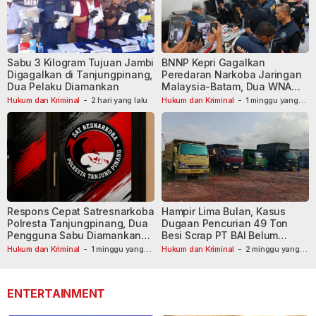
Sabu 3 Kilogram Tujuan Jambi
BNNP Kepri Gagalkan
Digagalkan di Tanjungpinang,
Peredaran Narkoba Jaringan
Dua Pelaku Diamankan
Malaysia-Batam, Dua WNA
Masih Diburu
Hukum dan Kriminal
-
2 hari yang lalu
Hukum dan Kriminal
-
1 minggu yang
lalu
Respons Cepat Satresnarkoba
Hampir Lima Bulan, Kasus
Polresta Tanjungpinang, Dua
Dugaan Pencurian 49 Ton
Pengguna Sabu Diamankan
Besi Scrap PT BAI Belum
Usai Dilaporkan ke Call Center
Tetapkan Tersangka
Hukum dan Kriminal
-
1 minggu yang
Hukum dan Kriminal
-
2 minggu yang
lalu
110
lalu
ENTERTAINMENT