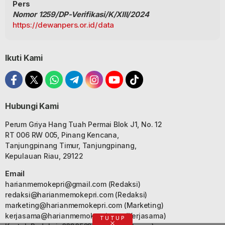
Pers
Nomor 1259/DP-Verifikasi/K/XIII/2024
https://dewanpers.or.id/data
Ikuti Kami
Hubungi Kami
Perum Griya Hang Tuah Permai Blok J1, No. 12
RT 006 RW 005, Pinang Kencana,
Tanjungpinang Timur, Tanjungpinang,
Kepulauan Riau, 29122
Email
harianmemokepri@gmail.com
(Redaksi)
redaksi@harianmemokepri.com
(Redaksi)
marketing@harianmemokepri.com
(Marketing)
kerjasama@harianmemokepri.com
(Kerjasama)
TUTUP