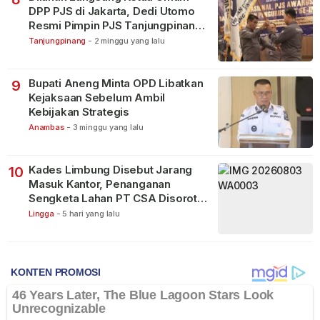
DPP PJS di Jakarta, Dedi Utomo
Resmi Pimpin PJS Tanjungpinang-
Bintan
Tanjungpinang
-
2 minggu yang lalu
Bupati Aneng Minta OPD Libatkan
9
Kejaksaan Sebelum Ambil
Kebijakan Strategis
Anambas
-
3 minggu yang lalu
Kades Limbung Disebut Jarang
10
Masuk Kantor, Penanganan
Sengketa Lahan PT CSA Disorot
Warga
Lingga
-
5 hari yang lalu