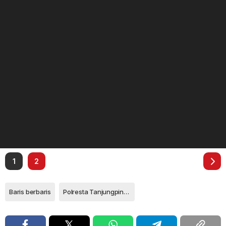
1
2
Baris berbaris
Polresta Tanjungpinang