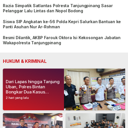
Razia Simpatik Satlantas Polresta Tanjungpinang Sasar
Pelanggar Lalu Lintas dan Nopol Bodong
Siswa SIP Angkatan ke-56 Polda Kepri Salurkan Bantuan ke
Panti Asuhan Nur Ar-Rohman
Resmi Dilantik, AKBP Farouk Oktora Isi Kekosongan Jabatan
Wakapolresta Tanjungpinang
HUKUM & KRIMINAL
Dari Lapas hingga Tanjung
Uban, Polres Bintan
Bongkar Dua Kasus
Narkoba, Empat Tersangka
2 hari yang lalu
Dibekuk