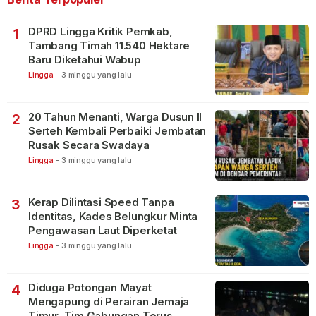
DPRD Lingga Kritik Pemkab,
1
Tambang Timah 11.540 Hektare
Baru Diketahui Wabup
Lingga
-
3 minggu yang lalu
20 Tahun Menanti, Warga Dusun II
2
Serteh Kembali Perbaiki Jembatan
Rusak Secara Swadaya
Lingga
-
3 minggu yang lalu
Kerap Dilintasi Speed Tanpa
3
Identitas, Kades Belungkur Minta
Pengawasan Laut Diperketat
Lingga
-
3 minggu yang lalu
Diduga Potongan Mayat
4
Mengapung di Perairan Jemaja
Timur, Tim Gabungan Terus