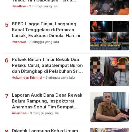
Lakukan Pencarian
Headline
-
3 minggu yang lalu
BPBD Lingga Tinjau Langsung
5
Kapal Tenggelam di Perairan
Lansik, Evakuasi Dimulai Hari Ini
Peristiwa
-
3 minggu yang lalu
Polsek Bintan Timur Bekuk Dua
6
Pelaku Curat, Satu Sempat Buron
dan Ditangkap di Pelabuhan Sri
Bintan Pura
Hukum dan Kriminal
-
3 minggu yang lalu
Laporan Audit Dana Desa Rewak
7
Belum Rampung, Inspektorat
Anambas Sebut Tim Sempat
Terbagi Tangani Kasus Lain
Anambas
-
3 minggu yang lalu
Dilantik Langsung Ketua Umum
8