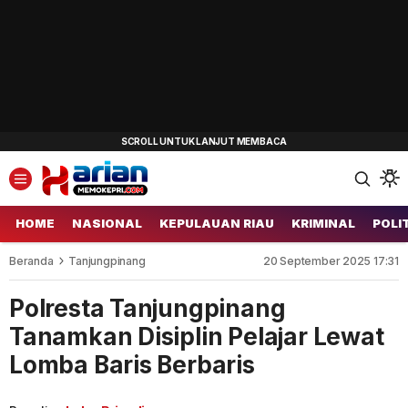
HOME
NASIONAL
KEPULAUAN RIAU
KRIMINAL
POLI
Beranda
Tanjungpinang
20 September 2025 17:31
Polresta Tanjungpinang
Tanamkan Disiplin Pelajar Lewat
Lomba Baris Berbaris