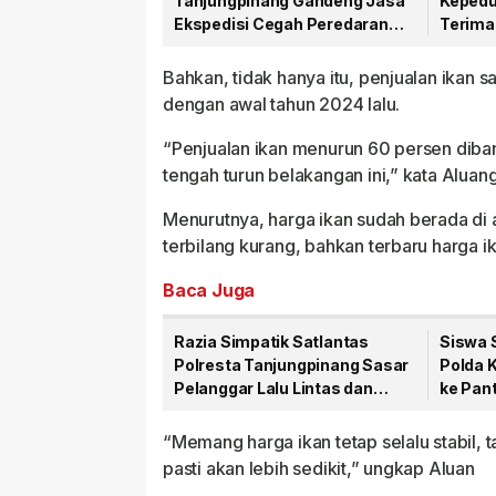
Tanjungpinang Gandeng Jasa
Kepedu
Ekspedisi Cegah Peredaran
Terima
Narkoba Lewat Paket Kiriman
81 RI
Bahkan, tidak hanya itu, penjualan ikan 
dengan awal tahun 2024 lalu.
“Penjualan ikan menurun 60 persen diba
tengah turun belakangan ini,” kata Aluan
Menurutnya, harga ikan sudah berada di 
terbilang kurang, bahkan terbaru harga i
Baca Juga
Razia Simpatik Satlantas
Siswa 
Polresta Tanjungpinang Sasar
Polda 
Pelanggar Lalu Lintas dan
ke Pant
Nopol Bodong
Rohma
“Memang harga ikan tetap selalu stabil, t
pasti akan lebih sedikit,” ungkap Aluan