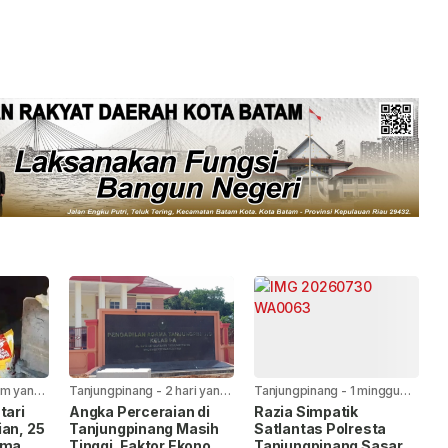
am yang
Tanjungpinang
-
2 hari yang
Tanjungpinang
-
1 minggu
lalu
yang lalu
tari
Angka Perceraian di
Razia Simpatik
ian, 25
Tanjungpinang Masih
Satlantas Polresta
ima
Tinggi, Faktor Ekonomi
Tanjungpinang Sasar