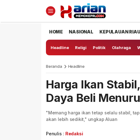
HOME
NASIONAL
KEPULAUAN RIA
Headline
Religi
Politik
Olahraga
W
Beranda
Headline
Harga Ikan Stabi
Daya Beli Menur
"Memang harga ikan tetap selalu stabil, tap
akan lebih sedikit," ungkap Aluan
Penulis :
Redaksi