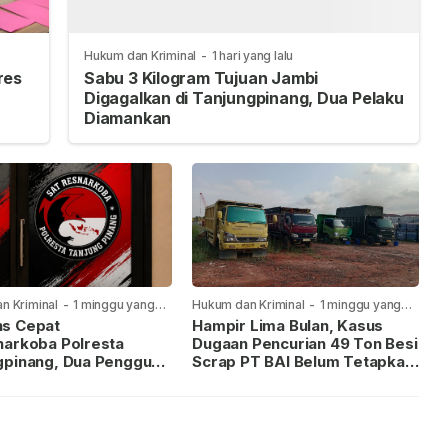
Hukum dan Kriminal
-
1 hari yang lalu
res
Sabu 3 Kilogram Tujuan Jambi
Digagalkan di Tanjungpinang, Dua Pelaku
Diamankan
n Kriminal
-
1 minggu yang
Hukum dan Kriminal
-
1 minggu yang
lalu
s Cepat
Hampir Lima Bulan, Kasus
narkoba Polresta
Dugaan Pencurian 49 Ton Besi
gpinang, Dua Pengguna
Scrap PT BAI Belum Tetapkan
iamankan Usai
Tersangka
kan ke Call Center 110