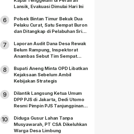
Kapal Tenggelam di Perairan
Lansik, Evakuasi Dimulai Hari Ini
Polsek Bintan Timur Bekuk Dua
6
Pelaku Curat, Satu Sempat Buron
dan Ditangkap di Pelabuhan Sri
Bintan Pura
Laporan Audit Dana Desa Rewak
7
Belum Rampung, Inspektorat
Anambas Sebut Tim Sempat
Terbagi Tangani Kasus Lain
Bupati Aneng Minta OPD Libatkan
8
Kejaksaan Sebelum Ambil
Kebijakan Strategis
Dilantik Langsung Ketua Umum
9
DPP PJS di Jakarta, Dedi Utomo
Resmi Pimpin PJS Tanjungpinang-
Bintan
Diduga Gusur Lahan Tanpa
10
Musyawarah, PT CSA Dikeluhkan
Warga Desa Limbung