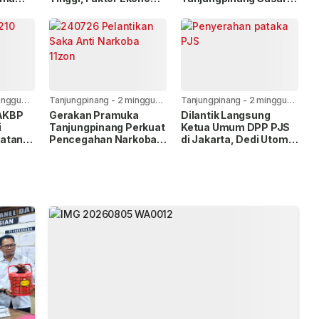
HUT Ke-
Paling Dominan
Pelanggar Lalu Lintas
dan Nopol Bodong
inggu
Tanjungpinang
-
2 minggu
Tanjungpinang
-
2 minggu
yang lalu
yang lalu
 AKBP
Gerakan Pramuka
Dilantik Langsung
i
Tanjungpinang Perkuat
Ketua Umum DPP PJS
atan
Pencegahan Narkoba
di Jakarta, Dedi Utomo
Lewat Pembentukan
Resmi Pimpin PJS
Saka Anti Narkoba
Tanjungpinang-Bintan