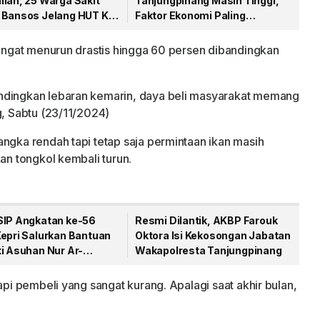
lian, 25 Warga Sakit
Tanjungpinang Masih Tinggi,
 Bansos Jelang HUT Ke-
Faktor Ekonomi Paling
Dominan
sangat menurun drastis hingga 60 persen dibandingkan
ndingkan lebaran kemarin, daya beli masyarakat memang
g, Sabtu (23/11/2024)
angka rendah tapi tetap saja permintaan ikan masih
kan tongkol kembali turun.
SIP Angkatan ke-56
Resmi Dilantik, AKBP Farouk
Kepri Salurkan Bantuan
Oktora Isi Kekosongan Jabatan
i Asuhan Nur Ar-
Wakapolresta Tanjungpinang
n
api pembeli yang sangat kurang. Apalagi saat akhir bulan,