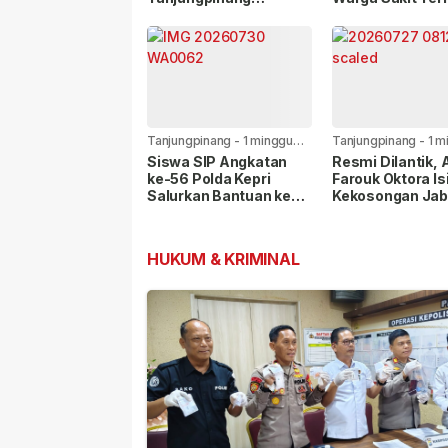
Gandeng Jasa
Bansos Jelang 
Ekspedisi Cegah
81 RI
Peredaran Narkoba
Lewat Paket Kiriman
Tanjungpinang
-
1 minggu
Tanjungpinang
-
1 m
yang lalu
yang lalu
Siswa SIP Angkatan
Resmi Dilantik,
ke-56 Polda Kepri
Farouk Oktora Is
Salurkan Bantuan ke
Kekosongan Jab
Panti Asuhan Nur Ar-
Wakapolresta
Rohman
Tanjungpinang
HUKUM & KRIMINAL