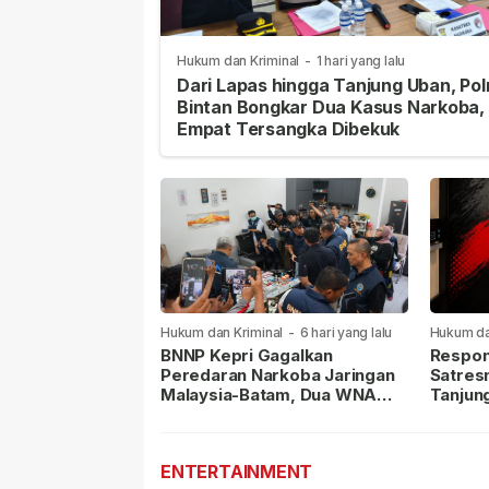
Hukum dan Kriminal
-
1 hari yang lalu
Dari Lapas hingga Tanjung Uban, Pol
Bintan Bongkar Dua Kasus Narkoba,
Empat Tersangka Dibekuk
Hukum dan Kriminal
-
6 hari yang lalu
Hukum da
lalu
BNNP Kepri Gagalkan
Respon
Peredaran Narkoba Jaringan
Satres
Malaysia-Batam, Dua WNA
Tanjun
Masih Diburu
Sabu D
Dilapor
ENTERTAINMENT