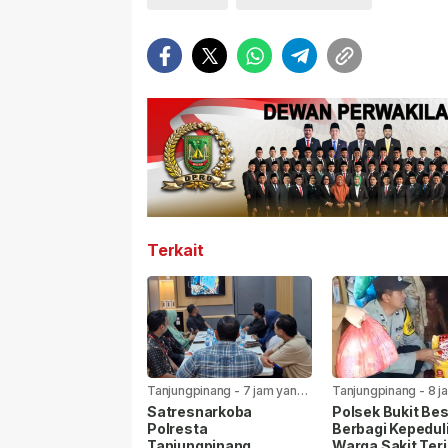
Terkait
Tanjungpinang
-
7 jam yang
Tanjungpinang
-
8 j
lalu
lalu
Satresnarkoba
Polsek Bukit Bes
Polresta
Berbagi Kepedul
Tanjungpinang
Warga Sakit Ter