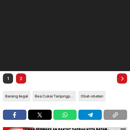
1
2
Barang ilegal
Bea Cukai Tanjungpinang
Obat-obatan