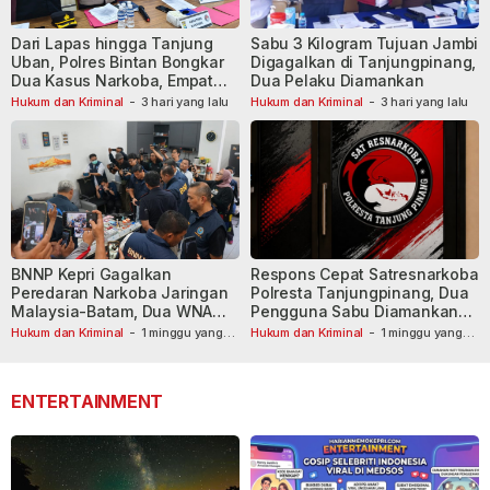
Dari Lapas hingga Tanjung
Sabu 3 Kilogram Tujuan Jambi
Uban, Polres Bintan Bongkar
Digagalkan di Tanjungpinang,
Dua Kasus Narkoba, Empat
Dua Pelaku Diamankan
Tersangka Dibekuk
Hukum dan Kriminal
-
3 hari yang lalu
Hukum dan Kriminal
-
3 hari yang lalu
BNNP Kepri Gagalkan
Respons Cepat Satresnarkoba
Peredaran Narkoba Jaringan
Polresta Tanjungpinang, Dua
Malaysia-Batam, Dua WNA
Pengguna Sabu Diamankan
Masih Diburu
Usai Dilaporkan ke Call Center
Hukum dan Kriminal
-
1 minggu yang
Hukum dan Kriminal
-
1 minggu yang
lalu
lalu
110
ENTERTAINMENT