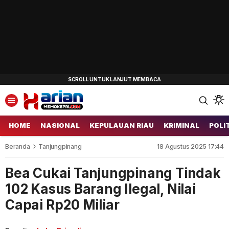
HOME
NASIONAL
KEPULAUAN RIAU
KRIMINAL
POLI
Beranda
Tanjungpinang
18 Agustus 2025 17:44
Bea Cukai Tanjungpinang Tindak
102 Kasus Barang Ilegal, Nilai
Capai Rp20 Miliar