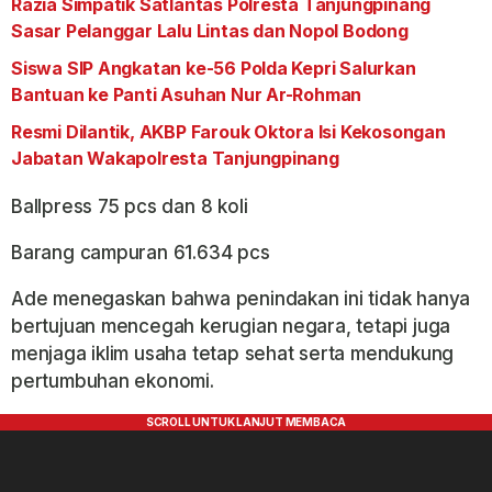
Razia Simpatik Satlantas Polresta Tanjungpinang
Sasar Pelanggar Lalu Lintas dan Nopol Bodong
Siswa SIP Angkatan ke-56 Polda Kepri Salurkan
Bantuan ke Panti Asuhan Nur Ar-Rohman
Resmi Dilantik, AKBP Farouk Oktora Isi Kekosongan
Jabatan Wakapolresta Tanjungpinang
Ballpress 75 pcs dan 8 koli
Barang campuran 61.634 pcs
Ade menegaskan bahwa penindakan ini tidak hanya
bertujuan mencegah kerugian negara, tetapi juga
menjaga iklim usaha tetap sehat serta mendukung
pertumbuhan ekonomi.