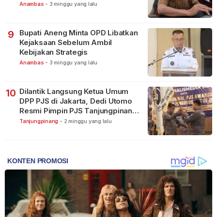
Terbagi Tangani Kasus Lain
Anambas
-
3 minggu yang lalu
Bupati Aneng Minta OPD Libatkan
9
Kejaksaan Sebelum Ambil
Kebijakan Strategis
Anambas
-
3 minggu yang lalu
Dilantik Langsung Ketua Umum
10
DPP PJS di Jakarta, Dedi Utomo
Resmi Pimpin PJS Tanjungpinang-
Bintan
Tanjungpinang
-
2 minggu yang lalu