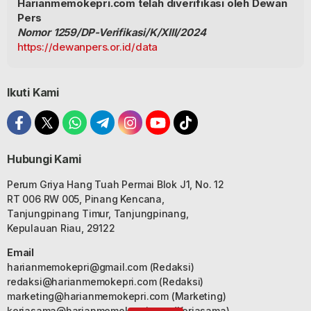
Harianmemokepri.com telah diverifikasi oleh Dewan
Pers
Nomor 1259/DP-Verifikasi/K/XIII/2024
https://dewanpers.or.id/data
Ikuti Kami
Hubungi Kami
Perum Griya Hang Tuah Permai Blok J1, No. 12
RT 006 RW 005, Pinang Kencana,
Tanjungpinang Timur, Tanjungpinang,
Kepulauan Riau, 29122
Email
harianmemokepri@gmail.com
(Redaksi)
redaksi@harianmemokepri.com
(Redaksi)
marketing@harianmemokepri.com
(Marketing)
kerjasama@harianmemokepri.com
(Kerjasama)