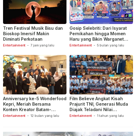
Tren Festival Musik Bisu dan
Gosip Selebriti: Dari Isyarat
Bioskop Imersif Makin
Pernikahan hingga Momen
Diminati Perkotaan
Haru yang Bikin Warganet
Berspekulasi
Entertainment
-
7 jam yang lalu
Entertainment
-
5 bulan yang lalu
Anniversary ke-5 Wonderfood
Film Believe Angkat Kisah
Kepri, Meriah Bersama
Prajurit TNI, Generasi Muda
Konten Kreator Batam-
Diajak Teladani Nilai
Tanjungpinang
Keberanian
Entertainment
-
12 bulan yang lalu
Entertainment
-
1 tahun yang lalu