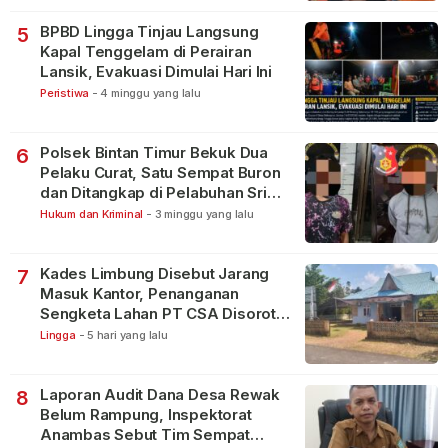
BPBD Lingga Tinjau Langsung
5
Kapal Tenggelam di Perairan
Lansik, Evakuasi Dimulai Hari Ini
Peristiwa
-
4 minggu yang lalu
Polsek Bintan Timur Bekuk Dua
6
Pelaku Curat, Satu Sempat Buron
dan Ditangkap di Pelabuhan Sri
Bintan Pura
Hukum dan Kriminal
-
3 minggu yang lalu
Kades Limbung Disebut Jarang
7
Masuk Kantor, Penanganan
Sengketa Lahan PT CSA Disorot
Warga
Lingga
-
5 hari yang lalu
Laporan Audit Dana Desa Rewak
8
Belum Rampung, Inspektorat
Anambas Sebut Tim Sempat