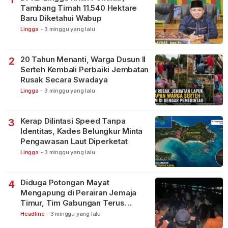
Tambang Timah 11.540 Hektare
Baru Diketahui Wabup
Lingga
-
3 minggu yang lalu
20 Tahun Menanti, Warga Dusun II
2
Serteh Kembali Perbaiki Jembatan
Rusak Secara Swadaya
Lingga
-
3 minggu yang lalu
Kerap Dilintasi Speed Tanpa
3
Identitas, Kades Belungkur Minta
Pengawasan Laut Diperketat
Lingga
-
3 minggu yang lalu
Diduga Potongan Mayat
4
Mengapung di Perairan Jemaja
Timur, Tim Gabungan Terus
Lakukan Pencarian
Headline
-
3 minggu yang lalu