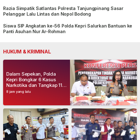
Razia Simpatik Satlantas Polresta Tanjungpinang Sasar
Pelanggar Lalu Lintas dan Nopol Bodong
Siswa SIP Angkatan ke-56 Polda Kepri Salurkan Bantuan ke
Panti Asuhan Nur Ar-Rohman
HUKUM & KRIMINAL
Dalam Sepekan, Polda
Kepri Bongkar 6 Kasus
Narkotika dan Tangkap 11
Tersangka
8 jam yang lalu