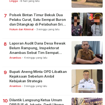
Warga
Lingga
-
6 hari yang lalu
Polsek Bintan Timur Bekuk Dua
7
Pelaku Curat, Satu Sempat Buron
dan Ditangkap di Pelabuhan Sri
Bintan Pura
Hukum dan Kriminal
-
3 minggu yang lalu
Laporan Audit Dana Desa Rewak
8
Belum Rampung, Inspektorat
Anambas Sebut Tim Sempat
Terbagi Tangani Kasus Lain
Anambas
-
4 minggu yang lalu
Bupati Aneng Minta OPD Libatkan
9
Kejaksaan Sebelum Ambil
Kebijakan Strategis
Anambas
-
3 minggu yang lalu
Dilantik Langsung Ketua Umum
10
DPP PJS di Jakarta, Dedi Utomo