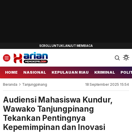
HOME
NASIONAL
KEPULAUAN RIAU
KRIMINAL
POLI
Beranda
Tanjungpinang
18 September 2025 15:54
Audiensi Mahasiswa Kundur,
Wawako Tanjungpinang
Tekankan Pentingnya
Kepemimpinan dan Inovasi