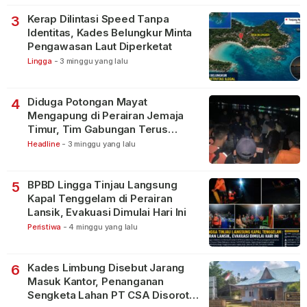
Kerap Dilintasi Speed Tanpa
3
Identitas, Kades Belungkur Minta
Pengawasan Laut Diperketat
Lingga
-
3 minggu yang lalu
Diduga Potongan Mayat
4
Mengapung di Perairan Jemaja
Timur, Tim Gabungan Terus
Lakukan Pencarian
Headline
-
3 minggu yang lalu
BPBD Lingga Tinjau Langsung
5
Kapal Tenggelam di Perairan
Lansik, Evakuasi Dimulai Hari Ini
Peristiwa
-
4 minggu yang lalu
Kades Limbung Disebut Jarang
6
Masuk Kantor, Penanganan
Sengketa Lahan PT CSA Disorot