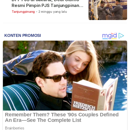
Resmi Pimpin PJS Tanjungpinang-
Bintan
Tanjungpinang
-
2 minggu yang lalu