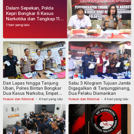
Dalam Sepekan, Polda
Kepri Bongkar 6 Kasus
Narkotika dan Tangkap 11
Tersangka
1 hari yang lalu
Dari Lapas hingga Tanjung
Sabu 3 Kilogram Tujuan Jambi
Uban, Polres Bintan Bongkar
Digagalkan di Tanjungpinang,
Dua Kasus Narkoba, Empat
Dua Pelaku Diamankan
Tersangka Dibekuk
Hukum dan Kriminal
-
4 hari yang lalu
Hukum dan Kriminal
-
4 hari yang lalu