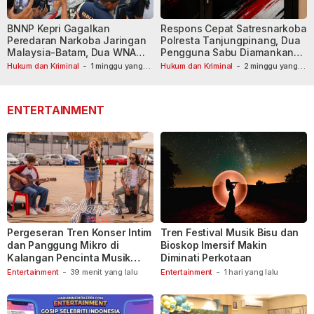
BNNP Kepri Gagalkan
Respons Cepat Satresnarkoba
Peredaran Narkoba Jaringan
Polresta Tanjungpinang, Dua
Malaysia-Batam, Dua WNA
Pengguna Sabu Diamankan
Masih Diburu
Usai Dilaporkan ke Call Center
Hukum dan Kriminal
-
1 minggu yang
Hukum dan Kriminal
-
2 minggu yang
lalu
lalu
110
ENTERTAINMENT
Pergeseran Tren Konser Intim
Tren Festival Musik Bisu dan
dan Panggung Mikro di
Bioskop Imersif Makin
Kalangan Pencinta Musik
Diminati Perkotaan
Indonesia
Entertainment
-
39 menit yang lalu
Entertainment
-
1 hari yang lalu