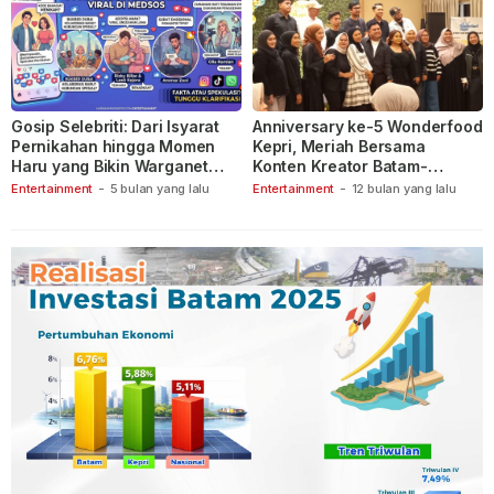
Gosip Selebriti: Dari Isyarat
Anniversary ke-5 Wonderfood
Pernikahan hingga Momen
Kepri, Meriah Bersama
Haru yang Bikin Warganet
Konten Kreator Batam-
Berspekulasi
Tanjungpinang
Entertainment
-
5 bulan yang lalu
Entertainment
-
12 bulan yang lalu