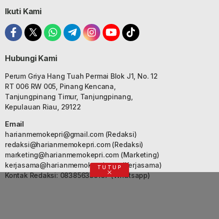
Ikuti Kami
Hubungi Kami
Perum Griya Hang Tuah Permai Blok J1, No. 12
RT 006 RW 005, Pinang Kencana,
Tanjungpinang Timur, Tanjungpinang,
Kepulauan Riau, 29122
Email
harianmemokepri@gmail.com
(Redaksi)
redaksi@harianmemokepri.com
(Redaksi)
marketing@harianmemokepri.com
(Marketing)
kerjasama@harianmemokepri.com
(Kerjasama)
TUTUP
Kontak Redaksi: 083856335187 (Whatsapp)