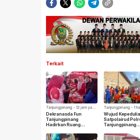
Terkait
Tanjungpinang
-
12 jam yang
Tanjungpinang
-
1 h
lalu
lalu
Dekranasda Fun
Wujud Kepedulia
Tanjungpinang
Satpolairud Polr
Hadirkan Ruang
Tanjungpinang
Kreativitas dan
Bersama BPBD 
Promosi UMKM
Korban Laka Lau