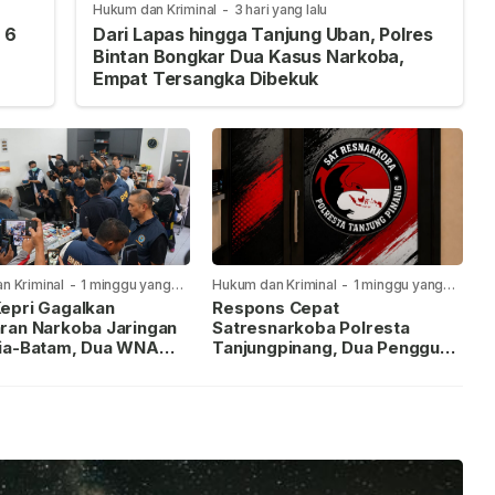
Hukum dan Kriminal
-
3 hari yang lalu
 6
Dari Lapas hingga Tanjung Uban, Polres
Bintan Bongkar Dua Kasus Narkoba,
Empat Tersangka Dibekuk
n Kriminal
-
1 minggu yang
Hukum dan Kriminal
-
1 minggu yang
lalu
epri Gagalkan
Respons Cepat
ran Narkoba Jaringan
Satresnarkoba Polresta
ia-Batam, Dua WNA
Tanjungpinang, Dua Pengguna
Diburu
Sabu Diamankan Usai
Dilaporkan ke Call Center 110