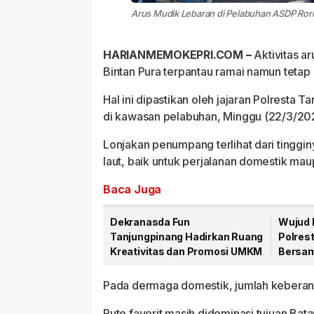
Arus Mudik Lebaran di Pelabuhan ASDP Ror
HARIANMEMOKEPRI.COM –
Aktivitas ar
Bintan Pura terpantau ramai namun tetap 
Hal ini dipastikan oleh jajaran Polresta
di kawasan pelabuhan, Minggu (22/3/20
Lonjakan penumpang terlihat dari tinggi
laut, baik untuk perjalanan domestik mau
Baca Juga
Dekranasda Fun
Wujud 
Tanjungpinang Hadirkan Ruang
Polres
Kreativitas dan Promosi UMKM
Bersam
Laka L
Pada dermaga domestik, jumlah keberang
Rute favorit masih didominasi tujuan Ba