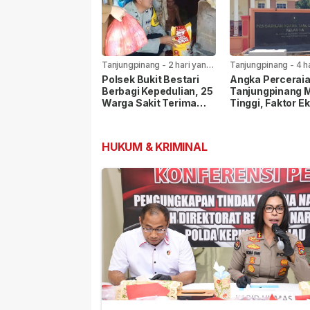
Tanjungpinang
-
2 hari yang
Tanjungpinang
-
4 h
lalu
lalu
Polsek Bukit Bestari
Angka Perceraia
Berbagi Kepedulian, 25
Tanjungpinang 
Warga Sakit Terima
Tinggi, Faktor E
Bansos Jelang HUT Ke-
Paling Dominan
81 RI
HUKUM & KRIMINAL