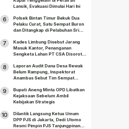
Kapal Tenggelam di Perairan
Lansik, Evakuasi Dimulai Hari Ini
Polsek Bintan Timur Bekuk Dua
6
Pelaku Curat, Satu Sempat Buron
dan Ditangkap di Pelabuhan Sri
Bintan Pura
Kades Limbung Disebut Jarang
7
Masuk Kantor, Penanganan
Sengketa Lahan PT CSA Disorot
Warga
Laporan Audit Dana Desa Rewak
8
Belum Rampung, Inspektorat
Anambas Sebut Tim Sempat
Terbagi Tangani Kasus Lain
Bupati Aneng Minta OPD Libatkan
9
Kejaksaan Sebelum Ambil
Kebijakan Strategis
Dilantik Langsung Ketua Umum
10
DPP PJS di Jakarta, Dedi Utomo
Resmi Pimpin PJS Tanjungpinang-