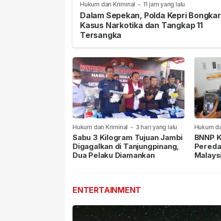
Hukum dan Kriminal
-
11 jam yang lalu
Dalam Sepekan, Polda Kepri Bongkar
Kasus Narkotika dan Tangkap 11
Tersangka
Hukum dan Kriminal
-
3 hari yang lalu
Hukum da
lalu
Sabu 3 Kilogram Tujuan Jambi
BNNP K
Digagalkan di Tanjungpinang,
Pereda
Dua Pelaku Diamankan
Malays
Masih 
ENTERTAINMENT