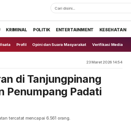
U
KRIMINAL
POLITIK
ENTERTAINMENT
KESEHATAN
isata
Profil
Opini dan Suara Masyarakat
Verifikasi Media
23 Maret 2026 14:54
an di Tanjungpinang
an Penumpang Padati
an tercatat mencapai 6.561 orang.