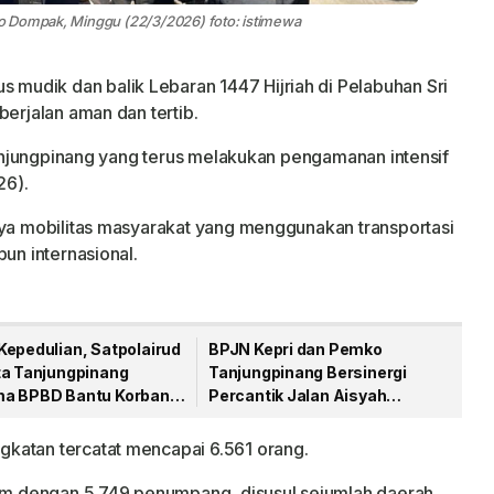
o Dompak, Minggu (22/3/2026) foto: istimewa
us mudik dan balik Lebaran 1447 Hijriah di Pelabuhan Sri
berjalan aman dan tertib.
 Tanjungpinang yang terus melakukan pengamanan intensif
26).
nya mobilitas masyarakat yang menggunakan transportasi
pun internasional.
Kepedulian, Satpolairud
BPJN Kepri dan Pemko
ta Tanjungpinang
Tanjungpinang Bersinergi
a BPBD Bantu Korban
Percantik Jalan Aisyah
aut
Sulaiman Menjelang HUT RI
katan tercatat mencapai 6.561 orang.
tam dengan 5.749 penumpang, disusul sejumlah daerah