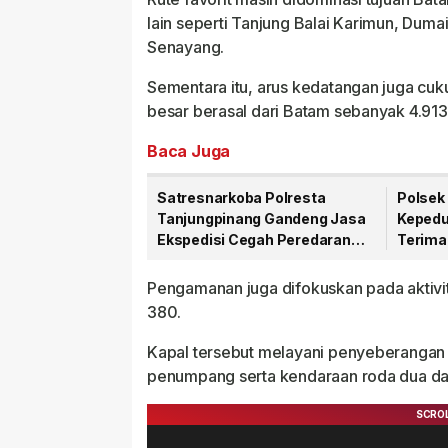
lain seperti Tanjung Balai Karimun, Dum
Senayang.
Sementara itu, arus kedatangan juga cuk
besar berasal dari Batam sebanyak 4.913
Baca Juga
Satresnarkoba Polresta
Polsek 
Tanjungpinang Gandeng Jasa
Kepedu
Ekspedisi Cegah Peredaran
Terima
Narkoba Lewat Paket Kiriman
81 RI
Pengamanan juga difokuskan pada aktiv
380.
Kapal tersebut melayani penyeberanga
penumpang serta kendaraan roda dua da