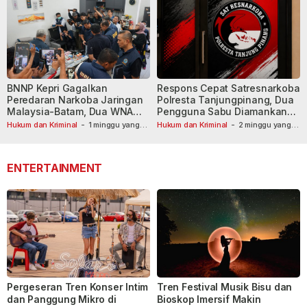
BNNP Kepri Gagalkan
Respons Cepat Satresnarkoba
Peredaran Narkoba Jaringan
Polresta Tanjungpinang, Dua
Malaysia-Batam, Dua WNA
Pengguna Sabu Diamankan
Masih Diburu
Usai Dilaporkan ke Call Center
Hukum dan Kriminal
-
1 minggu yang
Hukum dan Kriminal
-
2 minggu yang
lalu
lalu
110
ENTERTAINMENT
Pergeseran Tren Konser Intim
Tren Festival Musik Bisu dan
dan Panggung Mikro di
Bioskop Imersif Makin