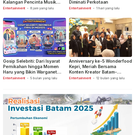
Kalangan Pencinta Musik
Diminati Perkotaan
Indonesia
Entertainment
-
8 jam yang lalu
Entertainment
-
1 hari yang lalu
Gosip Selebriti: Dari Isyarat
Anniversary ke-5 Wonderfood
Pernikahan hingga Momen
Kepri, Meriah Bersama
Haru yang Bikin Warganet
Konten Kreator Batam-
Berspekulasi
Tanjungpinang
Entertainment
-
5 bulan yang lalu
Entertainment
-
12 bulan yang lalu