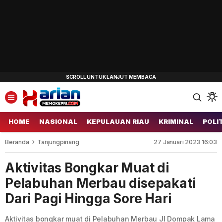
HOME
NASIONAL
KEPULAUAN RIAU
KRIMINAL
POLI
Beranda
Tanjungpinang
27 Januari 2023 16:03
Aktivitas Bongkar Muat di
Pelabuhan Merbau disepakati
Dari Pagi Hingga Sore Hari
Aktivitas bongkar muat di Pelabuhan Merbau Jl Dompak Lama