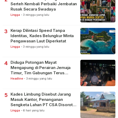
Serteh Kembali Perbaiki Jembatan
Rusak Secara Swadaya
Lingga
-
3 minggu yang lalu
Kerap Dilintasi Speed Tanpa
3
Identitas, Kades Belungkur Minta
Pengawasan Laut Diperketat
Lingga
-
3 minggu yang lalu
Diduga Potongan Mayat
4
Mengapung di Perairan Jemaja
Timur, Tim Gabungan Terus
Lakukan Pencarian
Headline
-
3 minggu yang lalu
Kades Limbung Disebut Jarang
5
Masuk Kantor, Penanganan
Sengketa Lahan PT CSA Disorot
Warga
Lingga
-
6 hari yang lalu