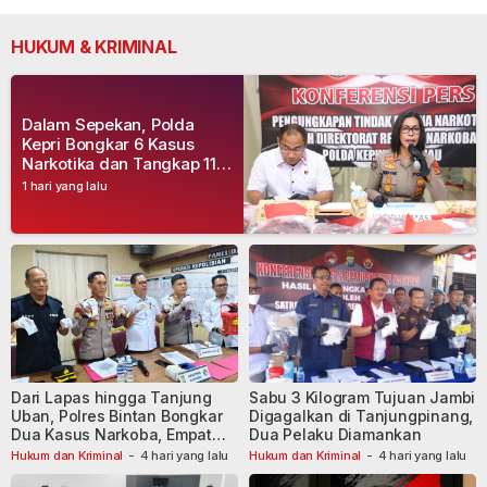
HUKUM & KRIMINAL
Dalam Sepekan, Polda
Kepri Bongkar 6 Kasus
Narkotika dan Tangkap 11
Tersangka
1 hari yang lalu
Dari Lapas hingga Tanjung
Sabu 3 Kilogram Tujuan Jambi
Uban, Polres Bintan Bongkar
Digagalkan di Tanjungpinang,
Dua Kasus Narkoba, Empat
Dua Pelaku Diamankan
Tersangka Dibekuk
Hukum dan Kriminal
-
4 hari yang lalu
Hukum dan Kriminal
-
4 hari yang lalu