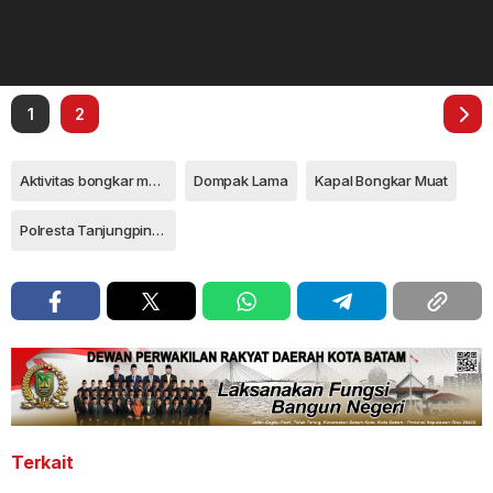
1
2
Aktivitas bongkar muat
Dompak Lama
Kapal Bongkar Muat
Polresta Tanjungpinang
Terkait