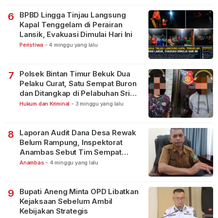
BPBD Lingga Tinjau Langsung
6
Kapal Tenggelam di Perairan
Lansik, Evakuasi Dimulai Hari Ini
Peristiwa
-
4 minggu yang lalu
Polsek Bintan Timur Bekuk Dua
7
Pelaku Curat, Satu Sempat Buron
dan Ditangkap di Pelabuhan Sri
Bintan Pura
Hukum dan Kriminal
-
3 minggu yang lalu
Laporan Audit Dana Desa Rewak
8
Belum Rampung, Inspektorat
Anambas Sebut Tim Sempat
Terbagi Tangani Kasus Lain
Anambas
-
4 minggu yang lalu
Bupati Aneng Minta OPD Libatkan
9
Kejaksaan Sebelum Ambil
Kebijakan Strategis