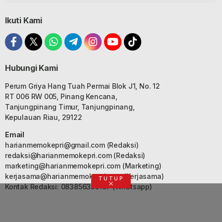
Ikuti Kami
Hubungi Kami
Perum Griya Hang Tuah Permai Blok J1, No. 12
RT 006 RW 005, Pinang Kencana,
Tanjungpinang Timur, Tanjungpinang,
Kepulauan Riau, 29122
Email
harianmemokepri@gmail.com
(Redaksi)
redaksi@harianmemokepri.com
(Redaksi)
marketing@harianmemokepri.com
(Marketing)
kerjasama@harianmemokepri.com
(Kerjasama)
TUTUP
Kontak Redaksi: 083856335187 (Whatsapp)