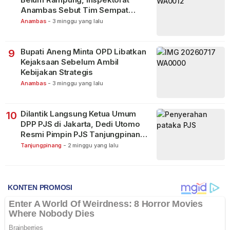
Anambas Sebut Tim Sempat
Terbagi Tangani Kasus Lain
Anambas
-
3 minggu yang lalu
Bupati Aneng Minta OPD Libatkan
9
Kejaksaan Sebelum Ambil
Kebijakan Strategis
Anambas
-
3 minggu yang lalu
Dilantik Langsung Ketua Umum
10
DPP PJS di Jakarta, Dedi Utomo
Resmi Pimpin PJS Tanjungpinang-
Bintan
Tanjungpinang
-
2 minggu yang lalu