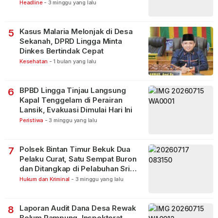
Lakukan Pencarian
Headline
-
3 minggu yang lalu
Kasus Malaria Melonjak di Desa
5
Sekanah, DPRD Lingga Minta
Dinkes Bertindak Cepat
Kesehatan
-
1 bulan yang lalu
BPBD Lingga Tinjau Langsung
6
Kapal Tenggelam di Perairan
Lansik, Evakuasi Dimulai Hari Ini
Peristiwa
-
3 minggu yang lalu
Polsek Bintan Timur Bekuk Dua
7
Pelaku Curat, Satu Sempat Buron
dan Ditangkap di Pelabuhan Sri
Bintan Pura
Hukum dan Kriminal
-
3 minggu yang lalu
Laporan Audit Dana Desa Rewak
8
Belum Rampung, Inspektorat