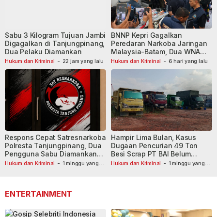
Sabu 3 Kilogram Tujuan Jambi
BNNP Kepri Gagalkan
Digagalkan di Tanjungpinang,
Peredaran Narkoba Jaringan
Dua Pelaku Diamankan
Malaysia-Batam, Dua WNA
Masih Diburu
Hukum dan Kriminal
-
22 jam yang lalu
Hukum dan Kriminal
-
6 hari yang lalu
Respons Cepat Satresnarkoba
Hampir Lima Bulan, Kasus
Polresta Tanjungpinang, Dua
Dugaan Pencurian 49 Ton
Pengguna Sabu Diamankan
Besi Scrap PT BAI Belum
Usai Dilaporkan ke Call Center
Tetapkan Tersangka
Hukum dan Kriminal
-
1 minggu yang
Hukum dan Kriminal
-
1 minggu yang
lalu
110
lalu
ENTERTAINMENT