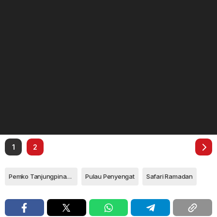
1
2
Pemko Tanjungpinang
Pulau Penyengat
Safari Ramadan