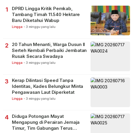
DPRD Lingga Kritik Pemkab,
1
Tambang Timah 11.540 Hektare
Baru Diketahui Wabup
Lingga
-
3 minggu yang lalu
20 Tahun Menanti, Warga Dusun II
2
Serteh Kembali Perbaiki Jembatan
Rusak Secara Swadaya
Lingga
-
3 minggu yang lalu
Kerap Dilintasi Speed Tanpa
3
Identitas, Kades Belungkur Minta
Pengawasan Laut Diperketat
Lingga
-
3 minggu yang lalu
Diduga Potongan Mayat
4
Mengapung di Perairan Jemaja
Timur, Tim Gabungan Terus