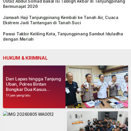
Ustaz Abdul Somad Bakal Isi Tabligh Akbar di Tanjungpinang
Bermunajat 2026
Jamaah Haji Tanjungpinang Kembali ke Tanah Air, Cuaca
Ekstrem Jadi Tantangan di Tanah Suci
Pawai Takbir Keliling Kota, Tanjungpinang Sambut Iduladha
dengan Meriah
HUKUM & KRIMINAL
Dari Lapas hingga Tanjung
Uban, Polres Bintan
Bongkar Dua Kasus
Narkoba, Empat Tersangka
17 jam yang lalu
Dibekuk