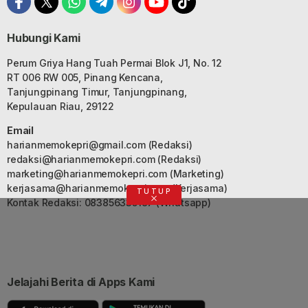
Hubungi Kami
Perum Griya Hang Tuah Permai Blok J1, No. 12
RT 006 RW 005, Pinang Kencana,
Tanjungpinang Timur, Tanjungpinang,
Kepulauan Riau, 29122
Email
harianmemokepri@gmail.com
(Redaksi)
redaksi@harianmemokepri.com
(Redaksi)
marketing@harianmemokepri.com
(Marketing)
kerjasama@harianmemokepri.com
(Kerjasama)
TUTUP
Kontak Redaksi: 083856335187 (Whatsapp)
Jelajahi Berita di Apps Kami