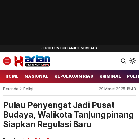
HOME
NASIONAL
KEPULAUAN RIAU
KRIMINAL
POLI
Beranda
Religi
29 Maret 2025 18:43
Pulau Penyengat Jadi Pusat
Budaya, Walikota Tanjungpinang
Siapkan Regulasi Baru