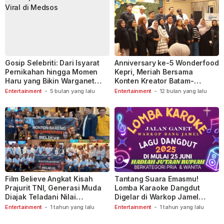
Gosip Selebriti: Dari Isyarat
Anniversary ke-5 Wonderfood
Pernikahan hingga Momen
Kepri, Meriah Bersama
Haru yang Bikin Warganet
Konten Kreator Batam-
Berspekulasi
Tanjungpinang
Entertainment
-
5 bulan yang lalu
Entertainment
-
12 bulan yang lalu
Film Believe Angkat Kisah
Tantang Suara Emasmu!
Prajurit TNI, Generasi Muda
Lomba Karaoke Dangdut
Diajak Teladani Nilai
Digelar di Warkop Jamel
Keberanian
Ganet
Entertainment
-
1 tahun yang lalu
Entertainment
-
1 tahun yang lalu