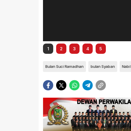
1
2
3
4
5
Bulan Suci Ramadhan
bulan Syaban
Nabi