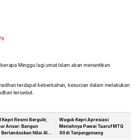
berapa Minggu lagi umat Islam akan menantikan
adhan terdapat keberkahan, kesucian dalam melakukan
adhan tersebut.
 Kepri Resmi Bergulir,
Wagub Kepri Apresiasi
ur Ansar: Bangun
Meriahnya Pawai Taaruf MTQ
Berlandaskan Nilai Al-
XII di Tanjungpinang