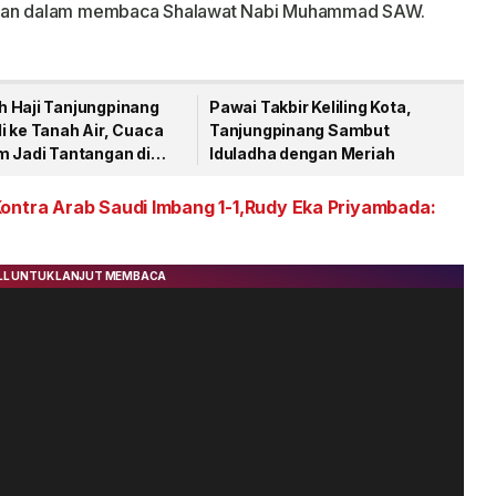
amaan dalam membaca Shalawat Nabi Muhammad SAW.
 Haji Tanjungpinang
Pawai Takbir Keliling Kota,
i ke Tanah Air, Cuaca
Tanjungpinang Sambut
m Jadi Tantangan di
Iduladha dengan Meriah
Suci
ontra Arab Saudi Imbang 1-1,Rudy Eka Priyambada: