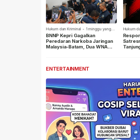
Hukum dan Kriminal
-
1 minggu yang
Hukum da
lalu
lalu
BNNP Kepri Gagalkan
Respon
Peredaran Narkoba Jaringan
Satres
Malaysia-Batam, Dua WNA
Tanjun
Masih Diburu
Sabu D
Dilapor
ENTERTAINMENT