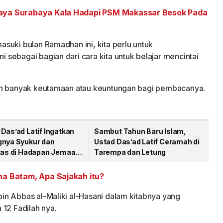
aya Surabaya Kala Hadapi PSM Makassar Besok Pada
suki bulan Ramadhan ini, kita perlu untuk
sebagai bagian dari cara kita untuk belajar mencintai
kan banyak keutamaan atau keuntungan bagi pembacanya.
Das’ad Latif Ingatkan
Sambut Tahun Baru Islam,
gnya Syukur dan
Ustad Das’ad Latif Ceramah di
itas di Hadapan Jemaah
Tarempa dan Letung
na Batam, Apa Sajakah itu?
n Abbas al-Maliki al-Hasani dalam kitabnya yang
 12 Fadilah nya.