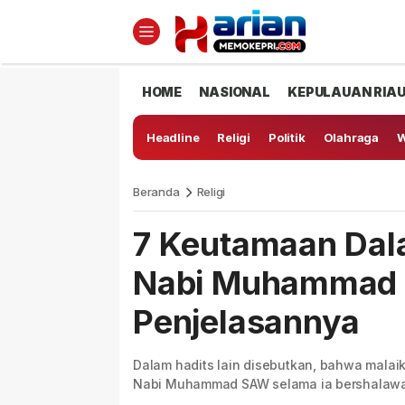
HOME
NASIONAL
KEPULAUAN RIA
Headline
Religi
Politik
Olahraga
W
Beranda
Religi
7 Keutamaan Da
Nabi Muhammad S
Penjelasannya
Dalam hadits lain disebutkan, bahwa mala
Nabi Muhammad SAW selama ia bershalawa