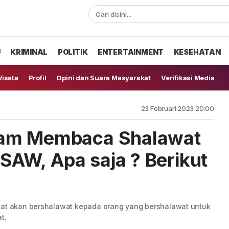
U
KRIMINAL
POLITIK
ENTERTAINMENT
KESEHATAN
isata
Profil
Opini dan Suara Masyarakat
Verifikasi Media
23 Februari 2023 20:00
lam Membaca Shalawat
AW, Apa saja ? Berikut
ikat akan bershalawat kepada orang yang bershalawat untuk
t.