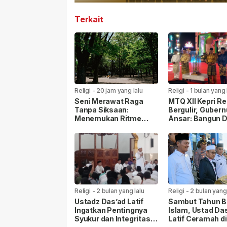
Terkait
Religi
-
20 jam yang lalu
Religi
-
1 bulan yang 
Seni Merawat Raga
MTQ XII Kepri R
Tanpa Siksaan:
Bergulir, Gubern
Menemukan Ritme
Ansar: Bangun 
Kebugaran Organik di
Berlandaskan Nil
Tengah Kesibukan
Qur’an
Perkotaan
Religi
-
2 bulan yang lalu
Religi
-
2 bulan yang 
Ustadz Das’ad Latif
Sambut Tahun B
Ingatkan Pentingnya
Islam, Ustad Da
Syukur dan Integritas di
Latif Ceramah di