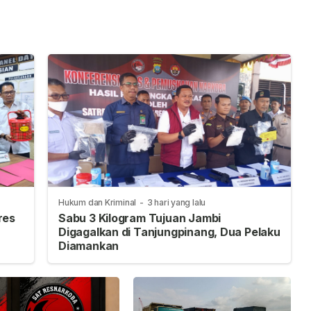
tung
Bermunajat 2026
Ekstrem Jadi
Tantangan di Tanah
Suci
Hukum dan Kriminal
-
3 hari yang lalu
res
Sabu 3 Kilogram Tujuan Jambi
Digagalkan di Tanjungpinang, Dua Pelaku
Diamankan