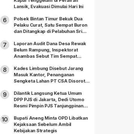
Kapal Tenggelam di Perairan
Lansik, Evakuasi Dimulai Hari Ini
Polsek Bintan Timur Bekuk Dua
6
Pelaku Curat, Satu Sempat Buron
dan Ditangkap di Pelabuhan Sri
Bintan Pura
Laporan Audit Dana Desa Rewak
7
Belum Rampung, Inspektorat
Anambas Sebut Tim Sempat
Terbagi Tangani Kasus Lain
Kades Limbung Disebut Jarang
8
Masuk Kantor, Penanganan
Sengketa Lahan PT CSA Disorot
Warga
Dilantik Langsung Ketua Umum
9
DPP PJS di Jakarta, Dedi Utomo
Resmi Pimpin PJS Tanjungpinang-
Bintan
Bupati Aneng Minta OPD Libatkan
10
Kejaksaan Sebelum Ambil
Kebijakan Strategis