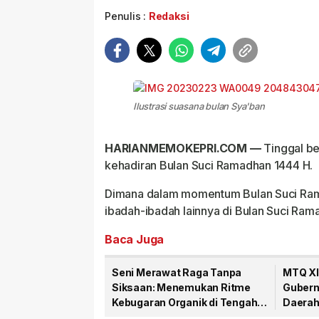
Penulis :
Redaksi
Ilustrasi suasana bulan Sya'ban
HARIANMEMOKEPRI.COM —
Tinggal be
kehadiran Bulan Suci Ramadhan 1444 H.
Dimana dalam momentum Bulan Suci Ram
ibadah-ibadah lainnya di Bulan Suci Ram
Baca Juga
Seni Merawat Raga Tanpa
MTQ XII
Siksaan: Menemukan Ritme
Gubern
Kebugaran Organik di Tengah
Daerah 
Kesibukan Perkotaan
Qur’an