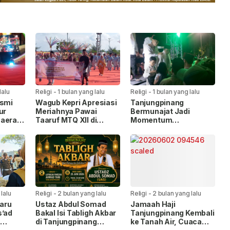
lalu
Religi
-
1 bulan yang lalu
Religi
-
1 bulan yang lalu
esmi
Wagub Kepri Apresiasi
Tanjungpinang
ur
Meriahnya Pawai
Bermunajat Jadi
Daerah
Taaruf MTQ XII di
Momentum
ai Al-
Tanjungpinang
Muhasabah, UAS Ajak
Perbanyak Zikir dan
Sholawat
lalu
Religi
-
2 bulan yang lalu
Religi
-
2 bulan yang lalu
aru
Ustaz Abdul Somad
Jamaah Haji
s’ad
Bakal Isi Tabligh Akbar
Tanjungpinang Kembali
di Tanjungpinang
ke Tanah Air, Cuaca