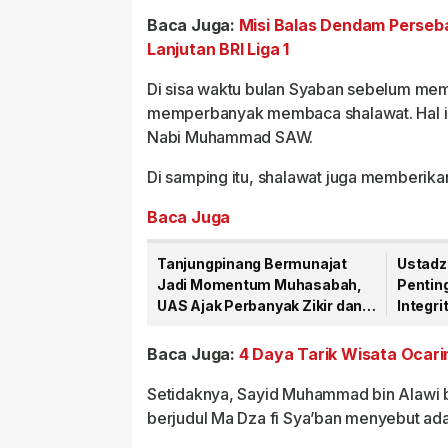
Baca Juga:
Misi Balas Dendam Perseb
Lanjutan BRI Liga 1
Di sisa waktu bulan Syaban sebelum mema
memperbanyak membaca shalawat. Hal ini 
Nabi Muhammad SAW.
Di samping itu, shalawat juga memberi
Baca Juga
Tanjungpinang Bermunajat
Ustadz 
Jadi Momentum Muhasabah,
Pentin
UAS Ajak Perbanyak Zikir dan
Integr
Sholawat
Letung
Baca Juga:
4 Daya Tarik Wisata Ocari
Setidaknya, Sayid Muhammad bin Alawi bi
berjudul Ma Dza fi Sya’ban menyebut ada