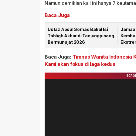
Namun demikian kali ini hanya 7 keut
Baca Juga
Ustaz Abdul Somad Bakal Isi
Jamaah
Tabligh Akbar di Tanjungpinang
Kembal
Bermunajat 2026
Ekstre
Tanah 
Baca Juga:
Timnas Wanita Indonesia K
Kami akan fokus di laga kedua