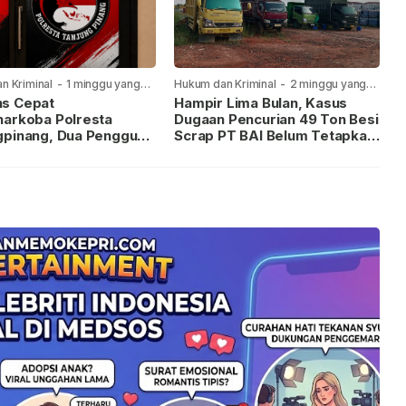
n Kriminal
-
1 minggu yang
Hukum dan Kriminal
-
2 minggu yang
lalu
s Cepat
Hampir Lima Bulan, Kasus
narkoba Polresta
Dugaan Pencurian 49 Ton Besi
gpinang, Dua Pengguna
Scrap PT BAI Belum Tetapkan
iamankan Usai
Tersangka
kan ke Call Center 110