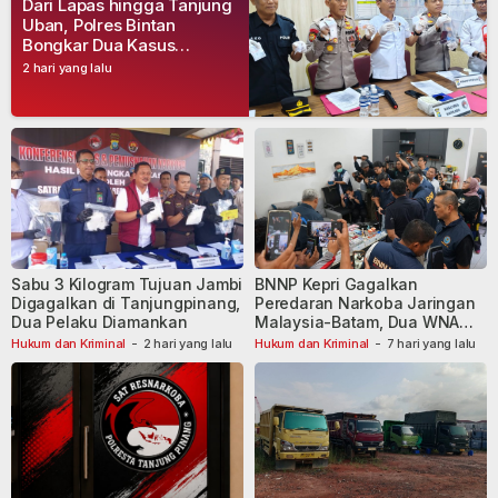
Dari Lapas hingga Tanjung
Uban, Polres Bintan
Bongkar Dua Kasus
Narkoba, Empat Tersangka
2 hari yang lalu
Dibekuk
Sabu 3 Kilogram Tujuan Jambi
BNNP Kepri Gagalkan
Digagalkan di Tanjungpinang,
Peredaran Narkoba Jaringan
Dua Pelaku Diamankan
Malaysia-Batam, Dua WNA
Masih Diburu
Hukum dan Kriminal
-
2 hari yang lalu
Hukum dan Kriminal
-
7 hari yang lalu