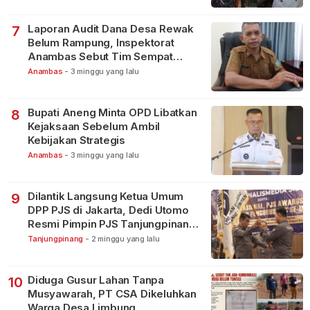
Laporan Audit Dana Desa Rewak
7
Belum Rampung, Inspektorat
Anambas Sebut Tim Sempat
Terbagi Tangani Kasus Lain
Anambas
-
3 minggu yang lalu
Bupati Aneng Minta OPD Libatkan
8
Kejaksaan Sebelum Ambil
Kebijakan Strategis
Anambas
-
3 minggu yang lalu
Dilantik Langsung Ketua Umum
9
DPP PJS di Jakarta, Dedi Utomo
Resmi Pimpin PJS Tanjungpinang-
Bintan
Tanjungpinang
-
2 minggu yang lalu
Diduga Gusur Lahan Tanpa
10
Musyawarah, PT CSA Dikeluhkan
Warga Desa Limbung