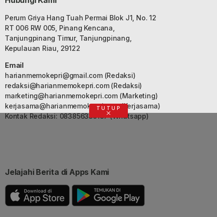
Hubungi Kami
Perum Griya Hang Tuah Permai Blok J1, No. 12
RT 006 RW 005, Pinang Kencana,
Tanjungpinang Timur, Tanjungpinang,
Kepulauan Riau, 29122
Email
harianmemokepri@gmail.com
(Redaksi)
redaksi@harianmemokepri.com
(Redaksi)
marketing@harianmemokepri.com
(Marketing)
kerjasama@harianmemokepri.com
(Kerjasama)
TUTUP
Kontak Redaksi: 083856335187 (Whatsapp)
Jelajahi Berita di Apps Kami