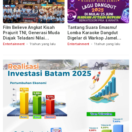
Film Believe Angkat Kisah
Tantang Suara Emasmu!
Prajurit TNI, Generasi Muda
Lomba Karaoke Dangdut
Diajak Teladani Nilai
Digelar di Warkop Jamel
Keberanian
Ganet
Entertainment
-
1 tahun yang lalu
Entertainment
-
1 tahun yang lalu