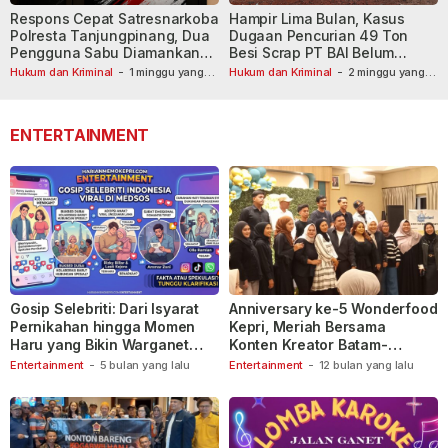
Respons Cepat Satresnarkoba
Hampir Lima Bulan, Kasus
Polresta Tanjungpinang, Dua
Dugaan Pencurian 49 Ton
Pengguna Sabu Diamankan
Besi Scrap PT BAI Belum
Usai Dilaporkan ke Call Center
Tetapkan Tersangka
Hukum dan Kriminal
-
1 minggu yang
Hukum dan Kriminal
-
2 minggu yang
lalu
110
lalu
ENTERTAINMENT
Gosip Selebriti: Dari Isyarat
Anniversary ke-5 Wonderfood
Pernikahan hingga Momen
Kepri, Meriah Bersama
Haru yang Bikin Warganet
Konten Kreator Batam-
Berspekulasi
Tanjungpinang
Entertainment
-
5 bulan yang lalu
Entertainment
-
12 bulan yang lalu