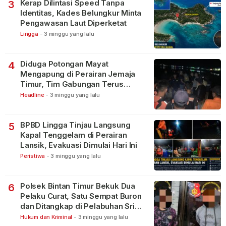
Kerap Dilintasi Speed Tanpa
3
Identitas, Kades Belungkur Minta
Pengawasan Laut Diperketat
Lingga
-
3 minggu yang lalu
Diduga Potongan Mayat
4
Mengapung di Perairan Jemaja
Timur, Tim Gabungan Terus
Lakukan Pencarian
Headline
-
3 minggu yang lalu
BPBD Lingga Tinjau Langsung
5
Kapal Tenggelam di Perairan
Lansik, Evakuasi Dimulai Hari Ini
Peristiwa
-
3 minggu yang lalu
Polsek Bintan Timur Bekuk Dua
6
Pelaku Curat, Satu Sempat Buron
dan Ditangkap di Pelabuhan Sri
Bintan Pura
Hukum dan Kriminal
-
3 minggu yang lalu