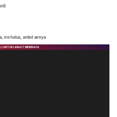
oil)
, iris halus, ambil airnya