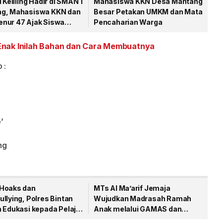
i Keliling Hadir di SMAN 1
Mahasiswa KKN Desa Mantang
g, Mahasiswa KKN dan
Besar Petakan UMKM dan Mata
nur 47 Ajak Siswa
Pencaharian Warga
 Membaca
nak Inilah Bahan dan Cara Membuatnya
 :
’
ng
Hoaks dan
MTs Al Ma’arif Jemaja
llying, Polres Bintan
Wujudkan Madrasah Ramah
n Edukasi kepada Pelajar
Anak melalui GAMAS dan
 Gunung Kijang
MATAMUDA