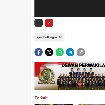
1
2
spaghetti aglio olio
Terkait