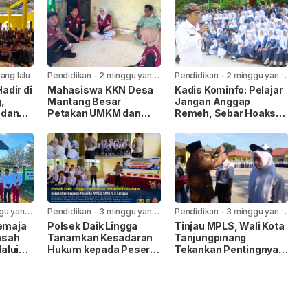
yang lalu
Pendidikan
-
2 minggu yang
Pendidikan
-
2 minggu yang
lalu
lalu
Hadir di
Mahasiswa KKN Desa
Kadis Kominfo: Pelajar
,
Mantang Besar
Jangan Anggap
 dan
Petakan UMKM dan
Remeh, Sebar Hoaks
jak
Mata Pencaharian
Bisa Terjerat UU ITE
Warga
gu yang
Pendidikan
-
3 minggu yang
Pendidikan
-
3 minggu yang
lalu
lalu
Jemaja
Polsek Daik Lingga
Tinjau MPLS, Wali Kota
asah
Tanamkan Kesadaran
Tanjungpinang
alui
Hukum kepada Peserta
Tekankan Pentingnya
MPLS SMKN 2 Lingga
Pengembangan
Potensi Peserta Didik