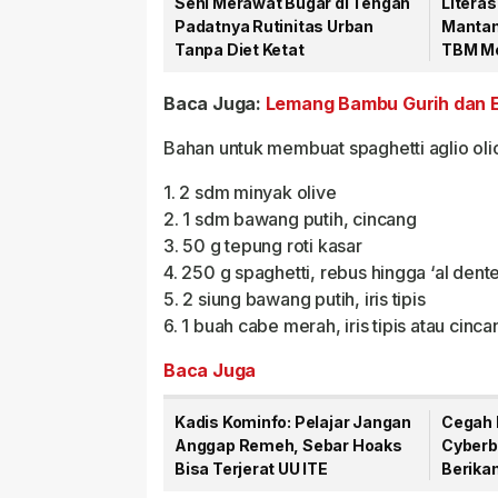
Seni Merawat Bugar di Tengah
Literas
Padatnya Rutinitas Urban
Mantan
Tanpa Diet Ketat
TBM Me
Gemar
Baca Juga:
Lemang Bambu Gurih dan E
Bahan untuk membuat spaghetti aglio olio
1. 2 sdm minyak olive
2. 1 sdm bawang putih, cincang
3. 50 g tepung roti kasar
4. 250 g spaghetti, rebus hingga ‘al dente
5. 2 siung bawang putih, iris tipis
6. 1 buah cabe merah, iris tipis atau cinca
Baca Juga
Kadis Kominfo: Pelajar Jangan
Cegah 
Anggap Remeh, Sebar Hoaks
Cyberbu
Bisa Terjerat UU ITE
Berika
SMKN 1