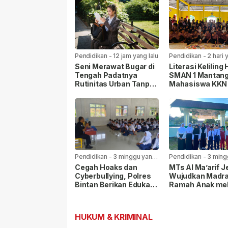
Pendidikan
-
12 jam yang lalu
Pendidikan
-
2 hari 
Seni Merawat Bugar di
Literasi Keliling 
Tengah Padatnya
SMAN 1 Mantang
Rutinitas Urban Tanpa
Mahasiswa KKN
Diet Ketat
TBM Menur 47 A
Siswa Gemar
Membaca
Pendidikan
-
3 minggu yang
Pendidikan
-
3 ming
lalu
lalu
Cegah Hoaks dan
MTs Al Ma’arif 
Cyberbullying, Polres
Wujudkan Madr
Bintan Berikan Edukasi
Ramah Anak mel
kepada Pelajar SMKN 1
GAMAS dan
Gunung Kijang
MATAMUDA
HUKUM & KRIMINAL