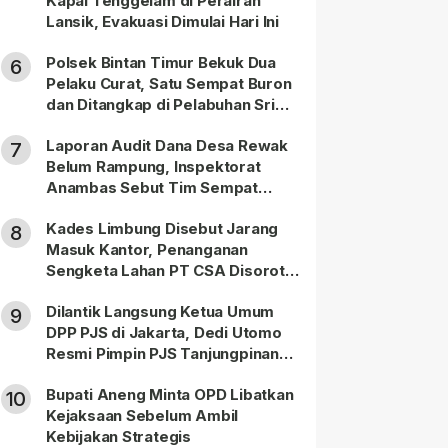
Kapal Tenggelam di Perairan
Lansik, Evakuasi Dimulai Hari Ini
Polsek Bintan Timur Bekuk Dua
6
Pelaku Curat, Satu Sempat Buron
dan Ditangkap di Pelabuhan Sri
Bintan Pura
Laporan Audit Dana Desa Rewak
7
Belum Rampung, Inspektorat
Anambas Sebut Tim Sempat
Terbagi Tangani Kasus Lain
Kades Limbung Disebut Jarang
8
Masuk Kantor, Penanganan
Sengketa Lahan PT CSA Disorot
Warga
Dilantik Langsung Ketua Umum
9
DPP PJS di Jakarta, Dedi Utomo
Resmi Pimpin PJS Tanjungpinang-
Bintan
Bupati Aneng Minta OPD Libatkan
10
Kejaksaan Sebelum Ambil
Kebijakan Strategis