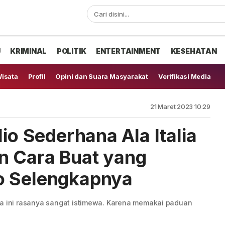
U
KRIMINAL
POLITIK
ENTERTAINMENT
KESEHATAN
isata
Profil
Opini dan Suara Masyarakat
Verifikasi Media
21 Maret 2023 10:29
lio Sederhana Ala Italia
n Cara Buat yang
o Selengkapnya
alia ini rasanya sangat istimewa. Karena memakai paduan