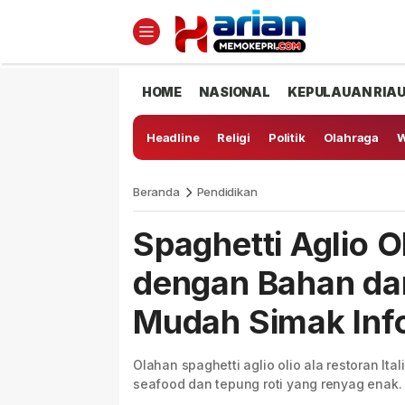
HOME
NASIONAL
KEPULAUAN RIA
Headline
Religi
Politik
Olahraga
W
Beranda
Pendidikan
Spaghetti Aglio O
dengan Bahan da
Mudah Simak Inf
Olahan spaghetti aglio olio ala restoran It
seafood dan tepung roti yang renyag enak.