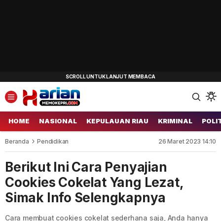
HOME
NASIONAL
KEPULAUAN RIAU
KRIMINAL
POLI
Beranda
Pendidikan
26 Maret 2023 14:10
Berikut Ini Cara Penyajian
Cookies Cokelat Yang Lezat,
Simak Info Selengkapnya
Cara membuat cookies cokelat sederhana saja, Anda hanya