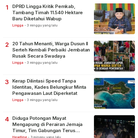
DPRD Lingga Kritik Pemkab,
1
Tambang Timah 11.540 Hektare
Baru Diketahui Wabup
Lingga
-
3 minggu yang lalu
20 Tahun Menanti, Warga Dusun II
2
Serteh Kembali Perbaiki Jembatan
Rusak Secara Swadaya
Lingga
-
3 minggu yang lalu
Kerap Dilintasi Speed Tanpa
3
Identitas, Kades Belungkur Minta
Pengawasan Laut Diperketat
Lingga
-
3 minggu yang lalu
Diduga Potongan Mayat
4
Mengapung di Perairan Jemaja
Timur, Tim Gabungan Terus
Lakukan Pencarian
Headline
-
3 minggu yang lalu