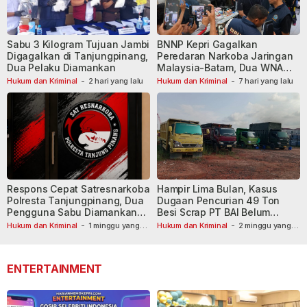
Sabu 3 Kilogram Tujuan Jambi
BNNP Kepri Gagalkan
Digagalkan di Tanjungpinang,
Peredaran Narkoba Jaringan
Dua Pelaku Diamankan
Malaysia-Batam, Dua WNA
Masih Diburu
Hukum dan Kriminal
-
2 hari yang lalu
Hukum dan Kriminal
-
7 hari yang lalu
Respons Cepat Satresnarkoba
Hampir Lima Bulan, Kasus
Polresta Tanjungpinang, Dua
Dugaan Pencurian 49 Ton
Pengguna Sabu Diamankan
Besi Scrap PT BAI Belum
Usai Dilaporkan ke Call Center
Tetapkan Tersangka
Hukum dan Kriminal
-
1 minggu yang
Hukum dan Kriminal
-
2 minggu yang
lalu
110
lalu
ENTERTAINMENT