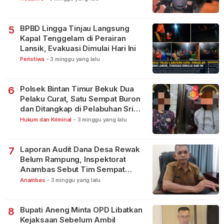
BPBD Lingga Tinjau Langsung
5
Kapal Tenggelam di Perairan
Lansik, Evakuasi Dimulai Hari Ini
Peristiwa
-
3 minggu yang lalu
Polsek Bintan Timur Bekuk Dua
6
Pelaku Curat, Satu Sempat Buron
dan Ditangkap di Pelabuhan Sri
Bintan Pura
Hukum dan Kriminal
-
3 minggu yang lalu
Laporan Audit Dana Desa Rewak
7
Belum Rampung, Inspektorat
Anambas Sebut Tim Sempat
Terbagi Tangani Kasus Lain
Anambas
-
3 minggu yang lalu
Bupati Aneng Minta OPD Libatkan
8
Kejaksaan Sebelum Ambil