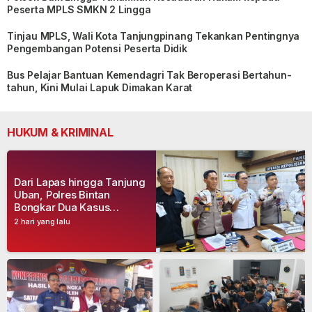
Peserta MPLS SMKN 2 Lingga
Tinjau MPLS, Wali Kota Tanjungpinang Tekankan Pentingnya
Pengembangan Potensi Peserta Didik
Bus Pelajar Bantuan Kemendagri Tak Beroperasi Bertahun-
tahun, Kini Mulai Lapuk Dimakan Karat
HUKUM & KRIMINAL
Dari Lapas hingga Tanjung
Uban, Polres Bintan
Bongkar Dua Kasus
Narkoba, Empat Tersangka
2 hari yang lalu
Dibekuk