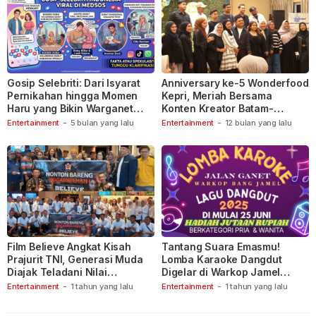
Gosip Selebriti: Dari Isyarat
Anniversary ke-5 Wonderfood
Pernikahan hingga Momen
Kepri, Meriah Bersama
Haru yang Bikin Warganet
Konten Kreator Batam-
Berspekulasi
Tanjungpinang
Entertainment
-
5 bulan yang lalu
Entertainment
-
12 bulan yang lalu
Film Believe Angkat Kisah
Tantang Suara Emasmu!
Prajurit TNI, Generasi Muda
Lomba Karaoke Dangdut
Diajak Teladani Nilai
Digelar di Warkop Jamel
Keberanian
Ganet
Entertainment
-
1 tahun yang lalu
Entertainment
-
1 tahun yang lalu