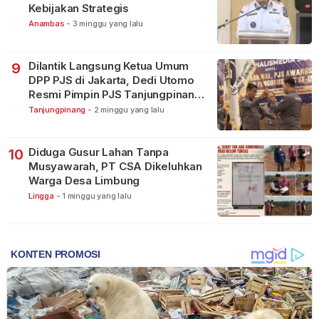
Kebijakan Strategis
Anambas
-
3 minggu yang lalu
Dilantik Langsung Ketua Umum
9
DPP PJS di Jakarta, Dedi Utomo
Resmi Pimpin PJS Tanjungpinang-
Bintan
Tanjungpinang
-
2 minggu yang lalu
Diduga Gusur Lahan Tanpa
10
Musyawarah, PT CSA Dikeluhkan
Warga Desa Limbung
Lingga
-
1 minggu yang lalu