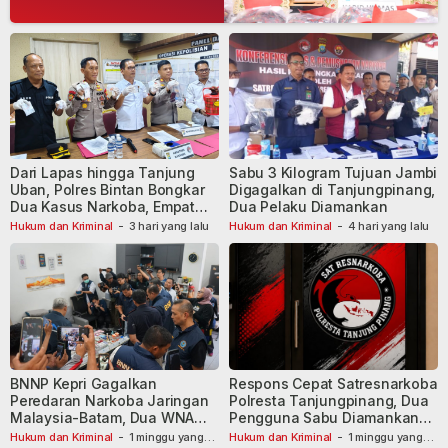
Dari Lapas hingga Tanjung
Sabu 3 Kilogram Tujuan Jambi
Uban, Polres Bintan Bongkar
Digagalkan di Tanjungpinang,
Dua Kasus Narkoba, Empat
Dua Pelaku Diamankan
Tersangka Dibekuk
Hukum dan Kriminal
-
3 hari yang lalu
Hukum dan Kriminal
-
4 hari yang lalu
BNNP Kepri Gagalkan
Respons Cepat Satresnarkoba
Peredaran Narkoba Jaringan
Polresta Tanjungpinang, Dua
Malaysia-Batam, Dua WNA
Pengguna Sabu Diamankan
Masih Diburu
Usai Dilaporkan ke Call Center
Hukum dan Kriminal
-
1 minggu yang
Hukum dan Kriminal
-
1 minggu yang