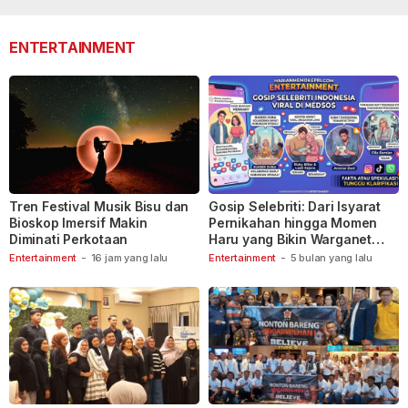
lalu
lalu
110
ENTERTAINMENT
Tren Festival Musik Bisu dan
Gosip Selebriti: Dari Isyarat
Bioskop Imersif Makin
Pernikahan hingga Momen
Diminati Perkotaan
Haru yang Bikin Warganet
Berspekulasi
Entertainment
-
16 jam yang lalu
Entertainment
-
5 bulan yang lalu