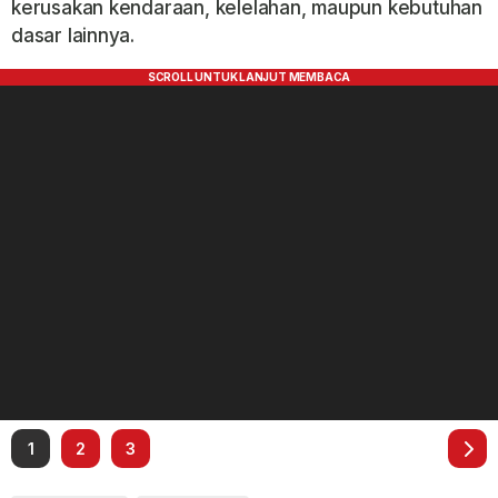
kerusakan kendaraan, kelelahan, maupun kebutuhan
dasar lainnya.
1
2
3