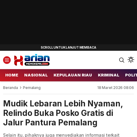
HOME
NASIONAL
KEPULAUAN RIAU
KRIMINAL
POLI
Beranda
Pemalang
18 Maret 2026 08:06
Mudik Lebaran Lebih Nyaman,
Relindo Buka Posko Gratis di
Jalur Pantura Pemalang
Selain itu, pihaknya juga menyediakan informasi terkait