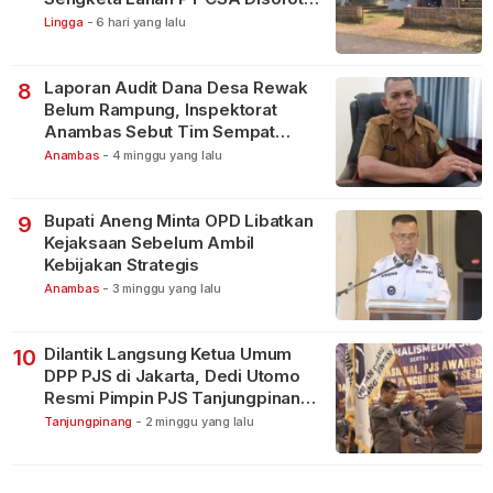
Warga
Lingga
-
6 hari yang lalu
Laporan Audit Dana Desa Rewak
8
Belum Rampung, Inspektorat
Anambas Sebut Tim Sempat
Terbagi Tangani Kasus Lain
Anambas
-
4 minggu yang lalu
Bupati Aneng Minta OPD Libatkan
9
Kejaksaan Sebelum Ambil
Kebijakan Strategis
Anambas
-
3 minggu yang lalu
Dilantik Langsung Ketua Umum
10
DPP PJS di Jakarta, Dedi Utomo
Resmi Pimpin PJS Tanjungpinang-
Bintan
Tanjungpinang
-
2 minggu yang lalu