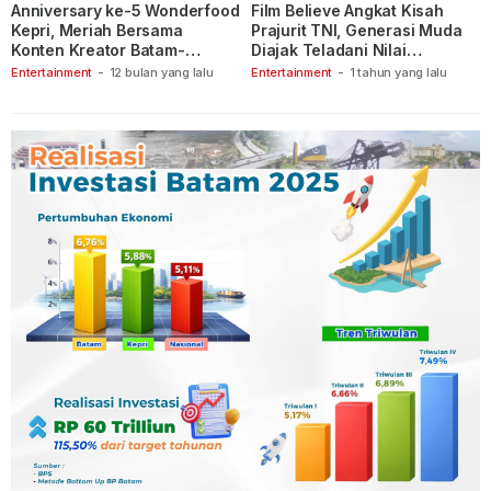
Anniversary ke-5 Wonderfood
Film Believe Angkat Kisah
Kepri, Meriah Bersama
Prajurit TNI, Generasi Muda
Konten Kreator Batam-
Diajak Teladani Nilai
Tanjungpinang
Keberanian
Entertainment
-
12 bulan yang lalu
Entertainment
-
1 tahun yang lalu