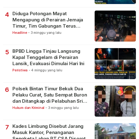
Diduga Potongan Mayat
4
Mengapung di Perairan Jemaja
Timur, Tim Gabungan Terus
Lakukan Pencarian
Headline
-
3 minggu yang lalu
BPBD Lingga Tinjau Langsung
5
Kapal Tenggelam di Perairan
Lansik, Evakuasi Dimulai Hari Ini
Peristiwa
-
4 minggu yang lalu
Polsek Bintan Timur Bekuk Dua
6
Pelaku Curat, Satu Sempat Buron
dan Ditangkap di Pelabuhan Sri
Bintan Pura
Hukum dan Kriminal
-
3 minggu yang lalu
Kades Limbung Disebut Jarang
7
Masuk Kantor, Penanganan
Sengketa Lahan PT CSA Disorot