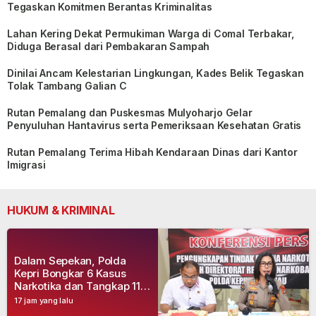
Tegaskan Komitmen Berantas Kriminalitas
Lahan Kering Dekat Permukiman Warga di Comal Terbakar,
Diduga Berasal dari Pembakaran Sampah
Dinilai Ancam Kelestarian Lingkungan, Kades Belik Tegaskan
Tolak Tambang Galian C
Rutan Pemalang dan Puskesmas Mulyoharjo Gelar
Penyuluhan Hantavirus serta Pemeriksaan Kesehatan Gratis
Rutan Pemalang Terima Hibah Kendaraan Dinas dari Kantor
Imigrasi
HUKUM & KRIMINAL
Dalam Sepekan, Polda
Kepri Bongkar 6 Kasus
Narkotika dan Tangkap 11
Tersangka
17 jam yang lalu