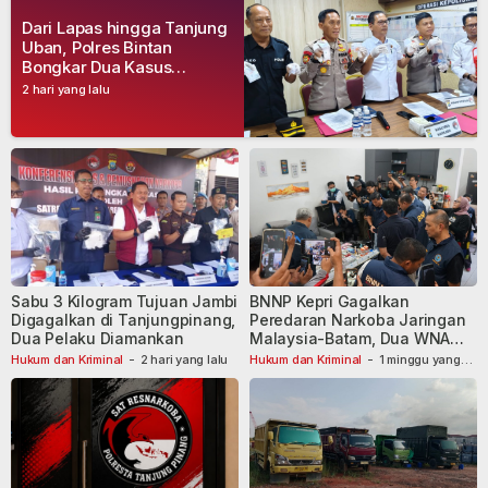
Dari Lapas hingga Tanjung
Uban, Polres Bintan
Bongkar Dua Kasus
Narkoba, Empat Tersangka
2 hari yang lalu
Dibekuk
Sabu 3 Kilogram Tujuan Jambi
BNNP Kepri Gagalkan
Digagalkan di Tanjungpinang,
Peredaran Narkoba Jaringan
Dua Pelaku Diamankan
Malaysia-Batam, Dua WNA
Masih Diburu
Hukum dan Kriminal
-
2 hari yang lalu
Hukum dan Kriminal
-
1 minggu yang
lalu