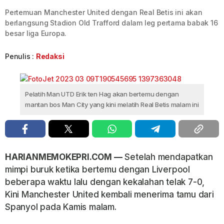
Pertemuan Manchester United dengan Real Betis ini akan
berlangsung Stadion Old Trafford dalam leg pertama babak 16
besar liga Europa.
Penulis :
Redaksi
Pelatih Man UTD Erik ten Hag akan bertemu dengan
mantan bos Man City yang kini melatih Real Betis malam ini
HARIANMEMOKEPRI.COM —
Setelah mendapatkan
mimpi buruk ketika bertemu dengan Liverpool
beberapa waktu lalu dengan kekalahan telak 7-0,
Kini Manchester United kembali menerima tamu dari
Spanyol pada Kamis malam.