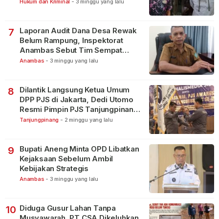
Bintan Pura
Hukum dan Kriminal
-
3 minggu yang lalu
Laporan Audit Dana Desa Rewak
7
Belum Rampung, Inspektorat
Anambas Sebut Tim Sempat
Terbagi Tangani Kasus Lain
Anambas
-
3 minggu yang lalu
Dilantik Langsung Ketua Umum
8
DPP PJS di Jakarta, Dedi Utomo
Resmi Pimpin PJS Tanjungpinang-
Bintan
Tanjungpinang
-
2 minggu yang lalu
Bupati Aneng Minta OPD Libatkan
9
Kejaksaan Sebelum Ambil
Kebijakan Strategis
Anambas
-
3 minggu yang lalu
Diduga Gusur Lahan Tanpa
10
Musyawarah, PT CSA Dikeluhkan