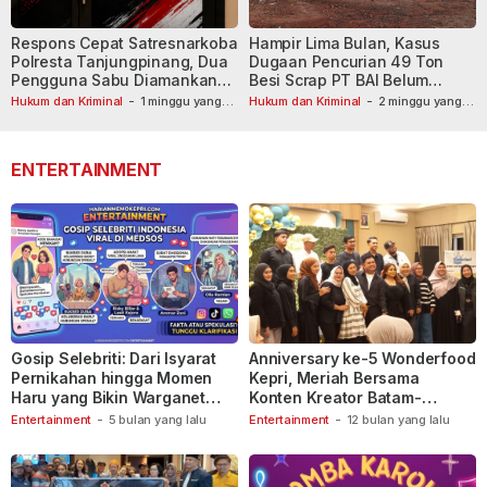
Respons Cepat Satresnarkoba
Hampir Lima Bulan, Kasus
Polresta Tanjungpinang, Dua
Dugaan Pencurian 49 Ton
Pengguna Sabu Diamankan
Besi Scrap PT BAI Belum
Usai Dilaporkan ke Call Center
Tetapkan Tersangka
Hukum dan Kriminal
-
1 minggu yang
Hukum dan Kriminal
-
2 minggu yang
lalu
110
lalu
ENTERTAINMENT
Gosip Selebriti: Dari Isyarat
Anniversary ke-5 Wonderfood
Pernikahan hingga Momen
Kepri, Meriah Bersama
Haru yang Bikin Warganet
Konten Kreator Batam-
Berspekulasi
Tanjungpinang
Entertainment
-
5 bulan yang lalu
Entertainment
-
12 bulan yang lalu