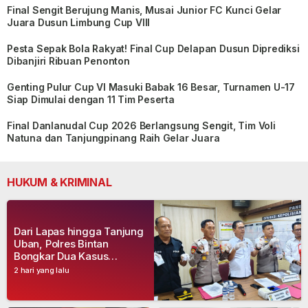
Final Sengit Berujung Manis, Musai Junior FC Kunci Gelar
Juara Dusun Limbung Cup VIII
Pesta Sepak Bola Rakyat! Final Cup Delapan Dusun Diprediksi
Dibanjiri Ribuan Penonton
Genting Pulur Cup VI Masuki Babak 16 Besar, Turnamen U-17
Siap Dimulai dengan 11 Tim Peserta
Final Danlanudal Cup 2026 Berlangsung Sengit, Tim Voli
Natuna dan Tanjungpinang Raih Gelar Juara
HUKUM & KRIMINAL
Dari Lapas hingga Tanjung
Uban, Polres Bintan
Bongkar Dua Kasus
Narkoba, Empat Tersangka
2 hari yang lalu
Dibekuk