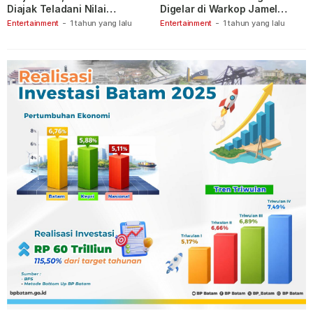
Diajak Teladani Nilai
Digelar di Warkop Jamel
Keberanian
Ganet
Entertainment
-
1 tahun yang lalu
Entertainment
-
1 tahun yang lalu