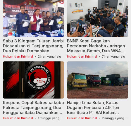
Sabu 3 Kilogram Tujuan Jambi
BNNP Kepri Gagalkan
Digagalkan di Tanjungpinang,
Peredaran Narkoba Jaringan
Dua Pelaku Diamankan
Malaysia-Batam, Dua WNA
Masih Diburu
Hukum dan Kriminal
-
2 hari yang lalu
Hukum dan Kriminal
-
7 hari yang lalu
Respons Cepat Satresnarkoba
Hampir Lima Bulan, Kasus
Polresta Tanjungpinang, Dua
Dugaan Pencurian 49 Ton
Pengguna Sabu Diamankan
Besi Scrap PT BAI Belum
Usai Dilaporkan ke Call Center
Tetapkan Tersangka
Hukum dan Kriminal
-
1 minggu yang
Hukum dan Kriminal
-
2 minggu yang
lalu
110
lalu