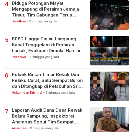
Diduga Potongan Mayat
4
Mengapung di Perairan Jemaja
Timur, Tim Gabungan Terus
Lakukan Pencarian
Headline
-
3 minggu yang lalu
BPBD Lingga Tinjau Langsung
5
Kapal Tenggelam di Perairan
Lansik, Evakuasi Dimulai Hari Ini
Peristiwa
-
3 minggu yang lalu
Polsek Bintan Timur Bekuk Dua
6
Pelaku Curat, Satu Sempat Buron
dan Ditangkap di Pelabuhan Sri
Bintan Pura
Hukum dan Kriminal
-
3 minggu yang lalu
Laporan Audit Dana Desa Rewak
7
Belum Rampung, Inspektorat
Anambas Sebut Tim Sempat
Terbagi Tangani Kasus Lain
Anambas
-
3 minggu yang lalu