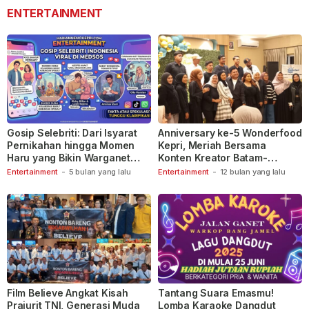
ENTERTAINMENT
Gosip Selebriti: Dari Isyarat
Anniversary ke-5 Wonderfood
Pernikahan hingga Momen
Kepri, Meriah Bersama
Haru yang Bikin Warganet
Konten Kreator Batam-
Berspekulasi
Tanjungpinang
Entertainment
-
5 bulan yang lalu
Entertainment
-
12 bulan yang lalu
Film Believe Angkat Kisah
Tantang Suara Emasmu!
Prajurit TNI, Generasi Muda
Lomba Karaoke Dangdut