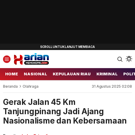
HOME
NASIONAL
KEPULAUAN RIAU
KRIMINAL
POLI
Beranda
Olahraga
31 Agustus 2025 02:08
Gerak Jalan 45 Km
Tanjungpinang Jadi Ajang
Nasionalisme dan Kebersamaan