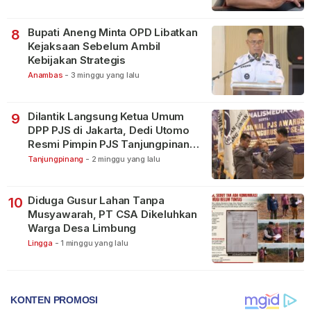
Bupati Aneng Minta OPD Libatkan
8
Kejaksaan Sebelum Ambil
Kebijakan Strategis
Anambas
-
3 minggu yang lalu
Dilantik Langsung Ketua Umum
9
DPP PJS di Jakarta, Dedi Utomo
Resmi Pimpin PJS Tanjungpinang-
Bintan
Tanjungpinang
-
2 minggu yang lalu
Diduga Gusur Lahan Tanpa
10
Musyawarah, PT CSA Dikeluhkan
Warga Desa Limbung
Lingga
-
1 minggu yang lalu