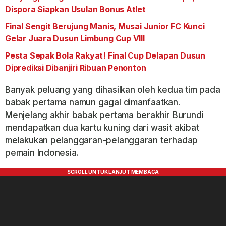
Dispora Siapkan Usulan Bonus Atlet
Final Sengit Berujung Manis, Musai Junior FC Kunci
Gelar Juara Dusun Limbung Cup VIII
Pesta Sepak Bola Rakyat! Final Cup Delapan Dusun
Diprediksi Dibanjiri Ribuan Penonton
Banyak peluang yang dihasilkan oleh kedua tim pada
babak pertama namun gagal dimanfaatkan.
Menjelang akhir babak pertama berakhir Burundi
mendapatkan dua kartu kuning dari wasit akibat
melakukan pelanggaran-pelanggaran terhadap
pemain Indonesia.