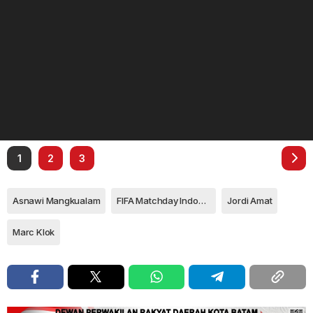
1
2
3
Asnawi Mangkualam
FIFA Matchday Indonesia dan Burundi
Jordi Amat
Marc Klok