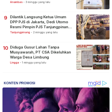
Anambas
-
3 minggu yang lalu
Dilantik Langsung Ketua Umum
9
DPP PJS di Jakarta, Dedi Utomo
Resmi Pimpin PJS Tanjungpinang-
Bintan
Tanjungpinang
-
2 minggu yang lalu
Diduga Gusur Lahan Tanpa
10
Musyawarah, PT CSA Dikeluhkan
Warga Desa Limbung
Lingga
-
1 minggu yang lalu