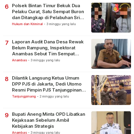
Polsek Bintan Timur Bekuk Dua
6
Pelaku Curat, Satu Sempat Buron
dan Ditangkap di Pelabuhan Sri
Bintan Pura
Hukum dan Kriminal
-
3 minggu yang lalu
Laporan Audit Dana Desa Rewak
7
Belum Rampung, Inspektorat
Anambas Sebut Tim Sempat
Terbagi Tangani Kasus Lain
Anambas
-
3 minggu yang lalu
Dilantik Langsung Ketua Umum
8
DPP PJS di Jakarta, Dedi Utomo
Resmi Pimpin PJS Tanjungpinang-
Bintan
Tanjungpinang
-
2 minggu yang lalu
Bupati Aneng Minta OPD Libatkan
9
Kejaksaan Sebelum Ambil
Kebijakan Strategis
Anambas
-
3 minggu yang lalu