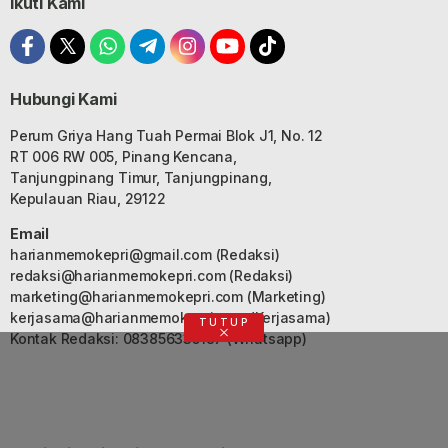
Ikuti Kami
Hubungi Kami
Perum Griya Hang Tuah Permai Blok J1, No. 12
RT 006 RW 005, Pinang Kencana,
Tanjungpinang Timur, Tanjungpinang,
Kepulauan Riau, 29122
Email
harianmemokepri@gmail.com
(Redaksi)
redaksi@harianmemokepri.com
(Redaksi)
marketing@harianmemokepri.com
(Marketing)
kerjasama@harianmemokepri.com
(Kerjasama)
TUTUP
Kontak Redaksi: 083856335187 (Whatsapp)