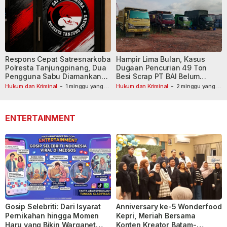
Respons Cepat Satresnarkoba
Hampir Lima Bulan, Kasus
Polresta Tanjungpinang, Dua
Dugaan Pencurian 49 Ton
Pengguna Sabu Diamankan
Besi Scrap PT BAI Belum
Usai Dilaporkan ke Call Center
Tetapkan Tersangka
Hukum dan Kriminal
-
1 minggu yang
Hukum dan Kriminal
-
2 minggu yang
lalu
110
lalu
ENTERTAINMENT
Gosip Selebriti: Dari Isyarat
Anniversary ke-5 Wonderfood
Pernikahan hingga Momen
Kepri, Meriah Bersama
Haru yang Bikin Warganet
Konten Kreator Batam-