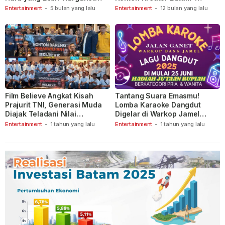
Berspekulasi
Tanjungpinang
Entertainment
-
5 bulan yang lalu
Entertainment
-
12 bulan yang lalu
Film Believe Angkat Kisah
Tantang Suara Emasmu!
Prajurit TNI, Generasi Muda
Lomba Karaoke Dangdut
Diajak Teladani Nilai
Digelar di Warkop Jamel
Keberanian
Ganet
Entertainment
-
1 tahun yang lalu
Entertainment
-
1 tahun yang lalu