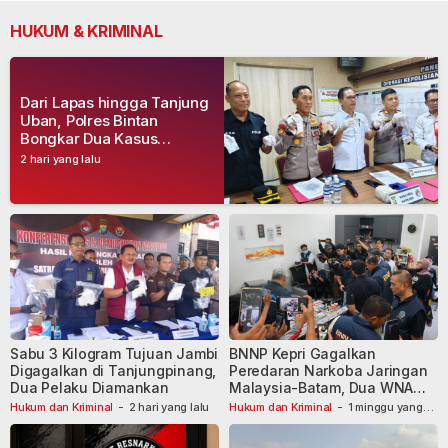
HUKUM & KRIMINAL
Dari Lapas hingga Tanjung
Uban, Polres Bintan
Bongkar Dua Kasus
Narkoba, Empat Tersangka
2 hari yang lalu
Dibekuk
Sabu 3 Kilogram Tujuan Jambi
BNNP Kepri Gagalkan
Digagalkan di Tanjungpinang,
Peredaran Narkoba Jaringan
Dua Pelaku Diamankan
Malaysia-Batam, Dua WNA
Masih Diburu
Hukum dan Kriminal
-
2 hari yang lalu
Hukum dan Kriminal
-
1 minggu yang
lalu