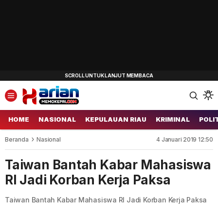
HOME
NASIONAL
KEPULAUAN RIAU
KRIMINAL
POLI
Beranda
Nasional
4 Januari 2019 12:50
Taiwan Bantah Kabar Mahasiswa
RI Jadi Korban Kerja Paksa
Taiwan Bantah Kabar Mahasiswa RI Jadi Korban Kerja Paksa