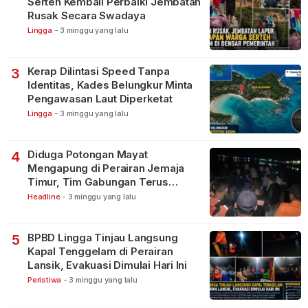
Serteh Kembali Perbaiki Jembatan
Rusak Secara Swadaya
Lingga
-
3 minggu yang lalu
Kerap Dilintasi Speed Tanpa
3
Identitas, Kades Belungkur Minta
Pengawasan Laut Diperketat
Lingga
-
3 minggu yang lalu
Diduga Potongan Mayat
4
Mengapung di Perairan Jemaja
Timur, Tim Gabungan Terus
Lakukan Pencarian
Headline
-
3 minggu yang lalu
BPBD Lingga Tinjau Langsung
5
Kapal Tenggelam di Perairan
Lansik, Evakuasi Dimulai Hari Ini
Peristiwa
-
3 minggu yang lalu