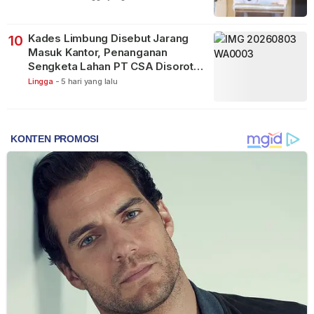
Kades Limbung Disebut Jarang
10
Masuk Kantor, Penanganan
Sengketa Lahan PT CSA Disorot
Warga
Lingga
-
5 hari yang lalu