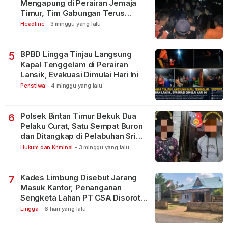
Mengapung di Perairan Jemaja
Timur, Tim Gabungan Terus
Lakukan Pencarian
Headline
-
3 minggu yang lalu
BPBD Lingga Tinjau Langsung
5
Kapal Tenggelam di Perairan
Lansik, Evakuasi Dimulai Hari Ini
Peristiwa
-
4 minggu yang lalu
Polsek Bintan Timur Bekuk Dua
6
Pelaku Curat, Satu Sempat Buron
dan Ditangkap di Pelabuhan Sri
Bintan Pura
Hukum dan Kriminal
-
3 minggu yang lalu
Kades Limbung Disebut Jarang
7
Masuk Kantor, Penanganan
Sengketa Lahan PT CSA Disorot
Warga
Lingga
-
6 hari yang lalu