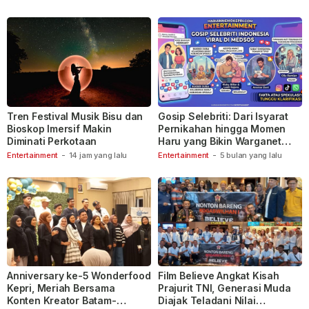
Tren Festival Musik Bisu dan
Gosip Selebriti: Dari Isyarat
Bioskop Imersif Makin
Pernikahan hingga Momen
Diminati Perkotaan
Haru yang Bikin Warganet
Berspekulasi
Entertainment
-
14 jam yang lalu
Entertainment
-
5 bulan yang lalu
Anniversary ke-5 Wonderfood
Film Believe Angkat Kisah
Kepri, Meriah Bersama
Prajurit TNI, Generasi Muda
Konten Kreator Batam-
Diajak Teladani Nilai