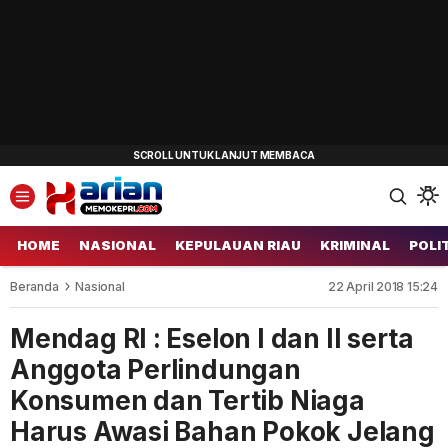
HOME
NASIONAL
KEPULAUAN RIAU
KRIMINAL
POLI
Beranda
Nasional
22 April 2018 15:24
Mendag RI : Eselon I dan II serta
Anggota Perlindungan
Konsumen dan Tertib Niaga
Harus Awasi Bahan Pokok Jelang