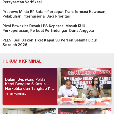
Persyaratan Verifikasi
Prabowo Minta BP Batam Percepat Transformasi Kawasan,
Pelabuhan Internasional Jadi Prioritas
Rizal Bawazier Desak LPS Koperasi Masuk RUU
Perkoperasian, Perkuat Perlindungan Dana Anggota
PELNI Beri Diskon Tiket Kapal 30 Persen Selama Libur
Sekolah 2026
HUKUM & KRIMINAL
Dalam Sepekan, Polda
Kepri Bongkar 6 Kasus
Narkotika dan Tangkap 11
Tersangka
15 jam yang lalu