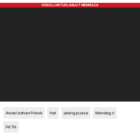
Awasi bahan Pokok
Het
jelang puasa
Mendag ri
PKTN