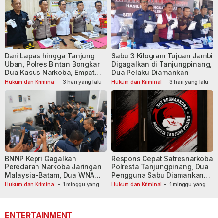
Dari Lapas hingga Tanjung
Sabu 3 Kilogram Tujuan Jambi
Uban, Polres Bintan Bongkar
Digagalkan di Tanjungpinang,
Dua Kasus Narkoba, Empat
Dua Pelaku Diamankan
Tersangka Dibekuk
Hukum dan Kriminal
-
3 hari yang lalu
Hukum dan Kriminal
-
3 hari yang lalu
BNNP Kepri Gagalkan
Respons Cepat Satresnarkoba
Peredaran Narkoba Jaringan
Polresta Tanjungpinang, Dua
Malaysia-Batam, Dua WNA
Pengguna Sabu Diamankan
Masih Diburu
Usai Dilaporkan ke Call Center
Hukum dan Kriminal
-
1 minggu yang
Hukum dan Kriminal
-
1 minggu yang
lalu
lalu
110
ENTERTAINMENT