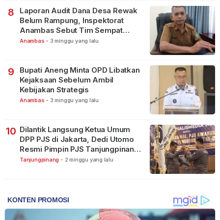
Laporan Audit Dana Desa Rewak
8
Belum Rampung, Inspektorat
Anambas Sebut Tim Sempat
Terbagi Tangani Kasus Lain
Anambas
-
3 minggu yang lalu
Bupati Aneng Minta OPD Libatkan
9
Kejaksaan Sebelum Ambil
Kebijakan Strategis
Anambas
-
3 minggu yang lalu
Dilantik Langsung Ketua Umum
10
DPP PJS di Jakarta, Dedi Utomo
Resmi Pimpin PJS Tanjungpinang-
Bintan
Tanjungpinang
-
2 minggu yang lalu