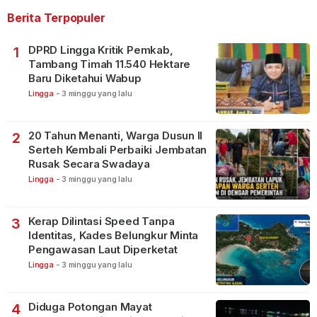
Berita Terpopuler
DPRD Lingga Kritik Pemkab,
1
Tambang Timah 11.540 Hektare
Baru Diketahui Wabup
Lingga
-
3 minggu yang lalu
20 Tahun Menanti, Warga Dusun II
2
Serteh Kembali Perbaiki Jembatan
Rusak Secara Swadaya
Lingga
-
3 minggu yang lalu
Kerap Dilintasi Speed Tanpa
3
Identitas, Kades Belungkur Minta
Pengawasan Laut Diperketat
Lingga
-
3 minggu yang lalu
Diduga Potongan Mayat
4