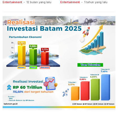
Tanjungpinang
Keberanian
Entertainment
-
12 bulan yang lalu
Entertainment
-
1 tahun yang lalu