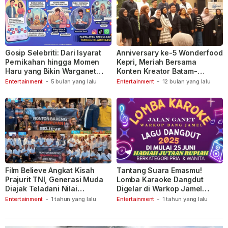
Gosip Selebriti: Dari Isyarat
Anniversary ke-5 Wonderfood
Pernikahan hingga Momen
Kepri, Meriah Bersama
Haru yang Bikin Warganet
Konten Kreator Batam-
Berspekulasi
Tanjungpinang
Entertainment
-
5 bulan yang lalu
Entertainment
-
12 bulan yang lalu
Film Believe Angkat Kisah
Tantang Suara Emasmu!
Prajurit TNI, Generasi Muda
Lomba Karaoke Dangdut
Diajak Teladani Nilai
Digelar di Warkop Jamel
Keberanian
Ganet
Entertainment
-
1 tahun yang lalu
Entertainment
-
1 tahun yang lalu