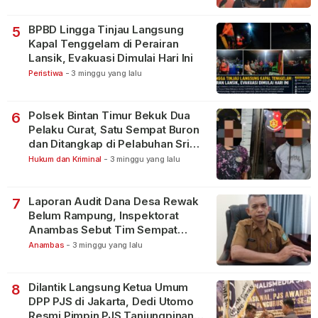
BPBD Lingga Tinjau Langsung
5
Kapal Tenggelam di Perairan
Lansik, Evakuasi Dimulai Hari Ini
Peristiwa
-
3 minggu yang lalu
Polsek Bintan Timur Bekuk Dua
6
Pelaku Curat, Satu Sempat Buron
dan Ditangkap di Pelabuhan Sri
Bintan Pura
Hukum dan Kriminal
-
3 minggu yang lalu
Laporan Audit Dana Desa Rewak
7
Belum Rampung, Inspektorat
Anambas Sebut Tim Sempat
Terbagi Tangani Kasus Lain
Anambas
-
3 minggu yang lalu
Dilantik Langsung Ketua Umum
8
DPP PJS di Jakarta, Dedi Utomo
Resmi Pimpin PJS Tanjungpinang-