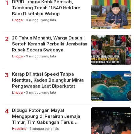
DPRD Lingga Kritik Pemkab,
1
Tambang Timah 11.540 Hektare
Baru Diketahui Wabup
Lingga
-
3 minggu yang lalu
20 Tahun Menanti, Warga Dusun II
2
Serteh Kembali Perbaiki Jembatan
Rusak Secara Swadaya
Lingga
-
3 minggu yang lalu
Kerap Dilintasi Speed Tanpa
3
Identitas, Kades Belungkur Minta
Pengawasan Laut Diperketat
Lingga
-
3 minggu yang lalu
Diduga Potongan Mayat
4
Mengapung di Perairan Jemaja
Timur, Tim Gabungan Terus
Lakukan Pencarian
Headline
-
3 minggu yang lalu