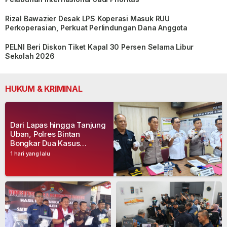
Rizal Bawazier Desak LPS Koperasi Masuk RUU
Perkoperasian, Perkuat Perlindungan Dana Anggota
PELNI Beri Diskon Tiket Kapal 30 Persen Selama Libur
Sekolah 2026
HUKUM & KRIMINAL
Dari Lapas hingga Tanjung
Uban, Polres Bintan
Bongkar Dua Kasus
Narkoba, Empat Tersangka
1 hari yang lalu
Dibekuk