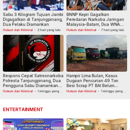
Sabu 3 Kilogram Tujuan Jambi
BNNP Kepri Gagalkan
Digagalkan di Tanjungpinang,
Peredaran Narkoba Jaringan
Dua Pelaku Diamankan
Malaysia-Batam, Dua WNA
Masih Diburu
Hukum dan Kriminal
-
2 hari yang lalu
Hukum dan Kriminal
-
7 hari yang lalu
Respons Cepat Satresnarkoba
Hampir Lima Bulan, Kasus
Polresta Tanjungpinang, Dua
Dugaan Pencurian 49 Ton
Pengguna Sabu Diamankan
Besi Scrap PT BAI Belum
Usai Dilaporkan ke Call Center
Tetapkan Tersangka
Hukum dan Kriminal
-
1 minggu yang
Hukum dan Kriminal
-
1 minggu yang
lalu
110
lalu
ENTERTAINMENT