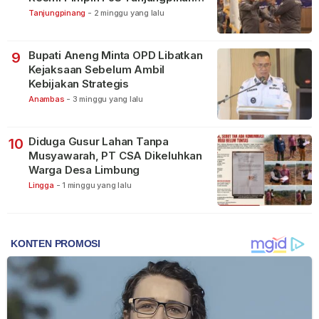
Bintan
Tanjungpinang
-
2 minggu yang lalu
Bupati Aneng Minta OPD Libatkan
9
Kejaksaan Sebelum Ambil
Kebijakan Strategis
Anambas
-
3 minggu yang lalu
Diduga Gusur Lahan Tanpa
10
Musyawarah, PT CSA Dikeluhkan
Warga Desa Limbung
Lingga
-
1 minggu yang lalu