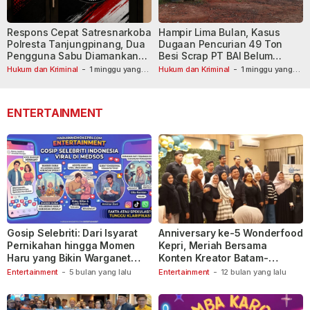
Respons Cepat Satresnarkoba
Hampir Lima Bulan, Kasus
Polresta Tanjungpinang, Dua
Dugaan Pencurian 49 Ton
Pengguna Sabu Diamankan
Besi Scrap PT BAI Belum
Usai Dilaporkan ke Call Center
Tetapkan Tersangka
Hukum dan Kriminal
-
1 minggu yang
Hukum dan Kriminal
-
1 minggu yang
lalu
110
lalu
ENTERTAINMENT
Gosip Selebriti: Dari Isyarat
Anniversary ke-5 Wonderfood
Pernikahan hingga Momen
Kepri, Meriah Bersama
Haru yang Bikin Warganet
Konten Kreator Batam-
Berspekulasi
Tanjungpinang
Entertainment
-
5 bulan yang lalu
Entertainment
-
12 bulan yang lalu