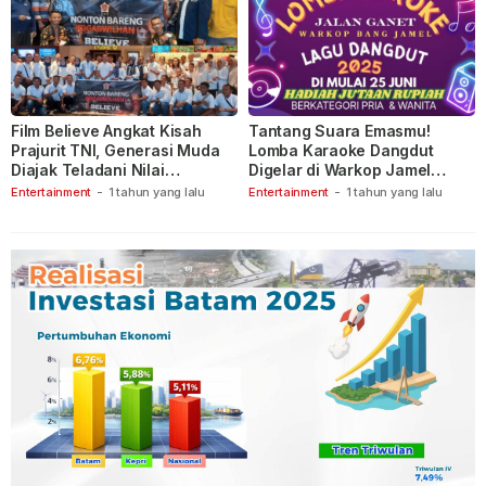
Film Believe Angkat Kisah
Tantang Suara Emasmu!
Prajurit TNI, Generasi Muda
Lomba Karaoke Dangdut
Diajak Teladani Nilai
Digelar di Warkop Jamel
Keberanian
Ganet
Entertainment
-
1 tahun yang lalu
Entertainment
-
1 tahun yang lalu