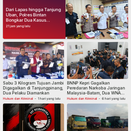
Dari Lapas hingga Tanjung
Uban, Polres Bintan
Bongkar Dua Kasus
Narkoba, Empat Tersangka
21 jam yang lalu
Dibekuk
Sabu 3 Kilogram Tujuan Jambi
BNNP Kepri Gagalkan
Digagalkan di Tanjungpinang,
Peredaran Narkoba Jaringan
Dua Pelaku Diamankan
Malaysia-Batam, Dua WNA
Masih Diburu
Hukum dan Kriminal
-
1 hari yang lalu
Hukum dan Kriminal
-
6 hari yang lalu