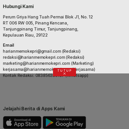
Hubungi Kami
Perum Griya Hang Tuah Permai Blok J1, No. 12
RT 006 RW 005, Pinang Kencana,
Tanjungpinang Timur, Tanjungpinang,
Kepulauan Riau, 29122
Email
harianmemokepri@gmail.com
(Redaksi)
redaksi@harianmemokepri.com
(Redaksi)
marketing@harianmemokepri.com
(Marketing)
kerjasama@harianmemokepri.com
(Kerjasama)
TUTUP
Kontak Redaksi: 083856335187 (Whatsapp)
Jelajahi Berita di Apps Kami