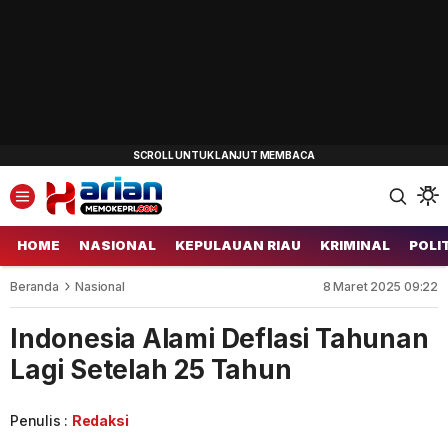
HOME
NASIONAL
KEPULAUAN RIAU
KRIMINAL
POLI
Beranda
Nasional
8 Maret 2025 09:22
Indonesia Alami Deflasi Tahunan
Lagi Setelah 25 Tahun
Penulis :
Redaksi