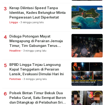
Kerap Dilintasi Speed Tanpa
3
Identitas, Kades Belungkur Minta
Pengawasan Laut Diperketat
Lingga
-
3 minggu yang lalu
Diduga Potongan Mayat
4
Mengapung di Perairan Jemaja
Timur, Tim Gabungan Terus
Lakukan Pencarian
Headline
-
3 minggu yang lalu
BPBD Lingga Tinjau Langsung
5
Kapal Tenggelam di Perairan
Lansik, Evakuasi Dimulai Hari Ini
Peristiwa
-
3 minggu yang lalu
Polsek Bintan Timur Bekuk Dua
6
Pelaku Curat, Satu Sempat Buron
dan Ditangkap di Pelabuhan Sri