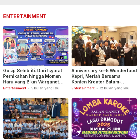
lalu
110
lalu
ENTERTAINMENT
Gosip Selebriti: Dari Isyarat
Anniversary ke-5 Wonderfood
Pernikahan hingga Momen
Kepri, Meriah Bersama
Haru yang Bikin Warganet
Konten Kreator Batam-
Berspekulasi
Tanjungpinang
Entertainment
-
5 bulan yang lalu
Entertainment
-
12 bulan yang lalu