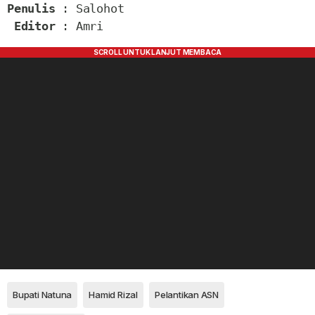
Penulis
 : Salohot

Editor
 : Amri
Bupati Natuna
Hamid Rizal
Pelantikan ASN