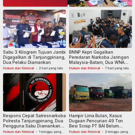
Sabu 3 Kilogram Tujuan Jambi
BNNP Kepri Gagalkan
Digagalkan di Tanjungpinang,
Peredaran Narkoba Jaringan
Dua Pelaku Diamankan
Malaysia-Batam, Dua WNA
Masih Diburu
Hukum dan Kriminal
-
2 hari yang lalu
Hukum dan Kriminal
-
7 hari yang lalu
Respons Cepat Satresnarkoba
Hampir Lima Bulan, Kasus
Polresta Tanjungpinang, Dua
Dugaan Pencurian 49 Ton
Pengguna Sabu Diamankan
Besi Scrap PT BAI Belum
Usai Dilaporkan ke Call Center
Tetapkan Tersangka
Hukum dan Kriminal
-
1 minggu yang
Hukum dan Kriminal
-
2 minggu yang