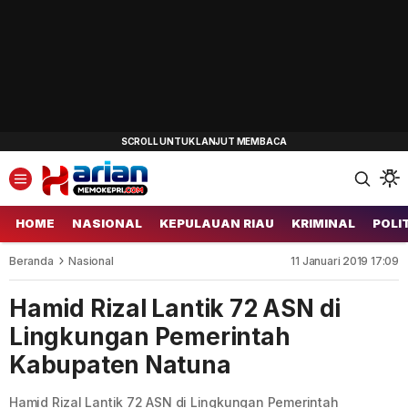
HOME
NASIONAL
KEPULAUAN RIAU
KRIMINAL
POLI
Beranda
Nasional
11 Januari 2019 17:09
Hamid Rizal Lantik 72 ASN di
Lingkungan Pemerintah
Kabupaten Natuna
Hamid Rizal Lantik 72 ASN di Lingkungan Pemerintah