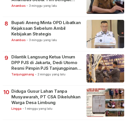
Terbagi Tangani Kasus Lain
Anambas
-
3 minggu yang lalu
Bupati Aneng Minta OPD Libatkan
8
Kejaksaan Sebelum Ambil
Kebijakan Strategis
Anambas
-
3 minggu yang lalu
Dilantik Langsung Ketua Umum
9
DPP PJS di Jakarta, Dedi Utomo
Resmi Pimpin PJS Tanjungpinang-
Bintan
Tanjungpinang
-
2 minggu yang lalu
Diduga Gusur Lahan Tanpa
10
Musyawarah, PT CSA Dikeluhkan
Warga Desa Limbung
Lingga
-
1 minggu yang lalu