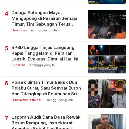
Diduga Potongan Mayat
4
Mengapung di Perairan Jemaja
Timur, Tim Gabungan Terus
Lakukan Pencarian
Headline
-
3 minggu yang lalu
BPBD Lingga Tinjau Langsung
5
Kapal Tenggelam di Perairan
Lansik, Evakuasi Dimulai Hari Ini
Peristiwa
-
3 minggu yang lalu
Polsek Bintan Timur Bekuk Dua
6
Pelaku Curat, Satu Sempat Buron
dan Ditangkap di Pelabuhan Sri
Bintan Pura
Hukum dan Kriminal
-
3 minggu yang lalu
Laporan Audit Dana Desa Rewak
7
Belum Rampung, Inspektorat
Anambas Sebut Tim Sempat