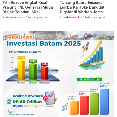
Film Believe Angkat Kisah
Tantang Suara Emasmu!
Prajurit TNI, Generasi Muda
Lomba Karaoke Dangdut
Diajak Teladani Nilai
Digelar di Warkop Jamel
Keberanian
Ganet
Entertainment
-
1 tahun yang lalu
Entertainment
-
1 tahun yang lalu