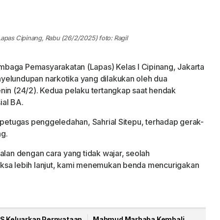
as Cipinang, Rabu (26/2/2025) foto: Ragil
baga Pemasyarakatan (Lapas) Kelas I Cipinang, Jakarta
yelundupan narkotika yang dilakukan oleh dua
nin (24/2). Kedua pelaku tertangkap saat hendak
ial BA.
n petugas penggeledahan, Sahrial Sitepu, terhadap gerak-
g.
alan dengan cara yang tidak wajar, seolah
iksa lebih lanjut, kami menemukan benda mencurigakan
S Keluarkan Pernyataan
Mahmud Marhaba Kembali