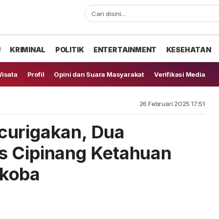
U
KRIMINAL
POLITIK
ENTERTAINMENT
KESEHATAN
isata
Profil
Opini dan Suara Masyarakat
Verifikasi Media
26 Februari 2025 17:51
curigakan, Dua
s Cipinang Ketahuan
rkoba