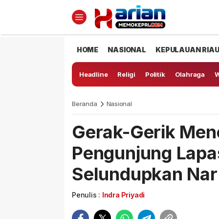
HOME
NASIONAL
KEPULAUAN RIA
Headline
Religi
Politik
Olahraga
W
Beranda
Nasional
Gerak-Gerik Men
Pengunjung Lapa
Selundupkan Na
Penulis :
Indra Priyadi