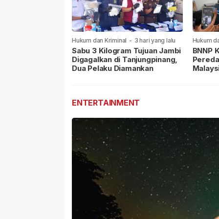
Hukum dan Kriminal
-
3 hari yang lalu
Hukum da
lalu
Sabu 3 Kilogram Tujuan Jambi
BNNP K
Digagalkan di Tanjungpinang,
Pereda
Dua Pelaku Diamankan
Malays
Masih 
ENTERTAINMENT