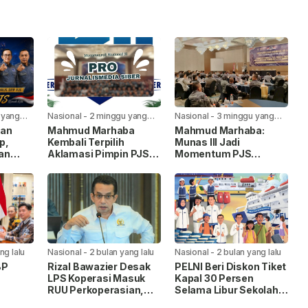
 yang
Nasional
-
2 minggu yang
Nasional
-
3 minggu yang
lalu
lalu
kan
Mahmud Marhaba
Mahmud Marhaba:
p,
Kembali Terpilih
Munas III Jadi
an
Aklamasi Pimpin PJS
Momentum PJS
ng”
Periode 2026–2027
Menuju Konstituen
an
Dewan Pers
ng lalu
Nasional
-
2 bulan yang lalu
Nasional
-
2 bulan yang lalu
BP
Rizal Bawazier Desak
PELNI Beri Diskon Tiket
LPS Koperasi Masuk
Kapal 30 Persen
RUU Perkoperasian,
Selama Libur Sekolah
uhan
Perkuat Perlindungan
2026