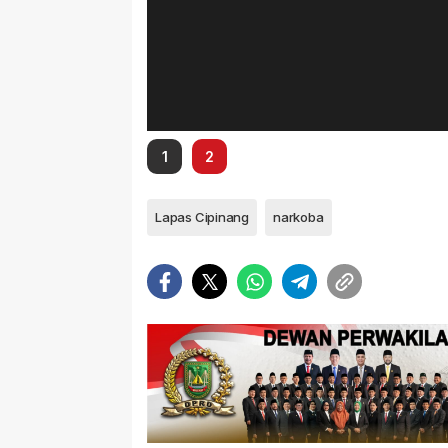
1
2
Lapas Cipinang
narkoba