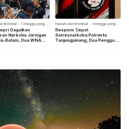
n Kriminal
-
1 minggu yang
Hukum dan Kriminal
-
1 minggu yang
lalu
epri Gagalkan
Respons Cepat
ran Narkoba Jaringan
Satresnarkoba Polresta
ia-Batam, Dua WNA
Tanjungpinang, Dua Pengguna
Diburu
Sabu Diamankan Usai
Dilaporkan ke Call Center 110