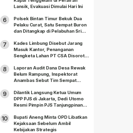
Kapal Tenggelam di Perairan
Lansik, Evakuasi Dimulai Hari Ini
Polsek Bintan Timur Bekuk Dua
6
Pelaku Curat, Satu Sempat Buron
dan Ditangkap di Pelabuhan Sri
Bintan Pura
Kades Limbung Disebut Jarang
7
Masuk Kantor, Penanganan
Sengketa Lahan PT CSA Disorot
Warga
Laporan Audit Dana Desa Rewak
8
Belum Rampung, Inspektorat
Anambas Sebut Tim Sempat
Terbagi Tangani Kasus Lain
Dilantik Langsung Ketua Umum
9
DPP PJS di Jakarta, Dedi Utomo
Resmi Pimpin PJS Tanjungpinang-
Bintan
Bupati Aneng Minta OPD Libatkan
10
Kejaksaan Sebelum Ambil
Kebijakan Strategis