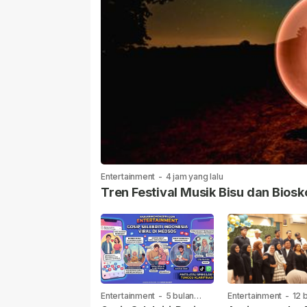
Entertainment
-
4 jam yang lalu
Tren Festival Musik Bisu dan Biosk
Entertainment
-
5 bulan
Entertainment
-
12 
yang lalu
yang lalu