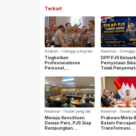
Terkait
Asahan
-
1 minggu yang lalu
Nasional
-
2 minggu
lalu
Tingkatkan
DPP PJS Keluar
Profesionalisme
Pernyataan Sika
Personel,
Tolak Penyemat
Kapolrestabes Medan
Label “Londo Ire
Ikuti Penyuluhan
kepada Wartaw
Hukum di Polda Sumut
Nasional
-
1 bulan yang lalu
Nasional
-
1 bulan ya
Menuju Konstituen
Prabowo Minta 
Dewan Pers, PJS Siap
Batam Percepat
Rampungkan
Transformasi
Persyaratan Verifikasi
Kawasan, Pelab