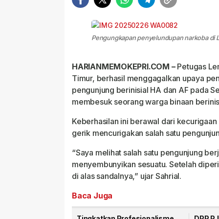
Pengungkapan penyelundupan narkoba di Lap
HARIANMEMOKEPRI.COM –
Petugas Lem
Timur, berhasil menggagalkan upaya pen
pengunjung berinisial HA dan AF pada Se
membesuk seorang warga binaan berinis
Keberhasilan ini berawal dari kecurigaa
gerik mencurigakan salah satu pengunjun
“Saya melihat salah satu pengunjung berj
menyembunyikan sesuatu. Setelah diper
di alas sandalnya,” ujar Sahrial.
Baca Juga
Tingkatkan Profesionalisme
DPP PJ