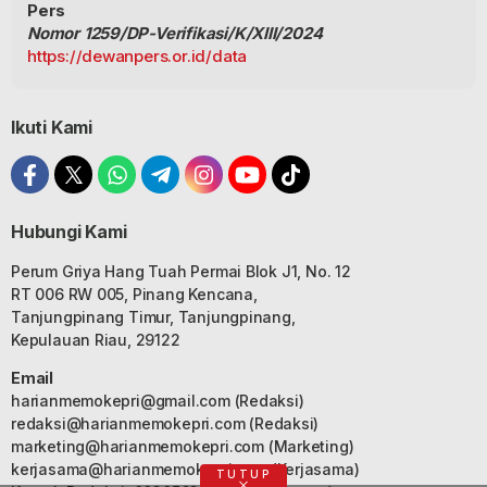
Pers
Nomor 1259/DP-Verifikasi/K/XIII/2024
https://dewanpers.or.id/data
Ikuti Kami
Hubungi Kami
Perum Griya Hang Tuah Permai Blok J1, No. 12
RT 006 RW 005, Pinang Kencana,
Tanjungpinang Timur, Tanjungpinang,
Kepulauan Riau, 29122
Email
harianmemokepri@gmail.com
(Redaksi)
redaksi@harianmemokepri.com
(Redaksi)
marketing@harianmemokepri.com
(Marketing)
kerjasama@harianmemokepri.com
(Kerjasama)
TUTUP