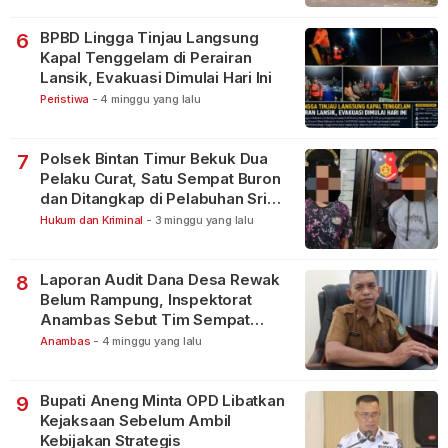
BPBD Lingga Tinjau Langsung
6
Kapal Tenggelam di Perairan
Lansik, Evakuasi Dimulai Hari Ini
Peristiwa
-
4 minggu yang lalu
Polsek Bintan Timur Bekuk Dua
7
Pelaku Curat, Satu Sempat Buron
dan Ditangkap di Pelabuhan Sri
Bintan Pura
Hukum dan Kriminal
-
3 minggu yang lalu
Laporan Audit Dana Desa Rewak
8
Belum Rampung, Inspektorat
Anambas Sebut Tim Sempat
Terbagi Tangani Kasus Lain
Anambas
-
4 minggu yang lalu
Bupati Aneng Minta OPD Libatkan
9
Kejaksaan Sebelum Ambil
Kebijakan Strategis