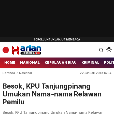
HOME
NASIONAL
KEPULAUAN RIAU
KRIMINAL
POLI
Beranda
Nasional
22 Januari 2019 14:34
Besok, KPU Tanjungpinang
Umukan Nama-nama Relawan
Pemilu
Besok, KPU Tanjungpinang Umukan Nama-nama Relawan