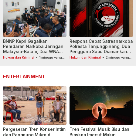
BNNP Kepri Gagalkan
Respons Cepat Satresnarkoba
Peredaran Narkoba Jaringan
Polresta Tanjungpinang, Dua
Malaysia-Batam, Dua WNA
Pengguna Sabu Diamankan
Masih Diburu
Usai Dilaporkan ke Call Center
Hukum dan Kriminal
-
1 minggu yang
Hukum dan Kriminal
-
2 minggu yang
lalu
lalu
110
ENTERTAINMENT
Pergeseran Tren Konser Intim
Tren Festival Musik Bisu dan
dan Panggung Mikro di
Bioskop Imersif Makin