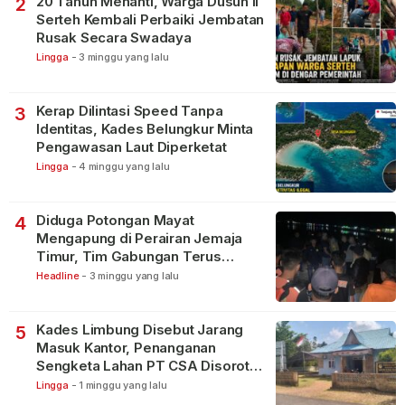
20 Tahun Menanti, Warga Dusun II
2
Serteh Kembali Perbaiki Jembatan
Rusak Secara Swadaya
Lingga
-
3 minggu yang lalu
Kerap Dilintasi Speed Tanpa
3
Identitas, Kades Belungkur Minta
Pengawasan Laut Diperketat
Lingga
-
4 minggu yang lalu
Diduga Potongan Mayat
4
Mengapung di Perairan Jemaja
Timur, Tim Gabungan Terus
Lakukan Pencarian
Headline
-
3 minggu yang lalu
Kades Limbung Disebut Jarang
5
Masuk Kantor, Penanganan
Sengketa Lahan PT CSA Disorot
Warga
Lingga
-
1 minggu yang lalu