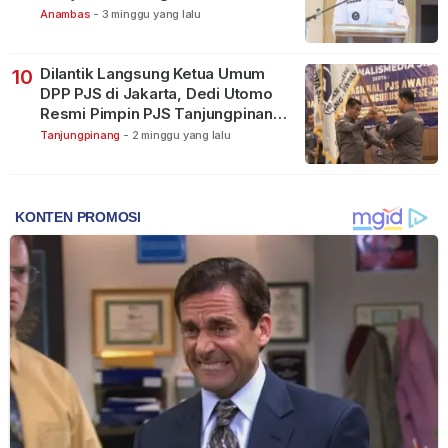
Anambas
-
3 minggu yang lalu
Dilantik Langsung Ketua Umum
10
DPP PJS di Jakarta, Dedi Utomo
Resmi Pimpin PJS Tanjungpinang-
Bintan
Tanjungpinang
-
2 minggu yang lalu