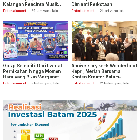
Kalangan Pencinta Musik
Diminati Perkotaan
Indonesia
Entertainment
-
24 jam yang lalu
Entertainment
-
2 hari yang lalu
Gosip Selebriti: Dari Isyarat
Anniversary ke-5 Wonderfood
Pernikahan hingga Momen
Kepri, Meriah Bersama
Haru yang Bikin Warganet
Konten Kreator Batam-
Berspekulasi
Tanjungpinang
Entertainment
-
5 bulan yang lalu
Entertainment
-
12 bulan yang lalu