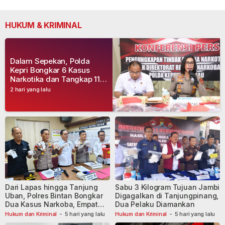
HUKUM & KRIMINAL
Dalam Sepekan, Polda
Kepri Bongkar 6 Kasus
Narkotika dan Tangkap 11
Tersangka
2 hari yang lalu
Dari Lapas hingga Tanjung
Sabu 3 Kilogram Tujuan Jambi
Uban, Polres Bintan Bongkar
Digagalkan di Tanjungpinang,
Dua Kasus Narkoba, Empat
Dua Pelaku Diamankan
Tersangka Dibekuk
Hukum dan Kriminal
-
5 hari yang lalu
Hukum dan Kriminal
-
5 hari yang lalu