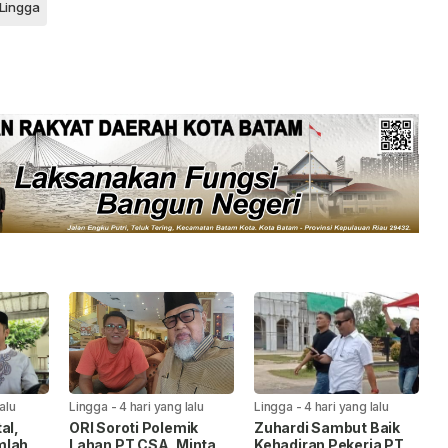
 Lingga
lalu
Lingga
-
4 hari yang lalu
Lingga
-
4 hari yang lalu
al,
ORI Soroti Polemik
Zuhardi Sambut Baik
mlah
Lahan PT CSA, Minta
Kehadiran Pekerja PT