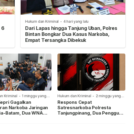
Hukum dan Kriminal
-
4 hari yang lalu
 6
Dari Lapas hingga Tanjung Uban, Polres
Bintan Bongkar Dua Kasus Narkoba,
Empat Tersangka Dibekuk
n Kriminal
-
1 minggu yang
Hukum dan Kriminal
-
2 minggu yang
lalu
epri Gagalkan
Respons Cepat
ran Narkoba Jaringan
Satresnarkoba Polresta
ia-Batam, Dua WNA
Tanjungpinang, Dua Pengguna
Diburu
Sabu Diamankan Usai
Dilaporkan ke Call Center 110