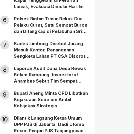
Kapal Tenggelam di Perairan
Lansik, Evakuasi Dimulai Hari Ini
Polsek Bintan Timur Bekuk Dua
6
Pelaku Curat, Satu Sempat Buron
dan Ditangkap di Pelabuhan Sri
Bintan Pura
Kades Limbung Disebut Jarang
7
Masuk Kantor, Penanganan
Sengketa Lahan PT CSA Disorot
Warga
Laporan Audit Dana Desa Rewak
8
Belum Rampung, Inspektorat
Anambas Sebut Tim Sempat
Terbagi Tangani Kasus Lain
Bupati Aneng Minta OPD Libatkan
9
Kejaksaan Sebelum Ambil
Kebijakan Strategis
Dilantik Langsung Ketua Umum
10
DPP PJS di Jakarta, Dedi Utomo
Resmi Pimpin PJS Tanjungpinang-