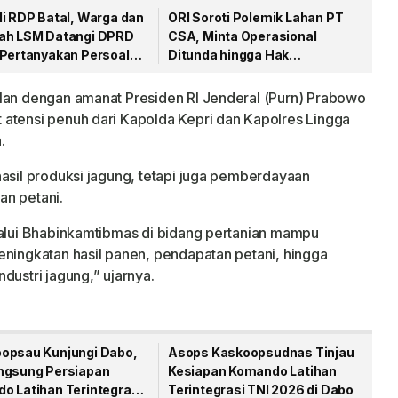
li RDP Batal, Warga dan
ORI Soroti Polemik Lahan PT
ah LSM Datangi DPRD
CSA, Minta Operasional
 Pertanyakan Persoalan
Ditunda hingga Hak
A
Masyarakat Dipastikan
alan dengan amanat Presiden RI Jenderal (Purn) Prabowo
 atensi penuh dari Kapolda Kepri dan Kapolres Lingga
.
hasil produksi jagung, tetapi juga pemberdayaan
an petani.
lalui Bhabinkamtibmas di bidang pertanian mampu
eningkatan hasil panen, pendapatan petani, hingga
stri jagung,” ujarnya.
opsau Kunjungi Dabo,
Asops Kaskoopsudnas Tinjau
ngsung Persiapan
Kesiapan Komando Latihan
o Latihan Terintegrasi
Terintegrasi TNI 2026 di Dabo