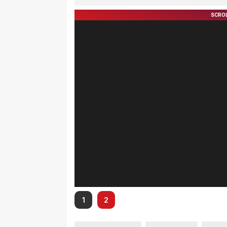
Hak Masyarakat
TNI 20
1
2