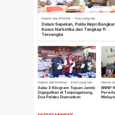
Hukum dan Kriminal
-
1 hari yang lalu
Dalam Sepekan, Polda Kepri Bongkar
Kasus Narkotika dan Tangkap 11
Tersangka
Hukum dan Kriminal
-
4 hari yang lalu
Hukum da
lalu
Sabu 3 Kilogram Tujuan Jambi
BNNP K
Digagalkan di Tanjungpinang,
Pereda
Dua Pelaku Diamankan
Malays
Masih 