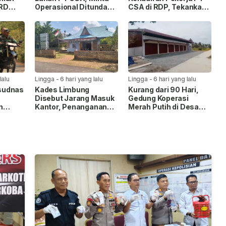
PRD
Operasional Ditunda
CSA di RDP, Tekankan
akan
hingga Hak Masyarakat
Penyelesaian Hak
SA
Dipastikan
Masyarakat
lalu
Lingga
-
6 hari yang lalu
Lingga
-
6 hari yang lalu
sudnas
Kades Limbung
Kurang dari 90 Hari,
Disebut Jarang Masuk
Gedung Koperasi
n
Kantor, Penanganan
Merah Putih di Desa
I 2026
Sengketa Lahan PT
Penaah Rampung
CSA Disorot Warga
Dibangun