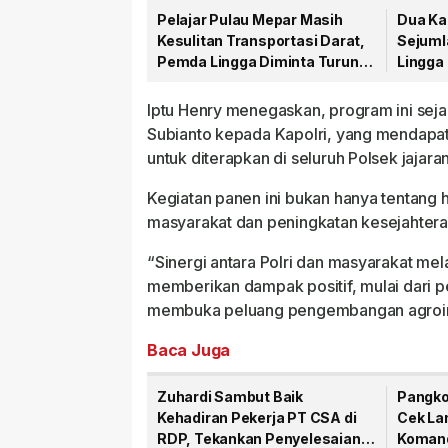
Pelajar Pulau Mepar Masih
Dua Ka
Kesulitan Transportasi Darat,
Sejuml
Pemda Lingga Diminta Turun
Lingga
Tangan
PT CS
Iptu Henry menegaskan, program ini sej
Subianto kepada Kapolri, yang mendapat
untuk diterapkan di seluruh Polsek jajaran
Kegiatan panen ini bukan hanya tentang 
masyarakat dan peningkatan kesejahtera
“Sinergi antara Polri dan masyarakat me
memberikan dampak positif, mulai dari p
membuka peluang pengembangan agroindu
Baca Juga
Zuhardi Sambut Baik
Pangko
Kehadiran Pekerja PT CSA di
Cek La
RDP, Tekankan Penyelesaian
Komand