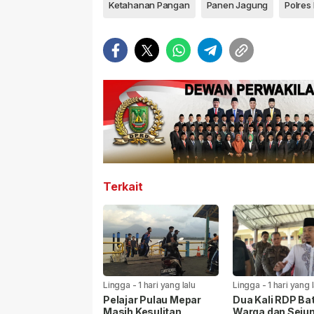
Ketahanan Pangan
Panen Jagung
Polres
Terkait
Lingga
-
1 hari yang lalu
Lingga
-
1 hari yang 
Pelajar Pulau Mepar
Dua Kali RDP Bat
Masih Kesulitan
Warga dan Seju