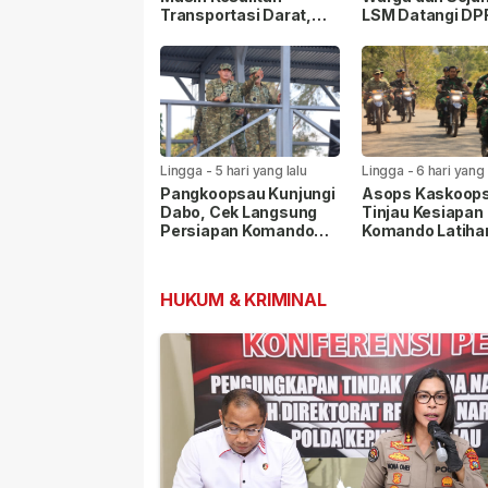
Transportasi Darat,
LSM Datangi D
Pemda Lingga Diminta
Lingga Pertany
Turun Tangan
Persoalan PT C
Lingga
-
5 hari yang lalu
Lingga
-
6 hari yang 
Pangkoopsau Kunjungi
Asops Kaskoop
Dabo, Cek Langsung
Tinjau Kesiapan
Persiapan Komando
Komando Latiha
Latihan Terintegrasi
Terintegrasi TN
TNI 2026
di Dabo
HUKUM & KRIMINAL