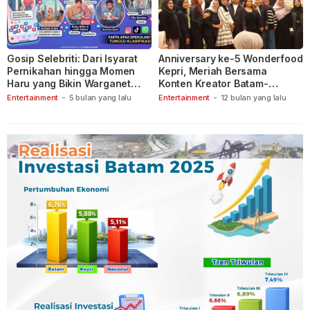
Gosip Selebriti: Dari Isyarat
Anniversary ke-5 Wonderfood
Pernikahan hingga Momen
Kepri, Meriah Bersama
Haru yang Bikin Warganet
Konten Kreator Batam-
Berspekulasi
Tanjungpinang
Entertainment
-
5 bulan yang lalu
Entertainment
-
12 bulan yang lalu