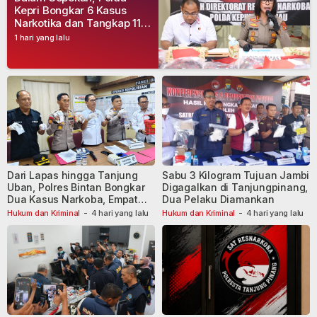
Kepri Bongkar 6 Kasus
Narkotika dan Tangkap 11
Tersangka
1 hari yang lalu
Dari Lapas hingga Tanjung
Sabu 3 Kilogram Tujuan Jambi
Uban, Polres Bintan Bongkar
Digagalkan di Tanjungpinang,
Dua Kasus Narkoba, Empat
Dua Pelaku Diamankan
Tersangka Dibekuk
Hukum dan Kriminal
-
4 hari yang lalu
Hukum dan Kriminal
-
4 hari yang lalu