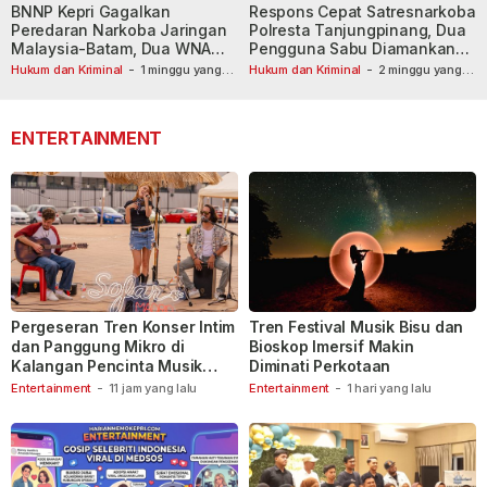
BNNP Kepri Gagalkan
Respons Cepat Satresnarkoba
Peredaran Narkoba Jaringan
Polresta Tanjungpinang, Dua
Malaysia-Batam, Dua WNA
Pengguna Sabu Diamankan
Masih Diburu
Usai Dilaporkan ke Call Center
Hukum dan Kriminal
-
1 minggu yang
Hukum dan Kriminal
-
2 minggu yang
lalu
lalu
110
ENTERTAINMENT
Pergeseran Tren Konser Intim
Tren Festival Musik Bisu dan
dan Panggung Mikro di
Bioskop Imersif Makin
Kalangan Pencinta Musik
Diminati Perkotaan
Indonesia
Entertainment
-
11 jam yang lalu
Entertainment
-
1 hari yang lalu