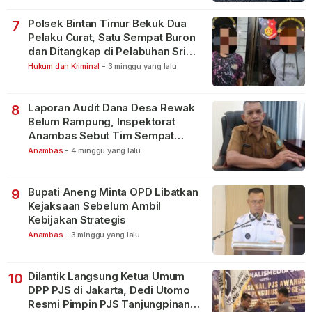
Polsek Bintan Timur Bekuk Dua
7
Pelaku Curat, Satu Sempat Buron
dan Ditangkap di Pelabuhan Sri
Bintan Pura
Hukum dan Kriminal
-
3 minggu yang lalu
Laporan Audit Dana Desa Rewak
8
Belum Rampung, Inspektorat
Anambas Sebut Tim Sempat
Terbagi Tangani Kasus Lain
Anambas
-
4 minggu yang lalu
Bupati Aneng Minta OPD Libatkan
9
Kejaksaan Sebelum Ambil
Kebijakan Strategis
Anambas
-
3 minggu yang lalu
Dilantik Langsung Ketua Umum
10
DPP PJS di Jakarta, Dedi Utomo
Resmi Pimpin PJS Tanjungpinang-