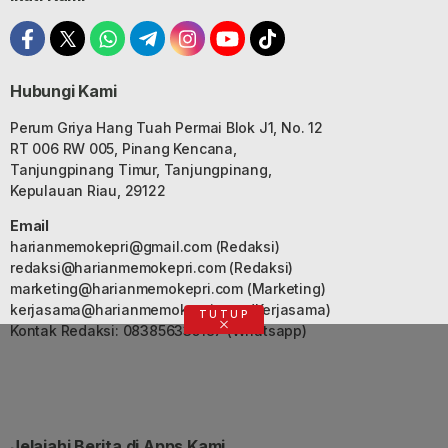
Hubungi Kami
Perum Griya Hang Tuah Permai Blok J1, No. 12
RT 006 RW 005, Pinang Kencana,
Tanjungpinang Timur, Tanjungpinang,
Kepulauan Riau, 29122
Email
harianmemokepri@gmail.com
(Redaksi)
redaksi@harianmemokepri.com
(Redaksi)
marketing@harianmemokepri.com
(Marketing)
kerjasama@harianmemokepri.com
(Kerjasama)
TUTUP
Kontak Redaksi: 083856335187 (Whatsapp)
Jelajahi Berita di Apps Kami