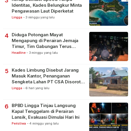
3
Identitas, Kades Belungkur Minta
Pengawasan Laut Diperketat
Lingga
-
3 minggu yang lalu
Diduga Potongan Mayat
4
Mengapung di Perairan Jemaja
Timur, Tim Gabungan Terus
Lakukan Pencarian
Headline
-
3 minggu yang lalu
Kades Limbung Disebut Jarang
5
Masuk Kantor, Penanganan
Sengketa Lahan PT CSA Disorot
Warga
Lingga
-
6 hari yang lalu
BPBD Lingga Tinjau Langsung
6
Kapal Tenggelam di Perairan
Lansik, Evakuasi Dimulai Hari Ini
Peristiwa
-
4 minggu yang lalu