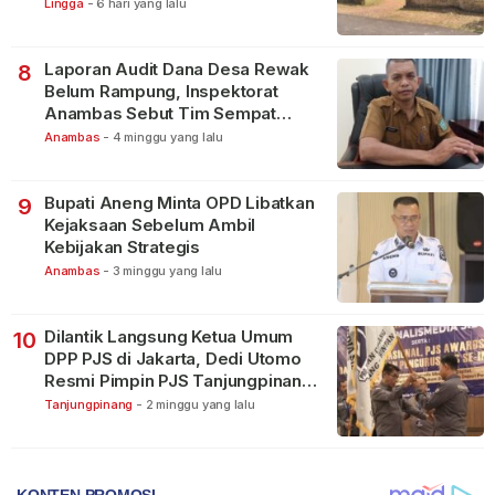
Warga
Lingga
-
6 hari yang lalu
Laporan Audit Dana Desa Rewak
8
Belum Rampung, Inspektorat
Anambas Sebut Tim Sempat
Terbagi Tangani Kasus Lain
Anambas
-
4 minggu yang lalu
Bupati Aneng Minta OPD Libatkan
9
Kejaksaan Sebelum Ambil
Kebijakan Strategis
Anambas
-
3 minggu yang lalu
Dilantik Langsung Ketua Umum
10
DPP PJS di Jakarta, Dedi Utomo
Resmi Pimpin PJS Tanjungpinang-
Bintan
Tanjungpinang
-
2 minggu yang lalu