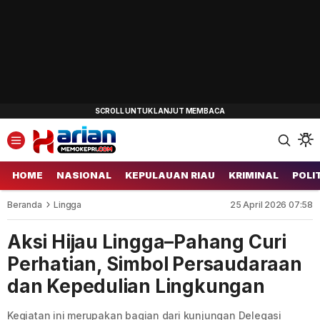
HOME
NASIONAL
KEPULAUAN RIAU
KRIMINAL
POLI
Beranda
Lingga
25 April 2026 07:58
Aksi Hijau Lingga–Pahang Curi
Perhatian, Simbol Persaudaraan
dan Kepedulian Lingkungan
Kegiatan ini merupakan bagian dari kunjungan Delegasi