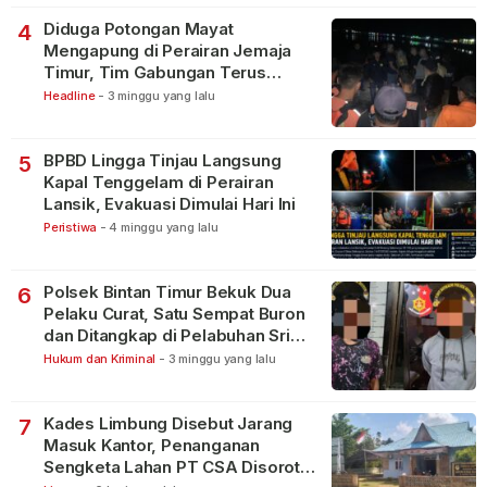
Diduga Potongan Mayat
4
Mengapung di Perairan Jemaja
Timur, Tim Gabungan Terus
Lakukan Pencarian
Headline
-
3 minggu yang lalu
BPBD Lingga Tinjau Langsung
5
Kapal Tenggelam di Perairan
Lansik, Evakuasi Dimulai Hari Ini
Peristiwa
-
4 minggu yang lalu
Polsek Bintan Timur Bekuk Dua
6
Pelaku Curat, Satu Sempat Buron
dan Ditangkap di Pelabuhan Sri
Bintan Pura
Hukum dan Kriminal
-
3 minggu yang lalu
Kades Limbung Disebut Jarang
7
Masuk Kantor, Penanganan
Sengketa Lahan PT CSA Disorot