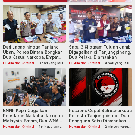
Dari Lapas hingga Tanjung
Sabu 3 Kilogram Tujuan Jambi
Uban, Polres Bintan Bongkar
Digagalkan di Tanjungpinang,
Dua Kasus Narkoba, Empat
Dua Pelaku Diamankan
Tersangka Dibekuk
Hukum dan Kriminal
-
3 hari yang lalu
Hukum dan Kriminal
-
4 hari yang lalu
BNNP Kepri Gagalkan
Respons Cepat Satresnarkoba
Peredaran Narkoba Jaringan
Polresta Tanjungpinang, Dua
Malaysia-Batam, Dua WNA
Pengguna Sabu Diamankan
Masih Diburu
Usai Dilaporkan ke Call Center
Hukum dan Kriminal
-
1 minggu yang
Hukum dan Kriminal
-
2 minggu yang
lalu
lalu
110