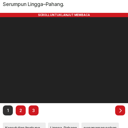
Serumpun Lingga–Pahang.
1
2
3
Kepedulian lingkungan
Lingga-Pahang
penanaman pohon