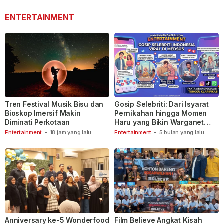
ENTERTAINMENT
Tren Festival Musik Bisu dan
Gosip Selebriti: Dari Isyarat
Bioskop Imersif Makin
Pernikahan hingga Momen
Diminati Perkotaan
Haru yang Bikin Warganet
Berspekulasi
Entertainment
-
18 jam yang lalu
Entertainment
-
5 bulan yang lalu
Anniversary ke-5 Wonderfood
Film Believe Angkat Kisah