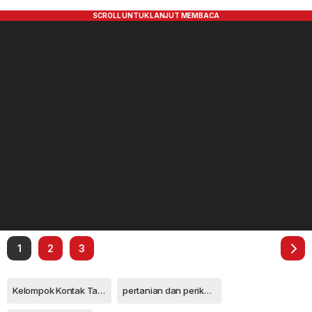
1
2
3
Kelompok Kontak Tani Nelayan Andalan
pertanian dan perikanan