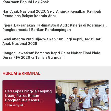
Komitmen Penuhi Hak Anak
Hari Anak Nasional 2026, Selvi Ananda Kenalkan Kembali
Permainan Rakyat kepada Anak
Irjenal Laksanakan Taklimat Awal Audit Kinerja di Koarmada I,
Pangkoarmada I Berikan Pendampingan
Selvi Ananda Putri Dijadwalkan Kunjungi Kepri, Hadiri Hari
Anak Nasional 2026
Jangan Lewatkan! Pemprov Kepri Gelar Nobar Final Piala
Dunia FIFA 2026 di Taman Gurindam
HUKUM & KRIMINAL
Dari Lapas hingga Tanjung
Uban, Polres Bintan
Bongkar Dua Kasus
Narkoba, Empat Tersangka
1 hari yang lalu
Dibekuk