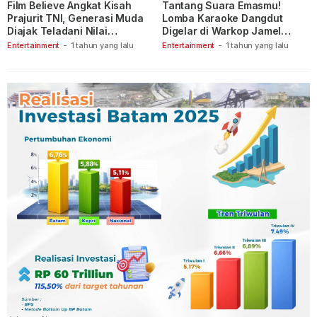
Film Believe Angkat Kisah
Tantang Suara Emasmu!
Prajurit TNI, Generasi Muda
Lomba Karaoke Dangdut
Diajak Teladani Nilai
Digelar di Warkop Jamel
Keberanian
Ganet
Entertainment
-
1 tahun yang lalu
Entertainment
-
1 tahun yang lalu