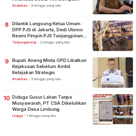
Terbagi Tangani Kasus Lain
Anambas
-
3 minggu yang lalu
Dilantik Langsung Ketua Umum
8
DPP PJS di Jakarta, Dedi Utomo
Resmi Pimpin PJS Tanjungpinang-
Bintan
Tanjungpinang
-
2 minggu yang lalu
Bupati Aneng Minta OPD Libatkan
9
Kejaksaan Sebelum Ambil
Kebijakan Strategis
Anambas
-
3 minggu yang lalu
Diduga Gusur Lahan Tanpa
10
Musyawarah, PT CSA Dikeluhkan
Warga Desa Limbung
Lingga
-
1 minggu yang lalu