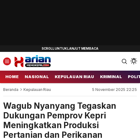
HOME
NASIONAL
KEPULAUAN RIAU
KRIMINAL
POLI
Beranda
Kepulauan Riau
5 November 2025 22:25
Wagub Nyanyang Tegaskan
Dukungan Pemprov Kepri
Meningkatkan Produksi
Pertanian dan Perikanan