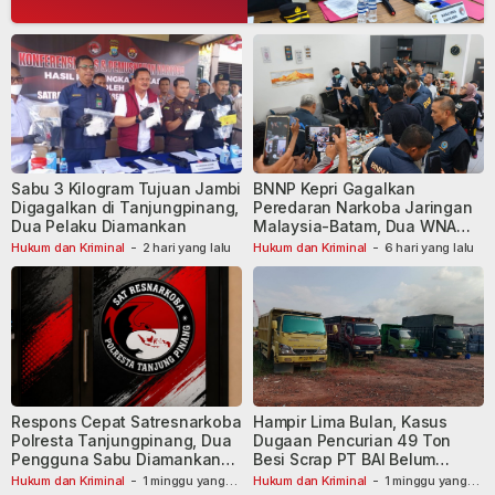
Sabu 3 Kilogram Tujuan Jambi
BNNP Kepri Gagalkan
Digagalkan di Tanjungpinang,
Peredaran Narkoba Jaringan
Dua Pelaku Diamankan
Malaysia-Batam, Dua WNA
Masih Diburu
Hukum dan Kriminal
-
2 hari yang lalu
Hukum dan Kriminal
-
6 hari yang lalu
Respons Cepat Satresnarkoba
Hampir Lima Bulan, Kasus
Polresta Tanjungpinang, Dua
Dugaan Pencurian 49 Ton
Pengguna Sabu Diamankan
Besi Scrap PT BAI Belum
Usai Dilaporkan ke Call Center
Tetapkan Tersangka
Hukum dan Kriminal
-
1 minggu yang
Hukum dan Kriminal
-
1 minggu yang
lalu
lalu