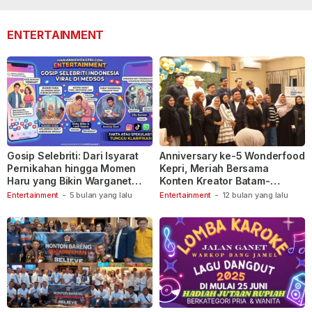
110
ENTERTAINMENT
Gosip Selebriti: Dari Isyarat
Anniversary ke-5 Wonderfood
Pernikahan hingga Momen
Kepri, Meriah Bersama
Haru yang Bikin Warganet
Konten Kreator Batam-
Berspekulasi
Tanjungpinang
Entertainment
-
5 bulan yang lalu
Entertainment
-
12 bulan yang lalu