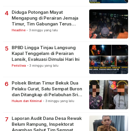
Diduga Potongan Mayat
4
Mengapung di Perairan Jemaja
Timur, Tim Gabungan Terus
Lakukan Pencarian
Headline
-
3 minggu yang lalu
BPBD Lingga Tinjau Langsung
5
Kapal Tenggelam di Perairan
Lansik, Evakuasi Dimulai Hari Ini
Peristiwa
-
3 minggu yang lalu
Polsek Bintan Timur Bekuk Dua
6
Pelaku Curat, Satu Sempat Buron
dan Ditangkap di Pelabuhan Sri
Bintan Pura
Hukum dan Kriminal
-
3 minggu yang lalu
Laporan Audit Dana Desa Rewak
7
Belum Rampung, Inspektorat
Anambas Sebut Tim Sempat