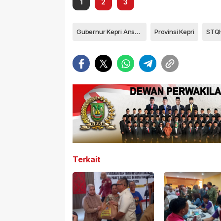
1
2
3
Gubernur Kepri Ansar Ahmad
Provinsi Kepri
STQH
Terkait