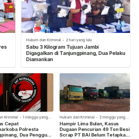
Hukum dan Kriminal
-
2 hari yang lalu
res
Sabu 3 Kilogram Tujuan Jambi
Digagalkan di Tanjungpinang, Dua Pelaku
Diamankan
n Kriminal
-
1 minggu yang
Hukum dan Kriminal
-
2 minggu yang
lalu
s Cepat
Hampir Lima Bulan, Kasus
narkoba Polresta
Dugaan Pencurian 49 Ton Besi
gpinang, Dua Pengguna
Scrap PT BAI Belum Tetapkan