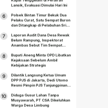
Kapal Tenggelam di Perairan
Lansik, Evakuasi Dimulai Hari Ini
Polsek Bintan Timur Bekuk Dua
6
Pelaku Curat, Satu Sempat Buron
dan Ditangkap di Pelabuhan Sri
Bintan Pura
Laporan Audit Dana Desa Rewak
7
Belum Rampung, Inspektorat
Anambas Sebut Tim Sempat
Terbagi Tangani Kasus Lain
Bupati Aneng Minta OPD Libatkan
8
Kejaksaan Sebelum Ambil
Kebijakan Strategis
Dilantik Langsung Ketua Umum
9
DPP PJS di Jakarta, Dedi Utomo
Resmi Pimpin PJS Tanjungpinang-
Bintan
Diduga Gusur Lahan Tanpa
10
Musyawarah, PT CSA Dikeluhkan
Warga Desa Limbung