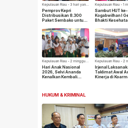
Kepulauan Riau
-
3 hari yang
Kepulauan Riau
-
1 
lalu
yang lalu
Pemprov Kepri
Sambut HUT ke-8
Distribusikan 8.300
Kogabwilhan I Ge
Paket Sembako untuk
Bhakti Kesehata
Warga di Seluruh
Sosial di
Kabupaten/Kota
Tanjungpinang
Kepulauan Riau
-
2 minggu
Kepulauan Riau
-
2 
yang lalu
yang lalu
Hari Anak Nasional
Irjenal Laksana
2026, Selvi Ananda
Taklimat Awal A
Kenalkan Kembali
Kinerja di Koarm
Permainan Rakyat
Pangkoarmada I
kepada Anak
Berikan Pendam
HUKUM & KRIMINAL