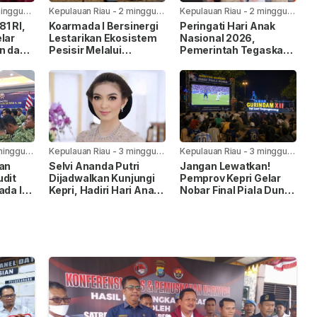
minggu
Kepulauan Riau
-
2 minggu
Kepulauan Riau
-
2 minggu
yang lalu
yang lalu
1 RI,
Koarmada I Bersinergi
Peringati Hari Anak
lar
Lestarikan Ekosistem
Nasional 2026,
n dan
Pesisir Melalui
Pemerintah Tegaskan
Penanaman Mangrove
Komitmen Penuhi Hak
Anak
minggu
Kepulauan Riau
-
3 minggu
Kepulauan Riau
-
3 minggu
yang lalu
yang lalu
kan
Selvi Ananda Putri
Jangan Lewatkan!
udit
Dijadwalkan Kunjungi
Pemprov Kepri Gelar
ada I,
Kepri, Hadiri Hari Anak
Nobar Final Piala Dunia
Nasional 2026
FIFA 2026 di Taman
pingan
Gurindam