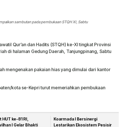
mpaikan sambutan pada pembukaan STQH XI, Sabtu
awatil Qur’an dan Hadits (STQH) ke-XI tingkat Provinsi
iah di halaman Gedung Daerah, Tanjungpinang, Sabtu
ah mengenakan pakaian hias yang dimulai dari kantor
bupaten/kota se-Kepri turut memeriahkan pembukaan
 HUT ke-81 RI,
Koarmada I Bersinergi
lhan I Gelar Bhakti
Lestarikan Ekosistem Pesisir