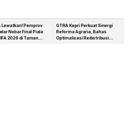
 Lewatkan! Pemprov
GTRA Kepri Perkuat Sinergi
elar Nobar Final Piala
Reforma Agraria, Bahas
FIFA 2026 di Taman
Optimalisasi Redistribusi
dam
Tanah HPL Bank Tanah