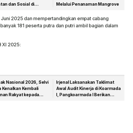
an dan Sosial di
Melalui Penanaman Mangrove
gpinang
 25 Juni 2025 dan mempertandingkan empat cabang
banyak 181 peserta putra dan putri ambil bagian dalam
 XI 2025:
ak Nasional 2026, Selvi
Irjenal Laksanakan Taklimat
 Kenalkan Kembali
Awal Audit Kinerja di Koarmada
nan Rakyat kepada
I, Pangkoarmada I Berikan
Pendampingan