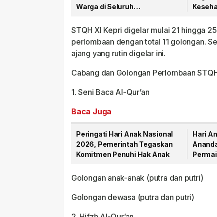
Warga di Seluruh
Kesehat
Kabupaten/Kota
Tanjun
STQH XI Kepri digelar mulai 21 hingga
perlombaan dengan total 11 golongan. Se
ajang yang rutin digelar ini.
Cabang dan Golongan Perlombaan STQH
1. Seni Baca Al-Qur’an
Baca Juga
Peringati Hari Anak Nasional
Hari An
2026, Pemerintah Tegaskan
Ananda
Komitmen Penuhi Hak Anak
Permai
Anak
Golongan anak-anak (putra dan putri)
Golongan dewasa (putra dan putri)
2. Hifzh Al-Qur’an