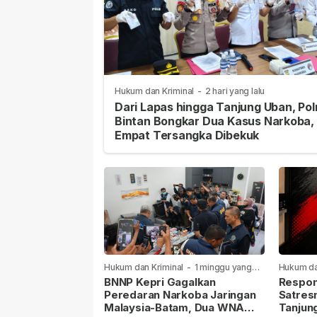
Hukum dan Kriminal
-
2 hari yang lalu
Dari Lapas hingga Tanjung Uban, Pol
Bintan Bongkar Dua Kasus Narkoba,
Empat Tersangka Dibekuk
Hukum dan Kriminal
-
1 minggu yang
Hukum da
lalu
lalu
BNNP Kepri Gagalkan
Respon
Peredaran Narkoba Jaringan
Satres
Malaysia-Batam, Dua WNA
Tanjun