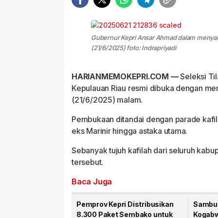
Gubernur Kepri Ansar Ahmad dalam menya
(21/6/2025) foto: Indrapriyadi
HARIANMEMOKEPRI.COM —
Seleksi Til
Kepulauan Riau resmi dibuka dengan mer
(21/6/2025) malam.
Pembukaan ditandai dengan parade kafil
eks Marinir hingga astaka utama.
Sebanyak tujuh kafilah dari seluruh ka
tersebut.
Baca Juga
Pemprov Kepri Distribusikan
Sambut
8.300 Paket Sembako untuk
Kogabwi