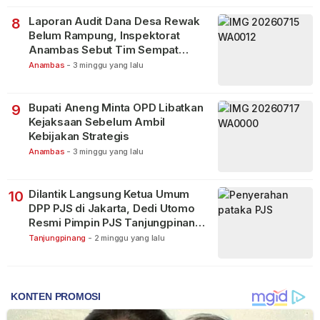
Laporan Audit Dana Desa Rewak
8
Belum Rampung, Inspektorat
Anambas Sebut Tim Sempat
Terbagi Tangani Kasus Lain
Anambas
-
3 minggu yang lalu
Bupati Aneng Minta OPD Libatkan
9
Kejaksaan Sebelum Ambil
Kebijakan Strategis
Anambas
-
3 minggu yang lalu
Dilantik Langsung Ketua Umum
10
DPP PJS di Jakarta, Dedi Utomo
Resmi Pimpin PJS Tanjungpinang-
Bintan
Tanjungpinang
-
2 minggu yang lalu