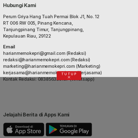
Hubungi Kami
Perum Griya Hang Tuah Permai Blok J1, No. 12
RT 006 RW 005, Pinang Kencana,
Tanjungpinang Timur, Tanjungpinang,
Kepulauan Riau, 29122
Email
harianmemokepri@gmail.com
(Redaksi)
redaksi@harianmemokepri.com
(Redaksi)
marketing@harianmemokepri.com
(Marketing)
kerjasama@harianmemokepri.com
(Kerjasama)
TUTUP
Kontak Redaksi: 083856335187 (Whatsapp)
Jelajahi Berita di Apps Kami