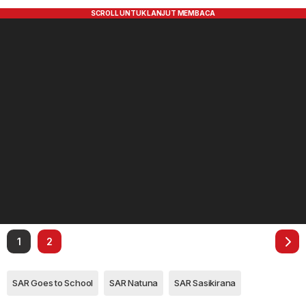
1
2
SAR Goes to School
SAR Natuna
SAR Sasikirana