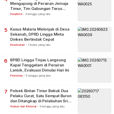
Mengapung di Perairan Jemaja
Timur, Tim Gabungan Terus
Lakukan Pencarian
Headline
-
3 minggu yang lalu
Kasus Malaria Melonjak di Desa
5
Sekanah, DPRD Lingga Minta
Dinkes Bertindak Cepat
Kesehatan
-
1 bulan yang lalu
BPBD Lingga Tinjau Langsung
6
Kapal Tenggelam di Perairan
Lansik, Evakuasi Dimulai Hari Ini
Peristiwa
-
3 minggu yang lalu
Polsek Bintan Timur Bekuk Dua
7
Pelaku Curat, Satu Sempat Buron
dan Ditangkap di Pelabuhan Sri
Bintan Pura
Hukum dan Kriminal
-
3 minggu yang lalu