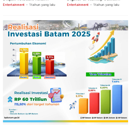
Keberanian
Ganet
Entertainment
-
1 tahun yang lalu
Entertainment
-
1 tahun yang lalu