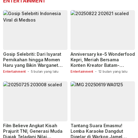
ENTERTAINMENT
Gosip Selebriti: Dari Isyarat
Anniversary ke-5 Wonderfood
Pernikahan hingga Momen
Kepri, Meriah Bersama
Haru yang Bikin Warganet
Konten Kreator Batam-
Berspekulasi
Tanjungpinang
Entertainment
-
5 bulan yang lalu
Entertainment
-
12 bulan yang lalu
Film Believe Angkat Kisah
Tantang Suara Emasmu!
Prajurit TNI, Generasi Muda
Lomba Karaoke Dangdut
Diajak Teladani Nilai
Digelar di Warkop Jamel