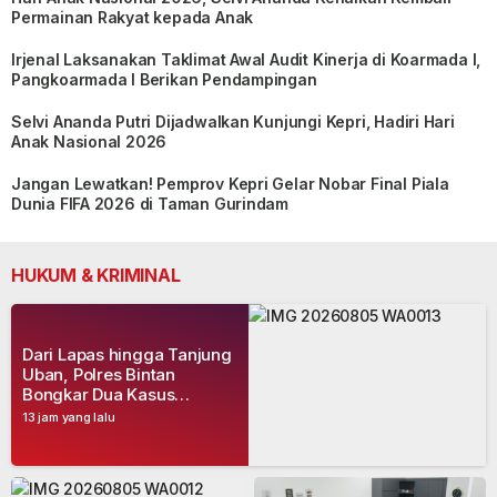
Permainan Rakyat kepada Anak
Irjenal Laksanakan Taklimat Awal Audit Kinerja di Koarmada I,
Pangkoarmada I Berikan Pendampingan
Selvi Ananda Putri Dijadwalkan Kunjungi Kepri, Hadiri Hari
Anak Nasional 2026
Jangan Lewatkan! Pemprov Kepri Gelar Nobar Final Piala
Dunia FIFA 2026 di Taman Gurindam
HUKUM & KRIMINAL
Dari Lapas hingga Tanjung
Uban, Polres Bintan
Bongkar Dua Kasus
Narkoba, Empat Tersangka
13 jam yang lalu
Dibekuk