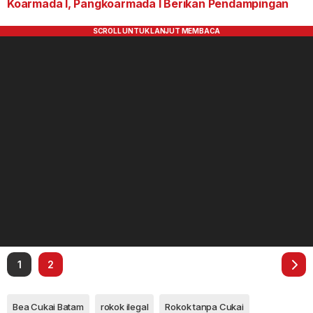
Koarmada I, Pangkoarmada I Berikan Pendampingan
1
2
Bea Cukai Batam
rokok ilegal
Rokok tanpa Cukai