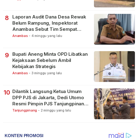
Laporan Audit Dana Desa Rewak
8
Belum Rampung, Inspektorat
Anambas Sebut Tim Sempat
Terbagi Tangani Kasus Lain
Anambas
-
4 minggu yang lalu
Bupati Aneng Minta OPD Libatkan
9
Kejaksaan Sebelum Ambil
Kebijakan Strategis
Anambas
-
3 minggu yang lalu
Dilantik Langsung Ketua Umum
10
DPP PJS di Jakarta, Dedi Utomo
Resmi Pimpin PJS Tanjungpinang-
Bintan
Tanjungpinang
-
2 minggu yang lalu