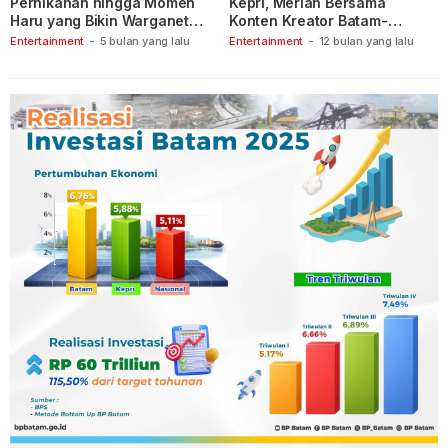
Pernikahan hingga Momen
Kepri, Meriah Bersama
Haru yang Bikin Warganet
Konten Kreator Batam-
Berspekulasi
Tanjungpinang
Entertainment
-
5 bulan yang lalu
Entertainment
-
12 bulan yang lalu