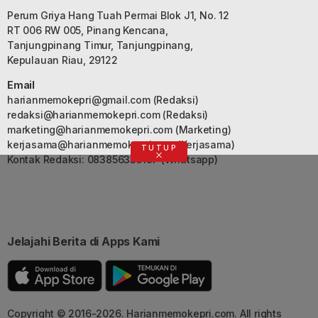
Perum Griya Hang Tuah Permai Blok J1, No. 12
RT 006 RW 005, Pinang Kencana,
Tanjungpinang Timur, Tanjungpinang,
Kepulauan Riau, 29122
Email
harianmemokepri@gmail.com
(Redaksi)
redaksi@harianmemokepri.com
(Redaksi)
marketing@harianmemokepri.com
(Marketing)
kerjasama@harianmemokepri.com
(Kerjasama)
TUTUP
Kontak Redaksi: 083856335187 (Whatsapp)
Jelajahi Berita di Apps Kami
Copyright © 2016-2026. Harianmemokepri.com. All rights