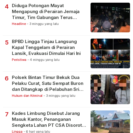
Diduga Potongan Mayat
4
Mengapung di Perairan Jemaja
Timur, Tim Gabungan Terus
Lakukan Pencarian
Headline
-
3 minggu yang lalu
BPBD Lingga Tinjau Langsung
5
Kapal Tenggelam di Perairan
Lansik, Evakuasi Dimulai Hari Ini
Peristiwa
-
4 minggu yang lalu
Polsek Bintan Timur Bekuk Dua
6
Pelaku Curat, Satu Sempat Buron
dan Ditangkap di Pelabuhan Sri
Bintan Pura
Hukum dan Kriminal
-
3 minggu yang lalu
Kades Limbung Disebut Jarang
7
Masuk Kantor, Penanganan
Sengketa Lahan PT CSA Disorot
Warga
Lingga
-
6 hari yang lalu