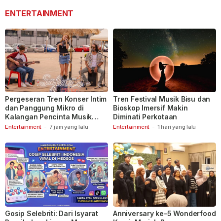
ENTERTAINMENT
Pergeseran Tren Konser Intim
Tren Festival Musik Bisu dan
dan Panggung Mikro di
Bioskop Imersif Makin
Kalangan Pencinta Musik
Diminati Perkotaan
Indonesia
Entertainment
-
7 jam yang lalu
Entertainment
-
1 hari yang lalu
Gosip Selebriti: Dari Isyarat
Anniversary ke-5 Wonderfood