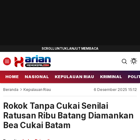
HOME
NASIONAL
KEPULAUAN RIAU
KRIMINAL
POLI
Beranda
Kepulauan Riau
6 Desember 2025 15:12
Rokok Tanpa Cukai Senilai
Ratusan Ribu Batang Diamankan
Bea Cukai Batam