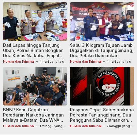
Dari Lapas hingga Tanjung
Sabu 3 Kilogram Tujuan Jambi
Uban, Polres Bintan Bongkar
Digagalkan di Tanjungpinang,
Dua Kasus Narkoba, Empat
Dua Pelaku Diamankan
Tersangka Dibekuk
Hukum dan Kriminal
-
4 hari yang lalu
Hukum dan Kriminal
-
4 hari yang lalu
BNNP Kepri Gagalkan
Respons Cepat Satresnarkoba
Peredaran Narkoba Jaringan
Polresta Tanjungpinang, Dua
Malaysia-Batam, Dua WNA
Pengguna Sabu Diamankan
Masih Diburu
Usai Dilaporkan ke Call Center
Hukum dan Kriminal
-
1 minggu yang
Hukum dan Kriminal
-
2 minggu yang
lalu
lalu
110