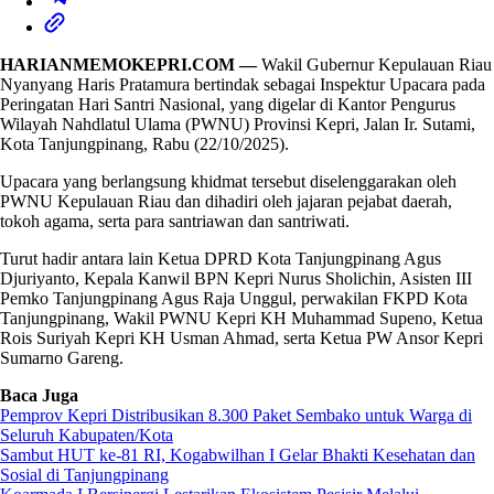
HARIANMEMOKEPRI.COM —
Wakil Gubernur Kepulauan Riau
Nyanyang Haris Pratamura bertindak sebagai Inspektur Upacara pada
Peringatan Hari Santri Nasional, yang digelar di Kantor Pengurus
Wilayah Nahdlatul Ulama (PWNU) Provinsi Kepri, Jalan Ir. Sutami,
Kota Tanjungpinang, Rabu (22/10/2025).
Upacara yang berlangsung khidmat tersebut diselenggarakan oleh
PWNU Kepulauan Riau dan dihadiri oleh jajaran pejabat daerah,
tokoh agama, serta para santriawan dan santriwati.
Turut hadir antara lain Ketua DPRD Kota Tanjungpinang Agus
Djuriyanto, Kepala Kanwil BPN Kepri Nurus Sholichin, Asisten III
Pemko Tanjungpinang Agus Raja Unggul, perwakilan FKPD Kota
Tanjungpinang, Wakil PWNU Kepri KH Muhammad Supeno, Ketua
Rois Suriyah Kepri KH Usman Ahmad, serta Ketua PW Ansor Kepri
Sumarno Gareng.
Baca Juga
Pemprov Kepri Distribusikan 8.300 Paket Sembako untuk Warga di
Seluruh Kabupaten/Kota
Sambut HUT ke-81 RI, Kogabwilhan I Gelar Bhakti Kesehatan dan
Sosial di Tanjungpinang