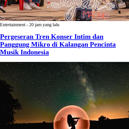
Entertainment
-
20 jam yang lalu
Pergeseran Tren Konser Intim dan
Panggung Mikro di Kalangan Pencinta
Musik Indonesia