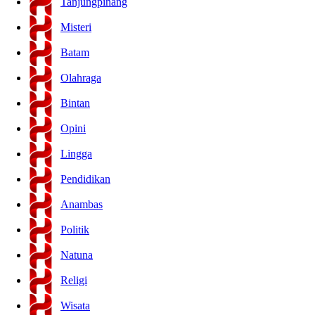
Tanjungpinang
Misteri
Batam
Olahraga
Bintan
Opini
Lingga
Pendidikan
Anambas
Politik
Natuna
Religi
Wisata