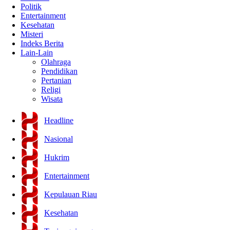
Politik
Entertainment
Kesehatan
Misteri
Indeks Berita
Lain-Lain
Olahraga
Pendidikan
Pertanian
Religi
Wisata
Headline
Nasional
Hukrim
Entertainment
Kepulauan Riau
Kesehatan