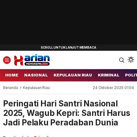
HOME
NASIONAL
KEPULAUAN RIAU
KRIMINAL
POLI
Beranda
Kepulauan Riau
24 Oktober 2025 01:04
Peringati Hari Santri Nasional
2025, Wagub Kepri: Santri Harus
Jadi Pelaku Peradaban Dunia