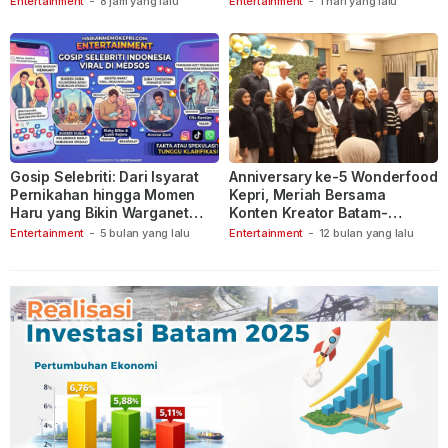
Entertainment
-
8 jam yang lalu
Entertainment
-
1 hari yang lalu
Gosip Selebriti: Dari Isyarat
Anniversary ke-5 Wonderfood
Pernikahan hingga Momen
Kepri, Meriah Bersama
Haru yang Bikin Warganet
Konten Kreator Batam-
Berspekulasi
Tanjungpinang
Entertainment
-
5 bulan yang lalu
Entertainment
-
12 bulan yang lalu