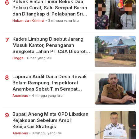
Polsek Bintan Timur Bekuk Dua
6
Pelaku Curat, Satu Sempat Buron
dan Ditangkap di Pelabuhan Sri
Bintan Pura
Hukum dan Kriminal
-
3 minggu yang lalu
Kades Limbung Disebut Jarang
7
Masuk Kantor, Penanganan
Sengketa Lahan PT CSA Disorot
Warga
Lingga
-
6 hari yang lalu
Laporan Audit Dana Desa Rewak
8
Belum Rampung, Inspektorat
Anambas Sebut Tim Sempat
Terbagi Tangani Kasus Lain
Anambas
-
4 minggu yang lalu
Bupati Aneng Minta OPD Libatkan
9
Kejaksaan Sebelum Ambil
Kebijakan Strategis
Anambas
-
3 minggu yang lalu