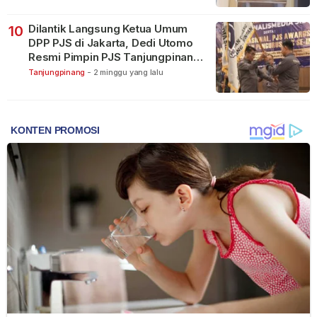
Dilantik Langsung Ketua Umum
10
DPP PJS di Jakarta, Dedi Utomo
Resmi Pimpin PJS Tanjungpinang-
Bintan
Tanjungpinang
-
2 minggu yang lalu