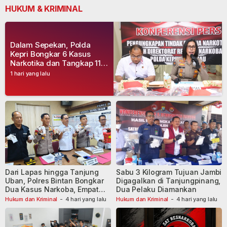
HUKUM & KRIMINAL
Dalam Sepekan, Polda
Kepri Bongkar 6 Kasus
Narkotika dan Tangkap 11
Tersangka
1 hari yang lalu
Dari Lapas hingga Tanjung
Sabu 3 Kilogram Tujuan Jambi
Uban, Polres Bintan Bongkar
Digagalkan di Tanjungpinang,
Dua Kasus Narkoba, Empat
Dua Pelaku Diamankan
Tersangka Dibekuk
Hukum dan Kriminal
-
4 hari yang lalu
Hukum dan Kriminal
-
4 hari yang lalu