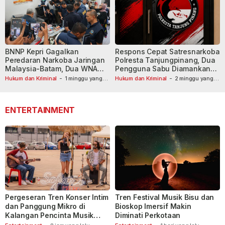
BNNP Kepri Gagalkan
Respons Cepat Satresnarkoba
Peredaran Narkoba Jaringan
Polresta Tanjungpinang, Dua
Malaysia-Batam, Dua WNA
Pengguna Sabu Diamankan
Masih Diburu
Usai Dilaporkan ke Call Center
Hukum dan Kriminal
-
1 minggu yang
Hukum dan Kriminal
-
2 minggu yang
lalu
lalu
110
ENTERTAINMENT
Pergeseran Tren Konser Intim
Tren Festival Musik Bisu dan
dan Panggung Mikro di
Bioskop Imersif Makin
Kalangan Pencinta Musik
Diminati Perkotaan
Indonesia