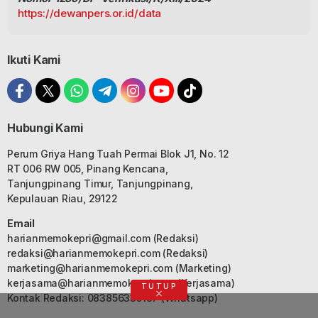
https://dewanpers.or.id/data
Ikuti Kami
Hubungi Kami
Perum Griya Hang Tuah Permai Blok J1, No. 12
RT 006 RW 005, Pinang Kencana,
Tanjungpinang Timur, Tanjungpinang,
Kepulauan Riau, 29122
Email
harianmemokepri@gmail.com
(Redaksi)
redaksi@harianmemokepri.com
(Redaksi)
marketing@harianmemokepri.com
(Marketing)
kerjasama@harianmemokepri.com
(Kerjasama)
TUTUP
Kontak Redaksi: 083856335187 (Whatsapp)