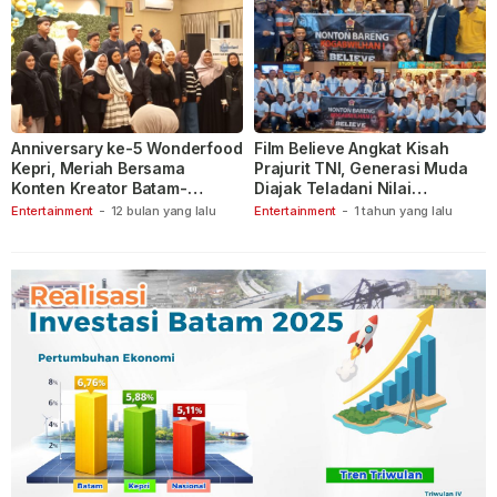
Anniversary ke-5 Wonderfood
Film Believe Angkat Kisah
Kepri, Meriah Bersama
Prajurit TNI, Generasi Muda
Konten Kreator Batam-
Diajak Teladani Nilai
Tanjungpinang
Keberanian
Entertainment
-
12 bulan yang lalu
Entertainment
-
1 tahun yang lalu