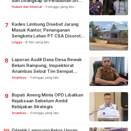
dan Ditangkap di Pelabuhan Sri
Bintan Pura
Hukum dan Kriminal
-
3 minggu yang lalu
Kades Limbung Disebut Jarang
7
Masuk Kantor, Penanganan
Sengketa Lahan PT CSA Disorot
Warga
Lingga
-
6 hari yang lalu
Laporan Audit Dana Desa Rewak
8
Belum Rampung, Inspektorat
Anambas Sebut Tim Sempat
Terbagi Tangani Kasus Lain
Anambas
-
3 minggu yang lalu
Bupati Aneng Minta OPD Libatkan
9
Kejaksaan Sebelum Ambil
Kebijakan Strategis
Anambas
-
3 minggu yang lalu
Dilantik Langsung Ketua Umum