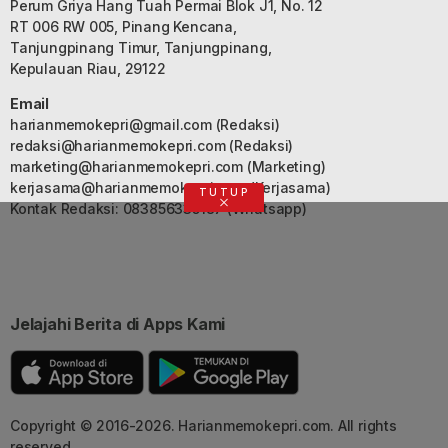
Perum Griya Hang Tuah Permai Blok J1, No. 12
RT 006 RW 005, Pinang Kencana,
Tanjungpinang Timur, Tanjungpinang,
Kepulauan Riau, 29122
Email
harianmemokepri@gmail.com
(Redaksi)
redaksi@harianmemokepri.com
(Redaksi)
marketing@harianmemokepri.com
(Marketing)
kerjasama@harianmemokepri.com
(Kerjasama)
TUTUP
Kontak Redaksi: 083856335187 (Whatsapp)
Jelajahi Berita di Apps Kami
Copyright © 2016-2026. Harianmemokepri.com. All rights
reserved.