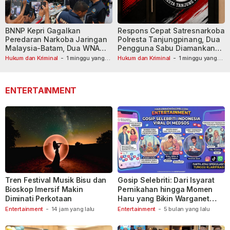
BNNP Kepri Gagalkan
Respons Cepat Satresnarkoba
Peredaran Narkoba Jaringan
Polresta Tanjungpinang, Dua
Malaysia-Batam, Dua WNA
Pengguna Sabu Diamankan
Masih Diburu
Usai Dilaporkan ke Call Center
Hukum dan Kriminal
-
1 minggu yang
Hukum dan Kriminal
-
1 minggu yang
lalu
lalu
110
ENTERTAINMENT
Tren Festival Musik Bisu dan
Gosip Selebriti: Dari Isyarat
Bioskop Imersif Makin
Pernikahan hingga Momen
Diminati Perkotaan
Haru yang Bikin Warganet
Berspekulasi
Entertainment
-
14 jam yang lalu
Entertainment
-
5 bulan yang lalu