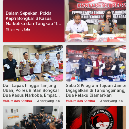
Dalam Sepekan, Polda
Kepri Bongkar 6 Kasus
Narkotika dan Tangkap 11
Tersangka
15 jam yang lalu
Dari Lapas hingga Tanjung
Sabu 3 Kilogram Tujuan Jambi
Uban, Polres Bintan Bongkar
Digagalkan di Tanjungpinang,
Dua Kasus Narkoba, Empat
Dua Pelaku Diamankan
Tersangka Dibekuk
Hukum dan Kriminal
-
3 hari yang lalu
Hukum dan Kriminal
-
3 hari yang lalu