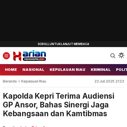
HOME
NASIONAL
KEPULAUAN RIAU
KRIMINAL
POLI
Beranda
Kepulauan Riau
22 Juli 2025 21:23
Kapolda Kepri Terima Audiensi
GP Ansor, Bahas Sinergi Jaga
Kebangsaan dan Kamtibmas