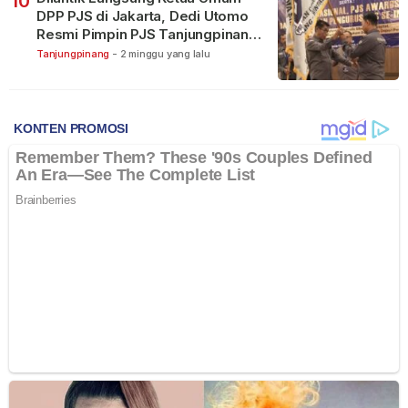
10
DPP PJS di Jakarta, Dedi Utomo
Resmi Pimpin PJS Tanjungpinang-
Bintan
Tanjungpinang
-
2 minggu yang lalu