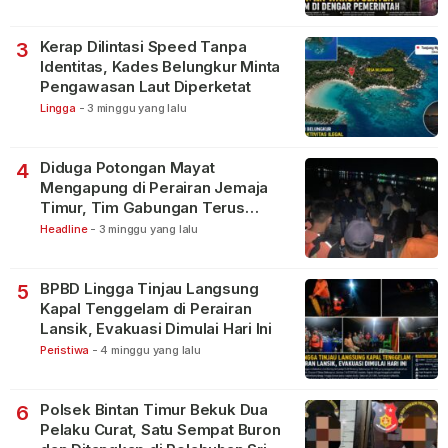
Kerap Dilintasi Speed Tanpa
3
Identitas, Kades Belungkur Minta
Pengawasan Laut Diperketat
Lingga
-
3 minggu yang lalu
Diduga Potongan Mayat
4
Mengapung di Perairan Jemaja
Timur, Tim Gabungan Terus
Lakukan Pencarian
Headline
-
3 minggu yang lalu
BPBD Lingga Tinjau Langsung
5
Kapal Tenggelam di Perairan
Lansik, Evakuasi Dimulai Hari Ini
Peristiwa
-
4 minggu yang lalu
Polsek Bintan Timur Bekuk Dua
6
Pelaku Curat, Satu Sempat Buron